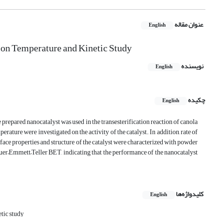
عنوان مقاله
English
ion Temperature and Kinetic Study
نویسنده
English
چکیده
English
repared nanocatalyst was used in the transesterification reaction of canola
rature were investigated on the activity of the catalyst. In addition, rate of
face properties and structure of the catalyst were characterized with powder
–Emmett–Teller BET, indicating that the performance of the nanocatalyst
کلیدواژه‌ها
English
tic study