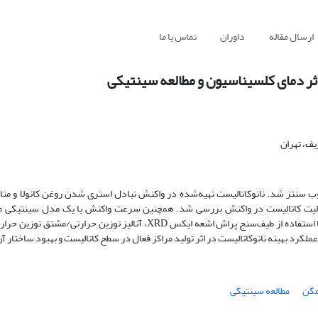
ارسال مقاله
داوران
تماس با ما
اثر دمای کلسیناسیون و مطالعه سینتیکی
ف، تهران
فلزی CaO/talc با روش ساده تلقیح مرطوب سنتز شد. نانوکاتالیست تهیه‌شده در واکنش تبادل استری شدن روغن کانولا و
عالیت کاتالیست در واکنش بررسی شد. همچنین سرعت واکنش با یک مدل سینتیکی مط
مگن
مطالعه سینتیکی