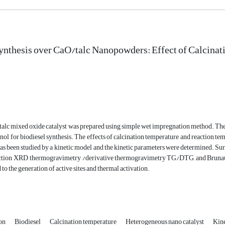
ynthesis over CaO/talc Nanopowders: Effect of Calcinat
alc mixed oxide catalyst was prepared using simple wet impregnation method. The p
nol for biodiesel synthesis. The effects of calcination temperature and reaction tempe
has been studied by a kinetic model, and the kinetic parameters were determined. Sur
ction XRD, thermogravimetry /derivative thermogravimetry TG/DTG, and Brunauer
to the generation of active sites and thermal activation.
ion
Biodiesel
Calcination temperature
Heterogeneous nano catalyst
Kine