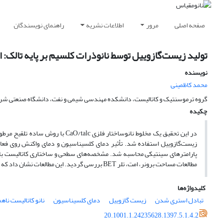
صفحه اصلی
مرور
اطلاعات نشریه
راهنمای نویسندگان
تولید زیست‌گازوییل توسط نانوذرات کلسیم بر پایه تالک: 
نویسنده
محمد کاظمینی
گروه ترموسنتیک و کاتالیست، دانشکده مهندسی شیمی و نفت، دانشگاه صنعتی شری
چکیده
در این تحقیق یک مخلوط نانوساختار 
زیست‌گازوییل استفاده شد. تأثیر دمای کلسیناسیون و دمای واکنش روی ف
مطالعات مساحت برونر، امت، تلر BET بررسی گردید. این مطالعات نشان داد که عملکرد بهینه نانوکاتالیست در اثر تولید مراکز فعال در سطح کاتالیست و بهبود ساختار آن می‌باشد.
کلیدواژه‌ها
تبادل استری شدن
زیست‌ گازوییل
دمای کلسیناسیون
نانو کاتالیست ناه
20.1001.1.24235628.1397.5.1.4.2