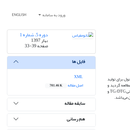
ورود به سامانه
ENGLISH
دوره 5، شماره 1
بهار 1397
صفحه
33-39
فایل ها
XML
 متانول برای تولید
العه گردید و
اصل مقاله
701.46 K
پارامترهای سینتیکی محاسبه شد. مشخصه‌های سطحی و ساختاری کاتالیست با استفاده از طیف‌سنج پراش اشعه ایکس XRD، آنالیز توزین حرارتی/مشتق توزین حرارتی TG/DTG و
سابقه مقاله
هم رسانی