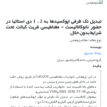
تبدیل تک ظرفی اپوکسیدها به 2 ، 1 دی استاتها در
حضور نانوکاتالیست - مغناطیسی فریت کبالت تحت
شرایط بدون حلال
نوع مقاله : مقاله پژوهشی
نویسنده
روناک عیسوی
گروه شیمی، دانشگاه پیام نور، تهران
چکیده
در این پژوهش، نانوذرات مغناطیسی CoFe2O4 از طریق روش حالت
جامد در داخل هاون چینی سنتز و سپس، در
دماهای بالا کلسینه شد. نانوفریت کبالت بهدست آمده با استفاده از
روشهای XRD ، SEM ، FT-IR و VSM شناسایی و
بهعنوان کاتالیست در تبدیل تک ظرفی و مؤثر اپوکسیدهای متفاوت
دارای استخلافهای آریلی، آلیلی و آلکیلی به 2،۱ دی -
استوکسی استرهای متناظر با استیک انیدرید در حمام روغن در دمای