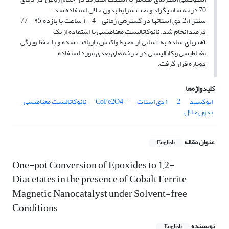
70 درجه سانتیگراد و تحت شرایط بدون حلال استفاده شد.
سنتز 2،۱ دی استاتها در گسترهی زمانی - 4 - ۱ ساعت با بازده ۹5 - 77
درصد انجام شد. نانوکاتالیست مغناطیسی با استفاده از یک
آهنربای ساده به آسانی از محیط واکنش بازیافت شده و با حفظ ویژگی
مغناطیسی و کاتالیستی در چرخه های بعدی مورد استفاده
دوباره قرار گرفت.
کلیدواژه‌ها
اپوکسید
2
۱ دی استات
- CoFe2O4
نانوکاتالیست مغناطیسی
بدون حلال
عنوان مقاله
English
One-pot Conversion of Epoxides to 1,2-
Diacetates in the presence of Cobalt Ferrite
Magnetic Nanocatalyst under Solvent-free
Conditions
نویسنده
English