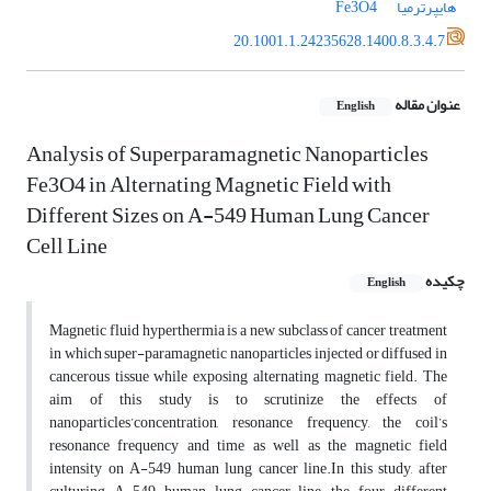
هایپرترمیا
Fe3O4
20.1001.1.24235628.1400.8.3.4.7
عنوان مقاله
English
Analysis of Superparamagnetic Nanoparticles
Fe3O4 in Alternating Magnetic Field with
Different Sizes on A-549 Human Lung Cancer
Cell Line
چکیده
English
Magnetic fluid hyperthermia is a new subclass of cancer treatment
in which super-paramagnetic nanoparticles injected or diffused in
cancerous tissue while exposing alternating magnetic field. The
aim of this study is to scrutinize the effects of
nanoparticles’concentration, resonance frequency, the coil’s
resonance frequency and time as well as the magnetic field
intensity on A-549 human lung cancer line.In this study, after