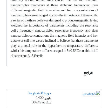
culturing A-549 human lung cancer line, the four different
nanoparticles’ diameters at three different frequencies, three
different magnetic field intensities and four concentrations of
nanoparticles were arranged to study the importance of them whilst
a series of the three coils was designed to produce magneticHaving
weighed the importance of parameters including the resonance
coil’s frequency, nanoparticles’ resonance frequency and sizes,
nanoparticles concentrations, the magnetic field intensity and iron
uptake of cell line, we are inclined to believe that these parameters
play a pivotal role in the hyperthermic temperature difference
0
whilst this temperature difference equal to 5±0.5
C can able to kill
al cancerous A-549 cells.
مراجع
دوره 8، شماره 3
پاییز 1400
صفحه
38-49