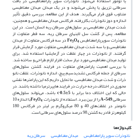
یا تومور استفاده می‌شود. نانوذرات سوپر پارامغناطیسی در بافت
سرطانی تزریق یا پخش می‌شوند و در یک میدان میدان مغناطیسی
متناوب قوی قرار می‌گیرند. هدف از این مطالعه، بررسی دقیق تأثیر
اندازه و دوز نانوذرات بکاررفته، فرکانس میدان مغناطیسی و همچنین،
شدت میدان مغناطیسی بر سلول‌های سرطان ریه انسان است. در این
مطالعه، پس از کشت سل لاین­های سرطان ریه، سه قطر متفاوت از
نانوذرات سوپرپارامغناطیس
O
Fe
در سه فرکانس متفاوت از میدان
3
4
مغناطیسی و با سه شدت میدان مغناطیسی متفاوت مورد آزمایش قرار
گرفتند. از نانوذرات در چهار غلظت در آزمایش­ها استفاده شد. برای
تولید میدان مغناطیسی مورد نیاز سخت افزار لازم طراحی و ساخته شد.
با بررسی اهمیت پارامترهای متفاوت در فرایند کشتن سلول‌های
سرطای از جمله فرکانس تشدیدسیم پیچ، اندازه نانوذرات، غلظت نانو
ذرات و شدت میدان مغناطیسی، ما تمایل داریم که این پارامترها نقشی
محوری در اختلاف درجه حرارت در فرایند هایپرترمیا داشته باشند. در
.
حالی که این اختلاف دما برابر با
5
±
0.5
c
باشد، می‌تواند سلول‌های
سرطانی
549
A-
را از بین ببرد. استفاده از نانوذرات
O
Fe
با اندازه 10
3
4
نانومتر در غلظت‌های 40 و 80 میکروگرم بر لیتر در فرکانس 180
کیلوهرتز قادر به کشتن 98 درصد سلول‌های سرطانی است.
کلیدواژه‌ها
نانوذرات سوپر پارامغناطیس
میدان مغناطیسی
سرطان ریه