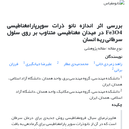
بررسی اثر اندازه نانو ذرات سوپرپارامغناطیسی
Fe3O4 در میدان مغناطیسی متناوب بر روی سلول
سرطانی ریه انسان
نوع مقاله : مقاله پژوهشی
نویسندگان
1
2
1
زاهد زمردی خانی
محمدمهدی عطار
علیرضا جهانگیری
فرزان
2
براتی
1
دانشکده مهندسی، گروه مهندسی برق، واحد همدان ،دانشگاه آزاد اسلامی ،
همدان، ایران
2
دانشکده مهندسی، گروه مهندسی مکانیک، واحد همدان ،دانشگاه آزاد
اسلامی ، همدان، ایران
چکیده
هایپرترمیای سیال فرومغناطیسی روش جدیدی برای درمان سرطان
است که در آن از نانوذرات سوپر پارامغناطیسی برای گرمادهی به بافت