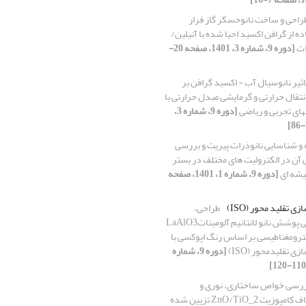
راحی و ساخت نانوحسگر گاز فرار
ده از گرافن اکسید احیا شده با آنیلین/
ات
[دوره 9، شماره 3، 1401، صفحه 20-
اثیر نانوسیال آب - اکسید گرافن بر
قال حرارتی و گرمایشی مبدل حرارتی با
‏های تجربی و ریاضی
[دوره 9، شماره 3،
 و شناسایی نانوذرات پیریت و بررسی
آن در الکترولیت های مختلف در بستر
یشه ای
[دوره 9، شماره 1، 1401، صفحه
ی تقلید محور (ISO)
طراحی،
پردازش و ارزیابی پوشش نانو لانتانیم آلومیناتLaAlO3
ترومغناطیسی بر اساس رنگ اپوکسی با
ی تقلیدمحور (ISO)
[دوره 9، شماره
بررسی خواص ساختاری، نوری و
فتوکاتالیستی الیاف کامپوزیت ZnO/TiO_2 تزیین شده