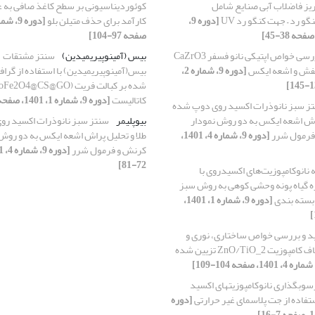
ریز فاضلاب آبی صنایع شامل
کوئوردیناسیونی بر سطح کاغذ صافی به 
گو رد – جهت کنگو رد UV
[دوره 9،
کارآمد برای حذف متیلن بلو
صفحه 97-104]
بررسی خواص اپتیکی نانو فسفر CaZrO3
بیس (آمینو‌پیریمیدین)
سنتز مشتقات
نفش و اشعه ایکس
[دوره 9، شماره 2،
بیس(آمینو‌پیریمیدین) با استفاده از گرا
کاتالیست
[دوره 9، شماره 1، 1401، صفحه 86-96]
ز سبز نانوذرات اکسید روی دوپ شده
پراش اشعه ایکس به دو روش نمودار
بیوپلیمر
سنتز سبز نانوذرات اکسید رو
 فرمول شرر
[دوره 9، شماره 4، 1401،
طلا و تحلیل پراش اشعه ایکس به دو روش 
کرنش و فرمول شرر
72-81]
 نانوکامپوزیت‌های اکسیدروی با
ه گیاه پونه وحشی کوهی به روش سبز
 بسته بندی
[دوره 9، شماره 1، 1401،
ید و بررسی خواص ساختاری، نوری و
فتوکاتالیستی الیاف کامپوزیت ZnO/TiO_2 تزیین شده
سوب‏گذاری نانوکامپوزیت‏های اکسید
ستفاده از جت پلاسمای غیر حرارتی
[دوره