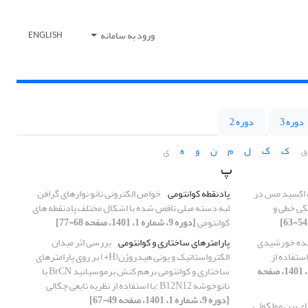
ورود به سامانه
ENGLISH
دوره 3
دوره 2
ق
ک
گ
ل
م
ن
و
ه
ی
پ
ت اکسید مس در
پادنقطه کوانتومی
خواص الکترونی نانو نوارهای گرافن
یکی خطی و
لبه دسته مبلی ناقص شده با اشکال مختلف پادنقطه های
کوانتومی
[دوره 9، شماره 1، 1401، صفحه 68-77]
نده خورشیدی
پارامترهای ساختاری و کوانتومی
بررسی اثر میدان
ستفاده از
الکترواستاتیک و یونی هیدروژن(H+) بر روی پارامترهای
[دوره 9، شماره 1، 1401، صفحه
ساختاری و کوانتومی برهم کنش برموسیانید BrCN با
نانوخوشه B12N12 :با استفاده از نظریه تابعی چگالی
[دوره 9، شماره 1، 1401، صفحه 49-67]
ی بین مولکولی