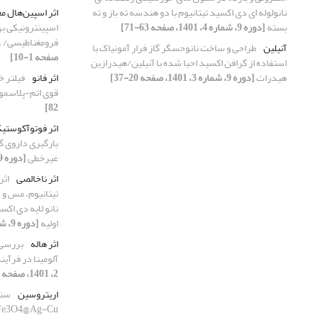
نانولوله ای دی اکسید تیتانیوم با دو هندسه ته باز و ته
اثر اسپین‌هال 
بسته
[دوره 9، شماره 4، 1401، صفحه 63-71]
اسپینترونیکی به
فرومغناطیسی/ غ
آنیلین
طراحی و ساخت نانوحسگر گاز فرار آمونیاک با
صفحه 1-10]
استفاده از گرافن اکسید احیا شده با آنیلین/هیدرازین
هیدرات
[دوره 9، شماره 3، 1401، صفحه 20-37]
اثر فانو
فیلتر خ
قوی اتم-پلاسم
82]
اثر فوتوآکوستی
بارگیری داروی گ
غیر‌خطی
[دوره 9، شماره 2، 1401، صفحه 54-63]
اثر ناخالصی
اثر
تیتانیوم، مس و 
نانو لایه دی اکس
اولیه
[دوره 9، شماره 2، 1401، صفحه 163-170]
اثر هاله
بررسی 
آلومینا در فرآی
2، 1401، صفحه 1-6]
اریتروسین
سنت