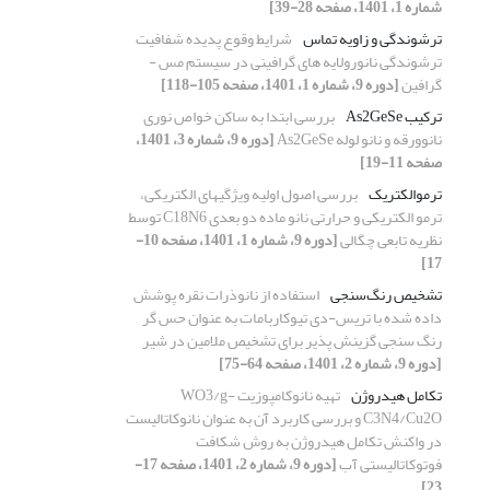
شماره 1، 1401، صفحه 28-39]
ترشوندگی و زاویه تماس
شرایط وقوع پدیده شفافیت
ترشوندگی نانورولایه های گرافینی در سیستم مس -
گرافین
[دوره 9، شماره 1، 1401، صفحه 105-118]
ترکیب As2GeSe
بررسی ابتدا به ساکن خواص نوری
نانوورقه و نانو لوله As2GeSe
[دوره 9، شماره 3، 1401،
صفحه 11-19]
ترموالکتریک
بررسی اصول اولیه ویژگیهای الکتریکی،
ترمو الکتریکی و حرارتی نانو ماده دو بعدی C18N6 توسط
نظریه تابعی چگالی
[دوره 9، شماره 1، 1401، صفحه 10-
17]
تشخیص رنگ‌سنجی
استفاده از نانوذرات نقره پوشش
داده شده با تریس-دی تیوکاربامات به عنوان حس گر
رنگ سنجی گزینش پذیر برای تشخیص ملامین در شیر
[دوره 9، شماره 2، 1401، صفحه 64-75]
تکامل هیدروژن
تهیه نانوکامپوزیت WO3/g-
C3N4/Cu2O و بررسی کاربرد آن به عنوان نانوکاتالیست
در واکنش تکامل هیدروژن به روش شکافت
فوتوکاتالیستی آب
[دوره 9، شماره 2، 1401، صفحه 17-
23]