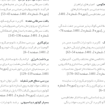
معکوس
امیترهای تراهرتز
بافت سرطانی سر و گردن در محیط ‌های م
ینه مبتنی بر نانوساختارهای
فرآیند نانومنیپولیشن مبتنی بر میکروس
یر مغناطیسی
[دوره 9، شماره 3، 1401،
[دوره 9، شماره 4، 1401، صفحه 43-53]
بافت سرطانی معده
کاربرد میکروسکوپ 
ط اتمی کوک پذیر مبتنی بر جفت شدگی
استخراج نیرو و زمان بحرانی منیپولیشن 
ون
[دوره 9، شماره 2، 1401، صفحه 76-
بافت سرطانی معده با مدل‌های اصطکاکی
شماره 1، 1401، صفحه 136-145]
ک
کاربرد نانو ذرات اکسید مس در
براق‌کاری
بررسی عملکرد نانو و میکرو 
اباپنتین به روش‌های اپتیکی خطی و
آلومینا در فرآیند براق‌کاری رنگ خودرو
2، 1401، صفحه 1-6]
 ناخالصی های مختلف پلاتین، آنتیموان،
برداشت انرژی
ارائه یک نانوساختار پل
آهن بر روی خواص ساختاری و الکترونی
بر نانوآنتن‌های تنگستن هشت پره برای 
ید قلع با استفاده از اصول محاسبات
در سیستمهای حرارتی خورشیدی
1401، صفحه 119-129]
عملکرد نانو و میکرو ذرات ساینده
بررسی سطح هیرشفیلد
تأثیر توان خرو
ند براق‌کاری رنگ خودرو
[دوره 9، شماره
و غلظت مواد اولیه روی اندازه نانو ساختار 
کوئوردیناسیون کبالت(II) با
هیرشفیلد
[دوره 9، شماره 2، 1401، صفحه 108-118]
ز و شناسایی نانو ساختار مغناطیسی
Fe3O4@Ag-Cu و کاربرد آن در تخریب مواد رنگی
بسپار کوئوردیناسیونی
رشد نانوذرات ب