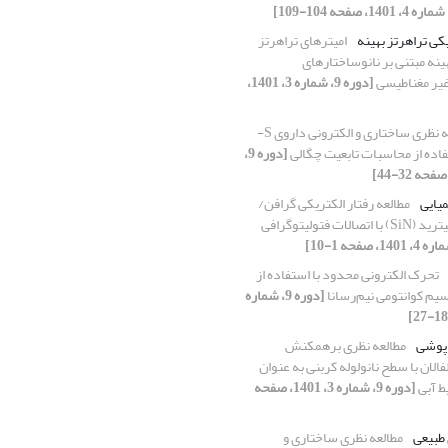
کی تراهرتز بهینه
امیترهای تراهرتز
ینه مبتنی بر نانوساختارهای
یر مغناطیسی
[دوره 9، شماره 3، 1401،
مطالعه نظری ساختاری و الکترونی داروی S-
فاده از محاسبات تابعیت چگالی
[دوره 9،
یایی
مطالعه رفتار الکتریکی گرافن/
عایق سیلیکون نیترید (SiN) با اتصالات فتولیتوگرافی
تحرک الکترونی محدود با استفاده از
یم کوانتومی نیم‌رسانا
[دوره 9، شماره
 پوشی
مطالعه نظری برهمکنش
الان با سطح نانولوله کربنی به عنوان
ط آبی
[دوره 9، شماره 3، 1401، صفحه
 طبیعی
مطالعه نظری ساختاری و