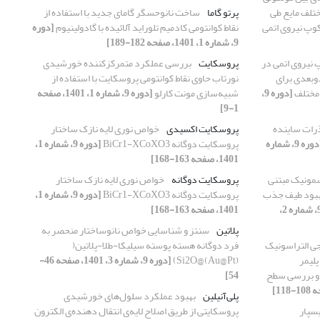
ختلف مایع طی
پرتو گاما
ساخت نانوحسگر گامای جدید با استفاده از
کوپ نیروی اتمی
نقاط کوانتومی کادمیم تلوراید آلائیده با گادولینیوم
[دوره
9، شماره 1، 1401، صفحه 182-189]
نیروی اتمی در
پروسکایت
بررسی عملکرد متمرکزکننده خورشیدی
دوبعدی برای
نورتاب حاوی نقاط کوانتومی پروسکایت با استفاده از
 مختلف
[دوره 9،
شبیه‌سازی مونت کارلو
[دوره 9، شماره 1، 1401، صفحه
1-9]
ذرات ساینده
پروسکایت اکسیدی
خواص نوری لایه نازک ساختار
[دوره 9، شماره
پروسکایت دوگانه BiCr1-XCoXO3
[دوره 9، شماره 1،
1401، صفحه 163-168]
اسمونیک مبتنی
پروسکایت دوگانه
خواص نوری لایه نازک ساختار
بهبود طیف جذب
پروسکایت دوگانه BiCr1-XCoXO3
[دوره 9، شماره 1،
[دوره 9، شماره 2،
1401، صفحه 163-168]
پلاتین
سنتز و شناسایی خواص نانوساختار منحصر به
جی التراسونیک
فرد دوگانه هسته پوسته سیلیکا-طلا-پلاتین(
پلیمر
Si2O@(Au@Pt))
[دوره 9، شماره 3، 1401، صفحه 46-
 پل ترفتالات و بررسی سطح
54]
پلی‌آنیلین
بهبود عملکرد سلول‌های خورشیدی
سپار
پروسکایتی از طریق اصلاح لایه‌ی انتقال دهنده‌ی الکترون