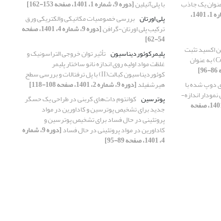
عنوان یک جاذب
با پلی‌آنیلین
[دوره 9، شماره 1، 1401، صفحه 153-162]
[دوره 9، شماره 1، 1401،
پلی اورتان
بررسی خصوصیات مکانیکی والکتریکی ورق
ترکیب پلی اورتان-گرافن
[دوره 9، شماره 4، 1401، صفحه
54-62]
فن اکسید تثبت
پلیمرکوئوردیناسیون
تأثیر توان خروجی التراسونیک و
شده بر کبالت فریت (CoFe2O4@CS@GO) به عنوان
غلظت مواد اولیه روی اندازه نانو ساختار پلیمر
کوئوردیناسیون کبالت(II) با پل ترفتالات و بررسی سطح
ی دوپ شده با
هیرشفیلد
[دوره 9، شماره 2، 1401، صفحه 108-118]
نمودار اندازه-
پوترسین
کوانتوم دات‌های کربنی در طراحی یک حسگر
[دوره 9، شماره 4، 1401، صفحه
جدید برای تشخیص پوترسین و کاداورین در مواد
پروتئینی در حال فساد برای تشخیص پوترسین و
کاداورین در مواد پروتئینی در حال فساد
[دوره 9، شماره
4، 1401، صفحه 89-95]