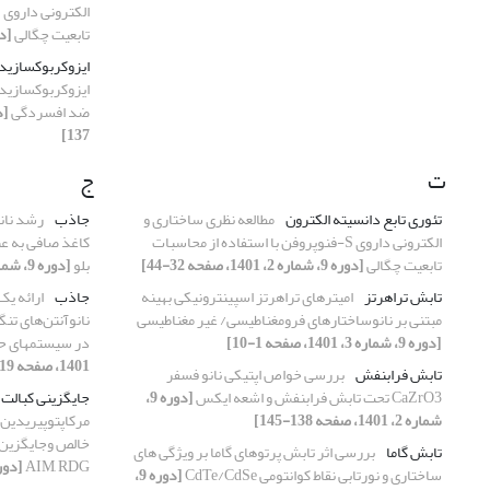
تابعیت چگالی
[دوره 9، شما
ایزوکربوکسازید
ایزوکربوکسازید 
ضد افسردگی
137]
ت
ج
تئوری تابع دانسیته الکترون
مطالعه نظری ساختاری و
جاذب
رشد نان
الکترونی داروی S-فنوپروفن با استفاده از محاسبات
کاغذ صافی به ع
تابعیت چگالی
[دوره 9، شماره 2، 1401، صفحه 32-44]
بلو
[دوره 9، شماره 1، 1401، صفحه 97-104]
تابش تراهرتز
امیترهای تراهرتز اسپینترونیکی بهینه
جاذب
ارائه یک
مبتنی بر نانوساختارهای فرومغناطیسی/ غیر مغناطیسی
نانوآنتن‌های ت
[دوره 9، شماره 3، 1401، صفحه 1-10]
در سیستمهای ح
1401، صفحه 119-129]
تابش فرابنفش
بررسی خواص اپتیکی نانو فسفر
CaZrO3 تحت تابش فرابنفش و اشعه ایکس
[دوره 9،
جایگزینی کبالت
شماره 2، 1401، صفحه 138-145]
تابش گاما
بررسی اثر تابش پرتوهای گاما بر ویژگی های
AIM, RDG
[دوره 9، شماره 3، 1401، 
ساختاری و نورتابی نقاط کوانتومی CdTe/CdSe
[دوره 9،