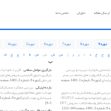
ارسال مقاله
داوران
تماس با ما
دوره 9
دوره 8
دوره 7
دوره 6
دوره 5
دوره 4
چ
ح
خ
د
ذ
ر
ز
ژ
س
ش
ص
ض
ط
ظ
ع
غ
ف
ب
 شناسایی نانوذرات پیریت و بررسی
بارگیری عوامل سطحی
کاربرد نانو ذرا
آن در الکترولیت های مختلف در بستر
بارگیری داروی گاباپنتین به روش‌های اپت
یشه ای
[دوره 9، شماره 1، 1401، صفحه
غیر‌خطی
[دوره 9، شماره 2، 1401، صفحه 54-63]
بازده اپتیکی
بررسی عملکرد متمرکزکن
بررسی نظری برهم کنش و جذب داروی
نورتاب حاوی نقاط کوانتومی پروسکایت با ا
مرکاپتوپیریدین بر روی نانوخوشه بورفسفید (B12P12)
شبیه‌سازی مونت کارلو
خالص وجایگزین شده با فلز واسطه کبالت: به روش DFT,
1-9]
صفحه 104-122]
بافت سرطانی سر و گردن
بررسی نیروها