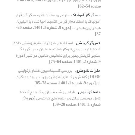
صفحه 54-62]
حسگر گاز آمونیاک
طراحی و ساخت نانوحسگر گاز فرار
آمونیاک با استفاده از گرافن اکسید احیا شده با آنیلین/
هیدرازین هیدرات
[دوره 9، شماره 3، 1401، صفحه 20-
37]
حس‌گر گزینشی
استفاده از نانوذرات نقره پوشش داده
شده با تریس-دی تیوکاربامات به عنوان حس گر رنگ
سنجی گزینش پذیر برای تشخیص ملامین در شیر
[دوره
9، شماره 2، 1401، صفحه 64-75]
حفرات نانومتری
بررسی کلسیناسیون غشای زئولیتی
DD3R و کاهش ترک های نانومتری جهت بهبود عملکرد
آن
[دوره 9، شماره 1، 1401، صفحه 78-85]
حلقه کوانتومی
طراحی و شبیه سازی یک جمع کننده
کامل دودویی مبتنی بر حلقه های کوانتومی
[دوره 9،
شماره 1، 1401، صفحه 28-39]