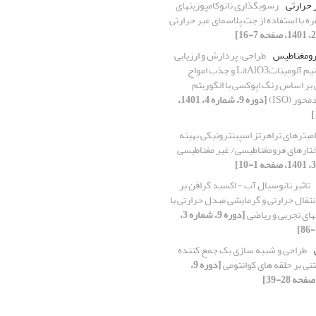
 حرارتی
رسوب‏گذاری نانوکامپوزیت‏های
ه با استفاده از جت پلاسمای غیر حرارتی
رومغناطیس
طراحی، پردازش و ارزیابی
پوشش نانو لانتانیم آلومیناتLaAlO3 و جذب امواج
بر اساس رنگ اپوکسی با الگوریتم
ور (ISO)
[دوره 9، شماره 4، 1401،
امیترهای تراهرتز اسپینترونیکی بهینه
ختارهای فرومغناطیسی/ غیر مغناطیسی
تاثیر نانوسیال آب - اکسید گرافن بر
قال حرارتی و گرمایشی مبدل حرارتی با
‏های تجربی و ریاضی
[دوره 9، شماره 3،
طراحی و شبیه سازی یک جمع کننده
نی بر حلقه های کوانتومی
[دوره 9،