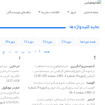
صفحه اصلی
مرور
اطلاعات نشریه
راهنمای نویسندگان
نمایه کلیدواژه ها
همه دوره ها
دوره 13
دوره 12
دوره 11
دوره 10
همه
آ
ا
ب
پ
ت
ث
ج
آ
ا
آبدوستی و آبگریزی
شرایط وقوع پدیده شفافیت
ابرخازن
تهیه و
ترشوندگی نانورولایه های گرافینی در سیستم مس -
خاصیت ابرخازنی 
گرافین
[دوره 9، شماره 1، 1401، صفحه 105-118]
الکترود کربن ش
119-127]
آلومینا
بررسی عملکرد نانو و میکرو ذرات ساینده
آلومینا در فرآیند براق‌کاری رنگ خودرو
[دوره 9، شماره
اتم در مولکول
2، 1401، صفحه 1-6]
آندایز
مقایسه ساختار کریستالی، خواص ترابرد
AIM, RDG
[دوره 9، شماره 3، 1401، 
الکترونی و بازده در سلول های خورشیدی رنگدانه ای