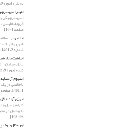
به نقره
[دوره 9، شماره 4، 1401، صفحه 104-109]
امیتر اسپینترونی
اسپینترونیکی به
فرومغناطیسی/ غ
صفحه 1-10]
انانتیومر
فنوپروفن با است
شماره 2، 1401، صفحه 32-44]
انباشت بخار شیم
شده
[دوره 9، شماره 4، 1401، صفحه 1-10]
اندیوم آرسناید
ناخالصی در یک س
1، 1401، صفحه 18-27]
انرژی آزاد حلال
کلرامبوسیل و ملف
نانوحامل در محی
96-103]
اوربیتال پیوندی