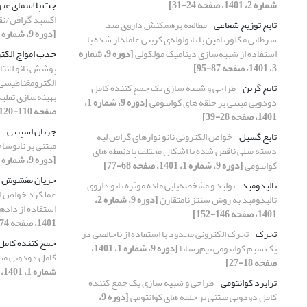
شماره 2، 1401، صفحه 24-31]
جت پلاسمای غیر
اکسید گرافن/نقر
تابع توزیع شعاعی
مطالعه برهمکنش داروی ضد
[دوره 9، شماره 2، 1401، صفحه 7-16]
سرطانی مکلورتامین با نانولوله‌ی کربنی عاملدار شده با
استفاده از شبیه‌سازی دینامیک مولکولی
[دوره 9، شماره
جذب امواج الکت
3، 1401، صفحه 87-95]
الکترومغناطیسی 
تابع گرین
طراحی و شبیه سازی یک جمع کننده کامل
بهینه‌سازی تقلیدمح
دودویی مبتنی بر حلقه های کوانتومی
[دوره 9، شماره 1،
صفحه 110-120]
1401، صفحه 28-39]
جریان اسپینی
تابع گسیل
خواص الکترونی نانو نوارهای گرافن لبه
مبتنی بر نانوسا
دسته مبلی ناقص شده با اشکال مختلف پادنقطه های
[دوره 9، شماره 3، 1401، صفحه 1-10]
کوانتومی
[دوره 9، شماره 1، 1401، صفحه 68-77]
جریان مغشوش
تالیدومید
تولید و مشخصه‌یابی ماده موثره نانو داروی
عملکرد خواص انت
تالیدومید به روش سنتز نامتقارن
[دوره 9، شماره 2،
استفاده از داده
1401، صفحه 146-152]
1401، صفحه 74-86]
تحرک
تحرک الکترونی محدود با استفاده از ناخالصی در
جمع کننده کامل
یک سیم کوانتومی نیم‌رسانا
[دوره 9، شماره 1، 1401،
کامل دودویی مبت
صفحه 18-27]
شماره 1، 1401، صفحه 28-39]
ترابرد کوانتومی
طراحی و شبیه سازی یک جمع کننده
کامل دودویی مبتنی بر حلقه های کوانتومی
[دوره 9،