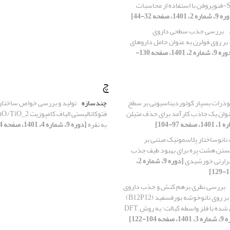
الکترونی داروی S-فنوپروفن با استفاده از محاسبات
ره 2، 1401، صفحه 32-44]
بررسی جذب سطحی داروی
بر روی فولرن به عنوان حامل داروهای
[دوره 9، شماره 2، 1401، صفحه 130-
چ
وذرات بسپار کوئوردیناسیونی بر سطح
چندسازه
تولید و بررسی خواص ساختاری
نوان یک جاذب کارآمد برای حذف متیلن
به نقره
[دوره 9، شماره 4، 1401، صفحه 104-109]
 نانوساختار پلاسمونیک مبتنی بر
نگستن هشت پره برای بهبود طیف جذب
رارتی خورشیدی
[دوره 9، شماره 2،
بررسی نظری برهم کنش و جذب داروی
مرکاپتوپیریدین بر روی نانوخوشه بورفسفید (B12P12)
خالص وجایگزین شده با فلز واسطه کبالت: به روش DFT,
صفحه 104-122]