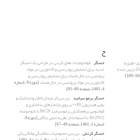
ح
، نوری و
حسگر
کوانتوم دات‌های کربنی در طراحی یک حسگر
فتوکاتالیستی الیاف کامپوزیت ZnO/TiO_2 تزیین شده
جدید برای تشخیص پوترسین و کاداورین در مواد
پروتئینی در حال فساد برای تشخیص پوترسین و
کاداورین در مواد پروتئینی در حال فساد
[دوره 9، شماره
4، 1401، صفحه 89-95]
حسگر برمو سیانید
بررسی اثر میدان الکترواستاتیک و
یونی هیدروژن(H+) بر روی پارامترهای ساختاری و
کوانتومی برهم کنش برموسیانید BrCN با نانوخوشه
B12N12 :با استفاده از نظریه تابعی چگالی
[دوره 9،
شماره 1، 1401، صفحه 49-67]
حسگر کرنش
بررسی خصوصیات مکانیکی والکتریکی
ورق ترکیب پلی اورتان-گرافن
[دوره 9، شماره 4، 1401،