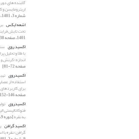
آلاینده های دور
اریترومایسن و کن
شماره 3، 1401، صفحه 38-45]
اشعه ایکس
تحت تابش فراب
1401، صفحه 138-145]
اکسید روی
سنت
با طلا و تحلیل 
اندازه-کرنش و
صفحه 72-81]
اکسیدروی
تهیه
استفاده از عصار
برای کاربردهای
صفحه 146-152]
اکسیدروی
تول
به نقره
[دوره 9، شماره 4، 1401، صفحه 104-109]
اکسید گرافن
ر
گرافن/نقره با ا
9، شماره 2، 1401، صفحه 7-16]