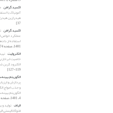
اکسید گرافن
ط
آمونیاک با استفا
هیدرازین هیدر
37]
اکسید گرافن
ت
عملکرد خواص انت
استفاده از داده
1401، صفحه 74-86]
الکترولیت
تهیه
خاصیت ابرخازنی 
الکترود کربن ش
119-127]
الگوریتم بهینه‌ساز
و جذب امواج الک
الگوریتم بهینه‌ساز
4، 1401، صفحه 110-120]
الیاف
تولید و 