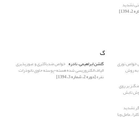
تی تشدید
گ
 خواص نوری
گلشن ابراهیمی، نادره
خواص ضدباکتری و عبورپذیری
 به روش
الیاف الکتروریسی شده هسته-پوسته حاوی نانوذرات
نقره
[دوره 2، شماره 3، 1394]
نگنز بر روی
روش تابش
گر تشدید
را، عامل وبا