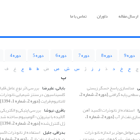
ارسال مقاله
داوران
تماس با ما
دوره 9
دوره 8
دوره 7
دوره 6
دوره 5
دوره 4
چ
ح
خ
د
ذ
ر
ز
ژ
س
ش
ص
ض
ط
ظ
ع
غ
ف
ب
ی
مدلسازی پاسخ حسگر زیستی
بابائی، علیرضا
بررسی اثر نوع عامل قلیا
سطحی پایه گرافنی
[دوره 2، شماره 2،
کلسیناسیون درسنتز شیمیایی نانوذرات 
لانتانیوم فرایت
[دوره 2، شماره 1، 1394]
ا
استفاده از نانوذرات اکسید آهن
باقری، نیوشا
بررسی اپتیکی و الکتریکی
ازی نفت از آب
[دوره 2، شماره 1،
آلائیده با نیتروژن-آلومینیوم ساخته ش
ژل کنترل‌شده
[دوره 2، شماره 2، 1394]
ی عوامل موثر بر اندازه نانو ذرات
بدراقی، جلیل
استفاده از نانوذرات اکس
مین به روش شبکه های عصبی مصنوعی
در جداسازی نفت از آب
[دوره 2، شماره 1، 1394]