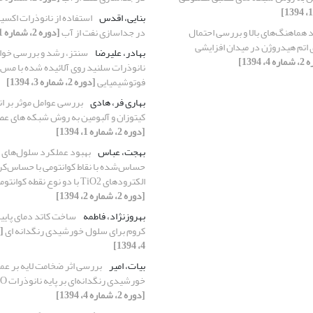
بنایی، اقدس
استفاده از نانوذرات اکس
د هماهنگ‌های بالا و بررسی احتمال
در جداسازی نفت از آب
[دوره 2، شماره 1، 1394]
 اتم هیدروژن در میدان افزایشی
بهادر، علیرضا
سنتز، رشد و بررسی خو
4، 1394]
نانوذرات سلنید روی آلائیده شده با مس
فوتوشیمیایی
[دوره 2، شماره 3، 1394]
بهاری فر، هادی
بررسی عوامل موثر بر ان
کیتوزان و آلبومین به روش شبکه های ع
[دوره 2، شماره 1، 1394]
بهجت، عباس
بهبود عملکرد سلول‌های
حساس‌شده با نقاط کوانتومی با حساس‌ک
الکترود‌های TiO2 با دو نوع نقطه کوانتومی PbS و CdS
[دوره 2، شماره 2، 1394]
بهروزنژاد، فاطمه
ساخت کاتد دمای پایین 
کروم برای سلول خورشیدی رنگدانه ای
4، 1394]
بیات، امیر
بررسی اثر ضخامت لایه بر ع
خورشیدی رنگدانه‌ای بر پایه نانوذرات ZnO و SnO2
[دوره 2، شماره 4، 1394]