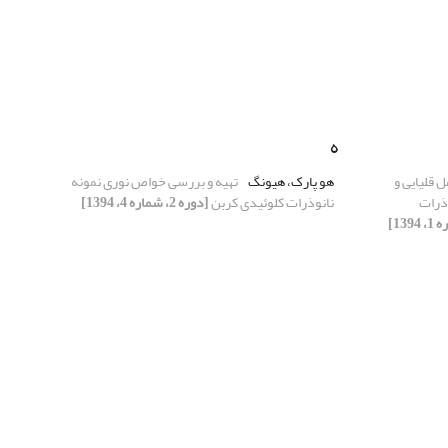
ه
 قلیایی و
هو پارک، هیونگ
تهیه و بررسی خواص نوری نمونه
ذرات
نانوذرات کلوئیدی کربن
[دوره 2، شماره 4، 1394]