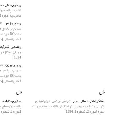
رضایان، علی ح
تشدید پلاسمون 
عامل وبا
[دوره 2، شماره 1، 1394]
رضایی، زهرا
نا
سریع بر پایه‌ی ه
دات RQ خ
I قلبی انسانی
[دوره 2، 
رمضانی ا کبرآبا
جریان -ولتاژ در
1394]
رنجبر، بیژن
نا
سریع بر پایه‌ی ه
دات RQ خ
I قلبی انسانی
[دوره 2، 
ش
ص
شاکر هادی العطار، عمار
کرنش تراکمی نانولوله های
صابری، فاطمه
کربنی چندلایه درون بستر تیتانیای آلائیده به نانوذرات
پلاسمون سطح در 
نقره
[دوره 2، شماره 1، 1394]
[دوره 2، شماره 1، 1394]