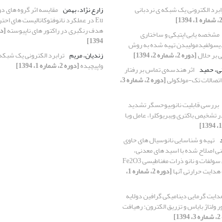
ابرد الکترونی یک شبکه ی نردبانی
زارع نژاد، بهمن
هدف رنگبری در راکتور های ناپیوسته
مشخصه یابی اپتیکی و ساختاری
1394]
یسولفیدمولیبدن تهیه شده به روش
ی بر حلال
[دوره 2، شماره 2، 1394]
زندیان، مریم
ترابرد الکترونی یک شبکه 
واپیچیده
[دوره 2، شماره 1، 1394]
نی، حمید
اثر هندسه‌ی تماس بر رفتار
 اتصالات تک-مولکولی
[دوره 2، شماره 3،
بررسی قابلیت نانوبیوحسگر تشدید
تشخیص باکتری ویبریوکلرا، عامل وبا
د
تهیه و شناسایی نانوسیال های حاوی
بنی اصلاح شده با اسید های معدنی،
سدیم دودسیل سولفات و نانو ذرات مغناطیسی Fe2O3
هدایت حرارتی آنها
[دوره 2، شماره 1،
دایت گرمایی دینامیکی گرافین دولایه
 حضور ولتاژ بایاس و تزریق الکترون: رهیافت
1]