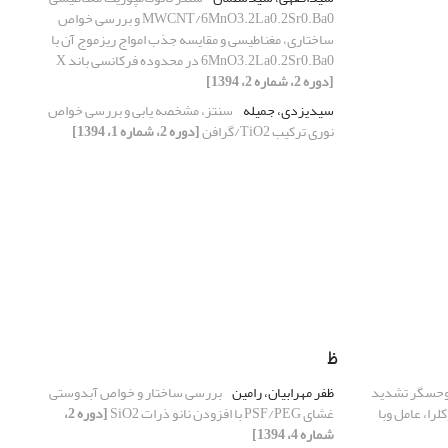
MWCNT/6MnO3.2La0.2Sr0.Ba0 و بررسی خواص
ساختاری، مغناطیسی و مقایسه جذب امواج ریزموج آن با
6MnO3.2La0.2Sr0.Ba0 در محدوده فرکانسی باند X
[دوره 2، شماره 2، 1394]
سیدیزدی، جمیله
سنتز، مشخصه یابی و بررسی خواص
نوری ترکیب TiO2/گرافن
[دوره 2، شماره 1، 1394]
ظ
یوحسگر تشدید
ظفر مهرابیان، رامین
بررسی ساختار و خواص آبدوستی
را، عامل وبا
غشای PSF/PEG با افزودن نانو ذرات SiO2
[دوره 2،
شماره 4، 1394]