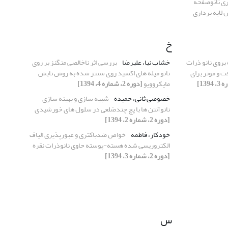
ری نانوصفحه
لایه برداری
خ
روی نانو ذرات
خشاب نیا، علیرضا
بررسی اثر ناخالصی منگنز بر روی
فت و موثر برای
نانو میله های اکسید روی سنتز شده به روش تابش
مایکروویو
[دوره 2، شماره 4، 1394]
خصوصی ثانی، حمیده
شبیه سازی و بهینه سازی
نانوآنتن ها با پچ چندضلعی در سلول های خورشیدی
[دوره 2، شماره 2، 1394]
خودکار، فاطمه
خواص ضدباکتری و عبورپذیری الیاف
الکتروریسی شده هسته-پوسته حاوی نانوذرات نقره
[دوره 2، شماره 3، 1394]
س