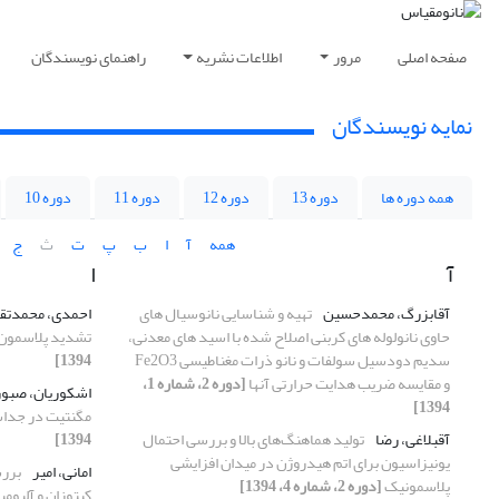
صفحه اصلی
مرور
اطلاعات نشریه
راهنمای نویسندگان
نمایه نویسندگان
همه دوره ها
دوره 13
دوره 12
دوره 11
دوره 10
همه
آ
ا
ب
پ
ت
ث
ج
آ
ا
آقابزرگ، محمدحسین
تهیه و شناسایی نانوسیال های
احمدی، محمدتق
حاوی نانولوله های کربنی اصلاح شده با اسید های معدنی،
تشدید پلاسمون 
سدیم دودسیل سولفات و نانو ذرات مغناطیسی Fe2O3
1394]
و مقایسه ضریب هدایت حرارتی آنها
[دوره 2، شماره 1،
اشکوریان، صبور
1394]
مگنتیت در جداس
آقبلاغی، رضا
تولید هماهنگ‌های بالا و بررسی احتمال
1394]
یونیزاسیون برای اتم هیدروژن در میدان افزایشی
امانی، امیر
بررس
پلاسمونیک
[دوره 2، شماره 4، 1394]
کیتوزان و آلبو