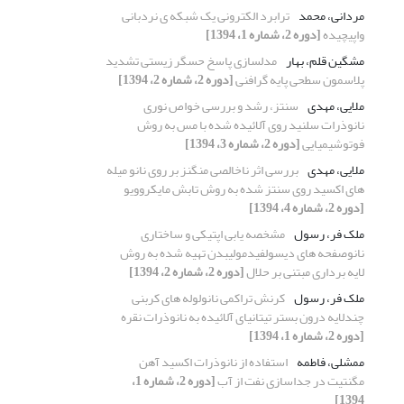
مردانی، محمد
ترابرد الکترونی یک شبکه ی نردبانی
واپیچیده
[دوره 2، شماره 1، 1394]
مشگین قلم، بهار
مدلسازی پاسخ حسگر زیستی تشدید
پلاسمون سطحی پایه گرافنی
[دوره 2، شماره 2، 1394]
ملایی، مهدی
سنتز، رشد و بررسی خواص نوری
نانوذرات سلنید روی آلائیده شده با مس به روش
فوتوشیمیایی
[دوره 2، شماره 3، 1394]
ملایی، مهدی
بررسی اثر ناخالصی منگنز بر روی نانو میله
های اکسید روی سنتز شده به روش تابش مایکروویو
[دوره 2، شماره 4، 1394]
ملک فر، رسول
مشخصه یابی اپتیکی و ساختاری
نانوصفحه های دیسولفیدمولیبدن تهیه شده به روش
لایه برداری مبتنی بر حلال
[دوره 2، شماره 2، 1394]
ملک فر، رسول
کرنش تراکمی نانولوله های کربنی
چندلایه درون بستر تیتانیای آلائیده به نانوذرات نقره
[دوره 2، شماره 1، 1394]
ممشلی، فاطمه
استفاده از نانوذرات اکسید آهن
مگنتیت در جداسازی نفت از آب
[دوره 2، شماره 1،
1394]