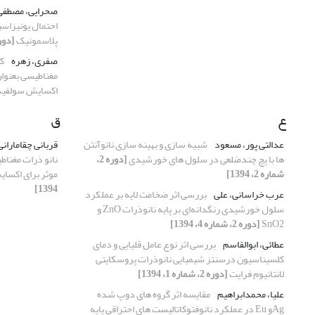
صحرایی، مصطف
احتمال یونیزاسی
پلاسمونیک
[دوره 2، شماره 
صفری، زهره
ک
مغناطیسی بعنوان 
اکسایش سولفیده
ع
ق
عدالتی پور، مسعود
شبیه سازی و بهینه سازی نانوآنتن
قربانی چقاماران
ها با پچ چندضلعی در سلول های خورشیدی
[دوره 2،
نانو ذرات مغناطی
شماره 2، 1394]
موثر برای اکسای
1394]
عرب خراسانی، علی
بررسی اثر ضخامت لایه بر عملکرد
سلول خورشیدی رنگدانه‌ای بر پایه نانوذرات ZnO و
SnO2
[دوره 2، شماره 4، 1394]
عطائی، ابوالقاسم
بررسی اثر نوع عامل قلیایی و دمای
کلسیناسیون درسنتز شیمیایی نانوذرات پروسکایتی
لانتانیوم فرایت
[دوره 2، شماره 1، 1394]
علیا، محمدابراهیم
مقایسه اثر گروه های دوپ شده
Agو Eu در عملکرد نانوفتوکاتالیست های احتراقی پایه