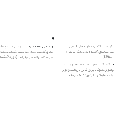
و
کرنش تراکمی نانولوله های کربنی
ورندیلی، سیده بهناز
بررسی اثر نوع عامل
ر تیتانیای آلائیده به نانوذرات نقره
دمای کلسیناسیون درسنتز شیمیایی نانو
پروسکایتی لانتانیوم فرایت
[دوره 2، شماره 1، 1394]
ه
کمپلکس مس تثبیت شده بروی نانو
نوان نانوکاتالیروز قابل بازیافت و موثر
فیدها و تیولها
[دوره 2، شماره 3،