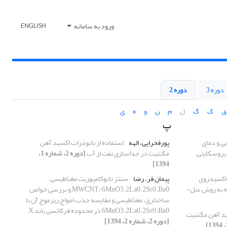
ورود به سامانه
ENGLISH
دوره 3
دوره 2
ق
ک
گ
ل
م
ن
و
ه
ی
پ
یی و دمای
پورفخرایی، الهه
استفاده از نانوذرات اکسید آهن
پروسکایتی
مگنتیت در جداسازی نفت از آب
[دوره 2، شماره 1،
1394]
 اکسیدروی
پیمان فر، رضا
سنتز نانوکامپوزیت مغناطیسی
ده به روش سل-
MWCNT/6MnO3.2La0.2Sr0.Ba0 و بررسی خواص
ساختاری، مغناطیسی و مقایسه جذب امواج ریزموج آن با
6MnO3.2La0.2Sr0.Ba0 در محدوده فرکانسی باند X
ید آهن مگنتیت
[دوره 2، شماره 2، 1394]