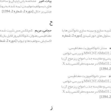
بیات، امیر
مشخصه یابی اپتیکی و ساختا
های دیسولفیدمولیبدن تهیه شده به روش 
مبتنی بر حلال
[دوره 2، شماره 2، 1394]
ح
بیه سازی و بهینه سازی نانوآنتن ها با
حجامی، مریم
کمپلکس مس تثبیت شده ب
 سلول های خورشیدی
[دوره 2، شماره
مغناطیسی بعنوان نانوکاتالیروز قابل بازیا
اکسایش سولفیدها و تیولها
[دوره 2، شماره 3، 1394]
ه
سنتز نانوکامپوزیت مغناطیسی
MWCNT/6MnO3.2La0.2Sr0.Ba0 و بررسی خواص
سی و مقایسه جذب امواج ریزموج آن با
ه فرکانسی باند X
د
سنتز نانوکامپوزیت مغناطیسی
MWCNT/6MnO3.2La0.2Sr0.Ba0 و بررسی خواص
سی و مقایسه جذب امواج ریزموج آن با
ه فرکانسی باند X
ز