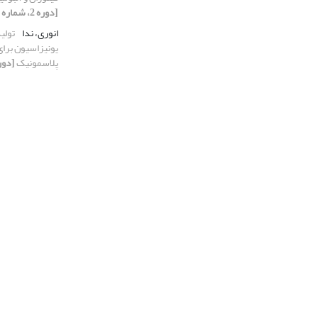
[دوره 2، شماره 1، 1394]
انوری، ندا
تولی
یونیزاسیون برای
پلاسمونیک
[دوره 2، شماره 