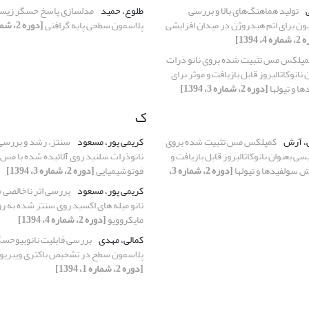
ی
تولید هماهنگ‌های بالا و بررسی
طلوع، حمید
مدلسازی پاسخ حسگر زیس
ون برای اتم هیدروژن در میدان افزایشی
پلاسمون سطحی پایه گرافنی
[دوره 2، شماره 2، 1394]
4، 1394]
مپلکس مس تثبیت شده بروی نانو ذرات
نانوکاتالیروز قابل بازیافت و موثر برای
ا و تیولها
[دوره 2، شماره 3، 1394]
ک
ی، آرش
کمپلکس مس تثبیت شده بروی
کریمی پور، مسعود
سنتز، رشد و بررسی
سی بعنوان نانوکاتالیروز قابل بازیافت و
نانوذرات سلنید روی آلائیده شده با مس
ش سولفیدها و تیولها
[دوره 2، شماره 3،
فوتوشیمیایی
[دوره 2، شماره 3، 1394]
کریمی پور، مسعود
بررسی اثر ناخالصی م
نانو میله های اکسید روی سنتز شده به 
مایکروویو
[دوره 2، شماره 4، 1394]
کمالی، مهدی
بررسی قابلیت نانوبیوحس
پلاسمون سطح در تشخیص باکتری ویبریوکل
[دوره 2، شماره 1، 1394]