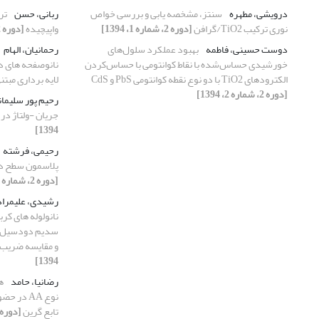
درویشی، مطهره
سنتز، مشخصه یابی و بررسی خواص
ربانی، حسن
تر
نوری ترکیب TiO2/گرافن
[دوره 2، شماره 1، 1394]
واپیچیده
[دوره 2، شماره 1، 1394]
دوست حسینی، فاطمه
بهبود عملکرد سلول‌های
رحمانیان، الهام
خورشیدی حساس‌شده با نقاط کوانتومی با حساس‌کردن
نانوصفحه های د
الکترود‌های TiO2 با دو نوع نقطه کوانتومی PbS و CdS
لایه برداری مبتن
[دوره 2، شماره 2، 1394]
رحیم پور سلیما
جریان -ولتاژ در
1394]
رحیمی، فرشته
پلاسمون سطح در 
[دوره 2، شماره 1، 1394]
رشیدی، علیمرا
نانولوله های کر
و مقایسه ضریب 
1394]
رضانیا، حامد
ه
نوع AA در
تابع گرین
[دوره 2، شماره 3، 394