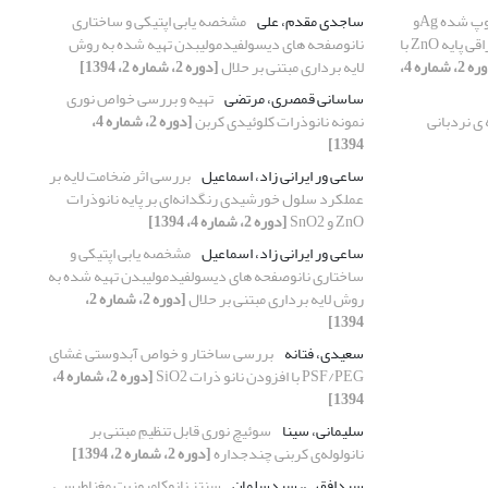
مقایسه اثر گروه های دوپ شده Agو
ساجدی مقدم، علی
مشخصه یابی اپتیکی و ساختاری
Eu در عملکرد نانوفتوکاتالیست های احتراقی پایه ZnO با
نانوصفحه های دیسولفیدمولیبدن تهیه شده به روش
[دوره 2، شماره 4،
لایه برداری مبتنی بر حلال
[دوره 2، شماره 2، 1394]
ساسانی قمصری، مرتضی
تهیه و بررسی خواص نوری
ی نردبانی
نمونه نانوذرات کلوئیدی کربن
[دوره 2، شماره 4،
1394]
ساعی ور ایرانی زاد، اسماعیل
بررسی اثر ضخامت لایه بر
عملکرد سلول خورشیدی رنگدانه‌ای بر پایه نانوذرات
ZnO و SnO2
[دوره 2، شماره 4، 1394]
ساعی ور ایرانی زاد، اسماعیل
مشخصه یابی اپتیکی و
ساختاری نانوصفحه های دیسولفیدمولیبدن تهیه شده به
روش لایه برداری مبتنی بر حلال
[دوره 2، شماره 2،
1394]
سعیدی، فتانه
بررسی ساختار و خواص آبدوستی غشای
PSF/PEG با افزودن نانو ذرات SiO2
[دوره 2، شماره 4،
1394]
سلیمانی، سینا
سوئیچ نوری قابل تنظیمِ مبتنی بر
نانولوله‌ی کربنی چندجداره
[دوره 2، شماره 2، 1394]
سیدافقهی، سیدسلمان
سنتز نانوکامپوزیت مغناطیسی