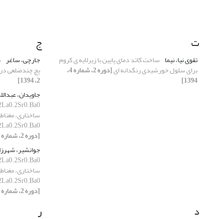
ت
ج
تقوی نیا، نیما
ساخت کاتد دمای پایین با زیرلایه ی کروم
جارچی، ساغر
ش
برای سلول خورشیدی رنگدانه ای
[دوره 2، شماره 4،
پچ چندضلعی در
2، 1394]
1394]
جاویدان، عبدالل
ساختاری، مغناطی
6MnO3.2La0.2Sr0.Ba0 در محدود
[دوره 2، شماره 2، 1394]
جوانشیر، شهرزا
ساختاری، مغناطی
6MnO3.2La0.2Sr0.Ba0 در محدود
[دوره 2، شماره 2، 1394]
د
ر