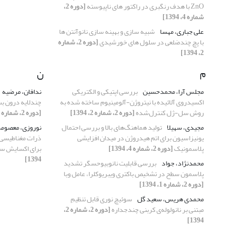
ZnO با هدف رنگبری در راکتور های ناپیوسته
[دوره 2،
شماره 4، 1394]
علی جباری، مهسا
شبیه سازی و بهینه سازی نانوآنتن ها
با پچ چندضلعی در سلول های خورشیدی
[دوره 2، شماره
2، 1394]
م
ن
مجلس آرا، محمدحسین
بررسی اپتیکی و الکتریکی
ندافان، مرضیه
اکسیدروی آلائیده با نیتروژن-آلومینیوم ساخته شده به
چندلایه درون بست
روش سل-ژل کنترل‌شده
[دوره 2، شماره 2، 1394]
[دوره 2، شماره 1، 1394]
مجیدی، سهیلا
تولید هماهنگ‌های بالا و بررسی احتمال
نوروزی، معصوم
یونیزاسیون برای اتم هیدروژن در میدان افزایشی
ذرات مغناطیسی بع
پلاسمونیک
[دوره 2، شماره 4، 1394]
برای اکسایش سول
1394]
محمدنژاد، جواد
بررسی قابلیت نانوبیوحسگر تشدید
پلاسمون سطح در تشخیص باکتری ویبریوکلرا، عامل وبا
[دوره 2، شماره 1، 1394]
محمدی هریس، سعید گل
سوئیچ نوری قابل تنظیمِ
مبتنی بر نانولوله‌ی کربنی چندجداره
[دوره 2، شماره 2،
1394]