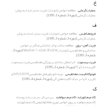
ع
عملیات‌گرمایی
مطالعه خواص نانوذرات فریت سنتز شده به روش
عملیات گرمایی
[دوره 3، شماره 1، 1395]
ف
فرومغناطیس
مطالعه خواص نانوذرات فریت سنتز شده به روش
عملیات گرمایی
[دوره 3، شماره 1، 1395]
فریت آهن- روی
مطالعه ساخت و اثر جانشانی منگنز بر خواص
ساختاری و مغناطیسی نانوذرات MnxFe0.7-xZn0.3Fe2O4
[دوره 3،
شماره 3، 1395]
فریت بیسموت
اثر انتقال ساختار بر ویژگی مغناطیسی فریت بیسموت
آلاییده با La و Y
[دوره 3، شماره 2، 1395]
فوتوکاتالیست مغناطیسی
تهیه نانو بلور‌های مغناطیسی SrFe12O19 و
کاربرد آنها در حذف آلاینده‌های آلی
[دوره 3، شماره 4، 1395]
ک
کادمیم تلوراید-کادمیم سولفاید
بررسی اثر سرعت رشد پوسته
کادمیم سولفید بر روی خواص نوری نقاط کوانتومی کادمیم تلوراید