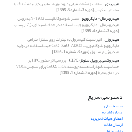
هیبریدی
ساخت و مشخصه یابی دیود نورتاب هیبریدی نیمه‌ شفاف با
ساختار معکوس
[دوره 3، شماره 3، 1395]
هیدروترمال- مایکروویو
سنتز نانوفتوکاتالیست N-TiO2 به روش
هیدروترمال- مایکروویو جهت استفاده در حذف اسید اورنژ 7 از پساب
[دوره 3، شماره 4، 1395]
هیدروژن
اثیر نسبت گلیسرول به نیترات روی سنتز احتراقی
مایکروویو نانوکامپوزیت CuO-ZnO-Al2O3 جهت استفاده در تولید
هیدروژن از متانول
[دوره 3، شماره 1، 1395]
هیدروکسی پروپیل سلولز (HPC)
بررسی اثر حضور HPC بر
حساسیت نانوذرات هسته/پوسته CeO2/TiO2 برای سنجش VOCs
در دمای محیط
[دوره 3، شماره 1، 1395]
دسترسی سریع
صفحه اصلی
درباره نشریه
اعضای هیات تحریریه
ارسال مقاله
تماس با ما