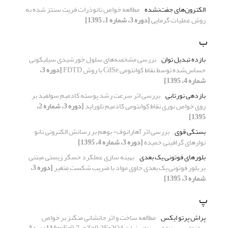
الکترون‌های جفت‌نشده
مطالعه خواص نانوذرات فریت سنتز شده به
روش عملیات گرمایی
[دوره 3، شماره 1، 1395]
ب
بازده تبدیل توان
بررسی مشخصه‌های سلول خورشیدی سیلیکونی
حساس‌شده توسط نقاط کوانتومی CdSe با روش FDTD
[دوره 3،
شماره 4، 1395]
بازدهی نورتابی
بررسی اثر سرعت رشد پوسته کادمیم سولفید بر
روی خواص نوری نقاط کوانتومی کادمیم تلوراید
[دوره 3، شماره 2،
1395]
بستگی قوی
بررسی اثر آهارانوف- بوهم بر رسانش الکترونی نانو
نوارهای گرافینی خمیده
[دوره 3، شماره 4، 1395]
بلورهای فوتونی یک بعدی
بهینه سازی عملکرد حسگر زیستی مبتنی
بر بلور فوتونی یک بعدی حاوی مواد با ضریب شکست متغیر
[دوره 3،
شماره 3، 1395]
پ
پراش پرتو ایکس
مطالعه ساخت و اثر جانشانی منگنز بر خواص