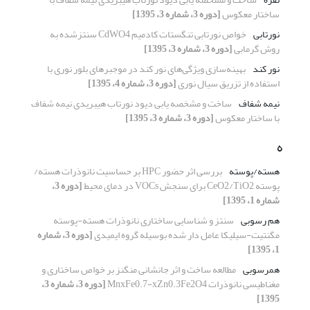
ساختار معکوس
[دوره 3، شماره 3، 1395]
نورتابی
خواص نورتابی تنگستات کادمیم CdWO4 سنتزشده به
روش گرمابی
[دوره 3، شماره 3، 1395]
نور کند
بهینه‌سازی ویژگی‌های نور کند در موجبرهای بلور نوری با
استفاده از تزریق سیال نوری
[دوره 3، شماره 4، 1395]
نیمه شفاف
ساخت و مشخصه یابی دیود نورتاب هیبریدی نیمه‌ شفاف
با ساختار معکوس
[دوره 3، شماره 3، 1395]
ه
هسته/پوسته
بررسی اثر حضور HPC بر حساسیت نانوذرات هسته/
پوسته CeO2/TiO2 برای سنجش VOCs در دمای محیط
[دوره 3،
شماره 1، 1395]
هم رسوبی
سنتز و شناسایی ساختاری نانوذرات هسته-پوسته
مگنتیت-سیلیکا عامل دار شده بوسیله گروه ایمیدی
[دوره 3، شماره
1، 1395]
همرسوبی
مطالعه ساخت و اثر جانشانی منگنز بر خواص ساختاری و
مغناطیسی نانوذرات MnxFe0.7-xZn0.3Fe2O4
[دوره 3، شماره 3،
1395]