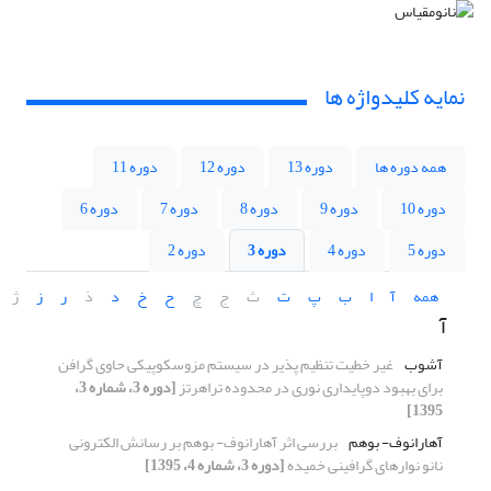
نمایه کلیدواژه ها
همه دوره ها
دوره 13
دوره 12
دوره 11
دوره 10
دوره 9
دوره 8
دوره 7
دوره 6
دوره 5
دوره 4
دوره 3
دوره 2
همه
آ
ا
ب
پ
ت
ث
ج
چ
ح
خ
د
ذ
ر
ز
ژ
آ
آشوب
غیر خطیت تنظیم پذیر در سیستم مزوسکوپیکی حاوی گرافن
برای بهبود دوپایداری نوری در محدوده تراهرتز
[دوره 3، شماره 3،
1395]
آهارانوف- بوهم
بررسی اثر آهارانوف- بوهم بر رسانش الکترونی
نانو نوارهای گرافینی خمیده
[دوره 3، شماره 4، 1395]