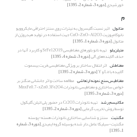
خورشیدی
[دوره 3، شماره 2، 1395]
م
متانول
اثیر نسبت گلیسرول به نیترات روی سنتز احتراقی مایکروویو
نانوکامپوزیت CuO-ZnO-Al2O3 جهت استفاده در تولید هیدروژن از
متانول
[دوره 3، شماره 1، 1395]
متیلن‌بلو
تهیه نانو بلور‌های مغناطیسی SrFe12O19 و کاربرد آنها در
حذف آلاینده‌های آلی
[دوره 3، شماره 4، 1395]
مغناطش
اثر انتقال ساختار بر ویژگی مغناطیسی فریت بیسموت
آلاییده با La و Y
[دوره 3، شماره 2، 1395]
مغناطیس‌سنج نمونه ارتعاشی
مطالعه ساخت و اثر جانشانی منگنز بر
خواص ساختاری و مغناطیسی نانوذرات MnxFe0.7-xZn0.3Fe2O4
[دوره 3، شماره 3، 1395]
مکانیسم رشد
تهیه نانوذرات Cr2O3 در حضور پلی اتیلن گلیکول
توسط روش تخریب گرمایی
[دوره 3، شماره 2، 1395]
مگنتیت
سنتز و شناسایی ساختاری نانوذرات هسته-پوسته
مگنتیت-سیلیکا عامل دار شده بوسیله گروه ایمیدی
[دوره 3، شماره
1، 1395]