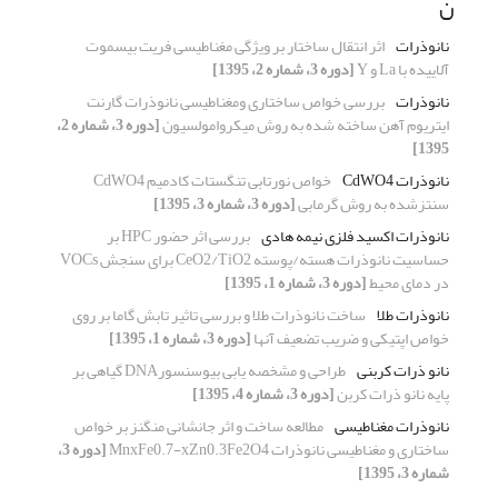
ن
نانوذرات
اثر انتقال ساختار بر ویژگی مغناطیسی فریت بیسموت
آلاییده با La و Y
[دوره 3، شماره 2، 1395]
نانوذرات
بررسی خواص ساختاری ومغناطیسی نانوذرات گارنت
ایتریوم آهن ساخته شده به روش میکروامولسیون
[دوره 3، شماره 2،
1395]
نانوذرات CdWO4
خواص نورتابی تنگستات کادمیم CdWO4
سنتزشده به روش گرمابی
[دوره 3، شماره 3، 1395]
نانوذرات اکسید فلزی نیمه هادی
بررسی اثر حضور HPC بر
حساسیت نانوذرات هسته/پوسته CeO2/TiO2 برای سنجش VOCs
در دمای محیط
[دوره 3، شماره 1، 1395]
نانوذرات طلا
ساخت نانوذرات طلا و بررسی تاثیر تابش گاما بر روی
خواص اپتیکی و ضریب تضعیف آنها
[دوره 3، شماره 1، 1395]
نانو ذرات کربنی
طراحی و مشخصه یابی بیوسنسورDNA گیاهی بر
پایه نانو ذرات کربن
[دوره 3، شماره 4، 1395]
نانوذرات مغناطیسی
مطالعه ساخت و اثر جانشانی منگنز بر خواص
ساختاری و مغناطیسی نانوذرات MnxFe0.7-xZn0.3Fe2O4
[دوره 3،
شماره 3، 1395]