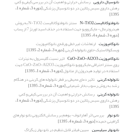
نانوسیال دارویی
رسانش حرارتی و اهمیت آن در بررسی کیفی و کمی
رهش داروی سیس پلاتین در دو نانوسیال پزشکی
[دوره 3، شماره 1،
1395]
نانوفتوکاتالیستN-TiO2
سنتز نانوفتوکاتالیست N-TiO2 به روش
هیدروترمال- مایکروویو جهت استفاده در حذف اسید اورنژ 7 از پساب
[دوره 3، شماره 4، 1395]
نانوکامپوزیت
ارتعاشات غیرخطی ورقه‌ی نانوکامپوزیت
ویسکوالاستیک حاوی نانولوله کربنی
[دوره 3، شماره 2، 1395]
نانوکامپوزیت CuO-ZnO-Al2O3
اثیر نسبت گلیسرول به نیترات
روی سنتز احتراقی مایکروویو نانوکامپوزیت CuO-ZnO-Al2O3 جهت
استفاده در تولید هیدروژن از متانول
[دوره 3، شماره 1، 1395]
نانولوله کربنی
تاثیر دمای محیطی بر قطر نانولوله های کربنی در هنگام
رشد به روش رسوب بخار شیمیایی
[دوره 3، شماره 3، 1395]
نانولوله کرینی
رسانش حرارتی و اهمیت آن در بررسی کیفی و کمی
رهش داروی سیس پلاتین در دو نانوسیال پزشکی
[دوره 3، شماره 1،
1395]
نانو نوار
بررسی اثر آهارانوف- بوهم بر رسانش الکترونی نانو نوارهای
گرافینی خمیده
[دوره 3، شماره 4، 1395]
نانونوار سیلیسین
سپین فیلتر قابل تنظیم در نانو نوار زیگزاگ