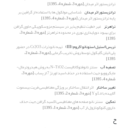
ترانزیستور اثر میدان
[دوره 3، شماره 4، 1395]
ترانزیستور اثر میدان
شناسایی مولکول ها با استفاده از گرافین بر
پایه ترانزیستور اثر میدان
[دوره 3، شماره 4، 1395]
تراهرتز
غیر خطیت تنظیم پذیر در سیستم مزوسکوپیکی حاوی گرافن
برای بهبود دوپایداری نوری در محدوده تراهرتز
[دوره 3، شماره 3،
1395]
تریس(استیل استوناتو)کروم (III)
تهیه نانوذرات Cr2O3 در حضور
پلی اتیلن گلیکول توسط روش تخریب گرمایی
[دوره 3، شماره 2،
1395]
تصفیه آب
سنتز نانوفتوکاتالیست N-TiO2 به روش هیدروترمال-
مایکروویو جهت استفاده در حذف اسید اورنژ 7 از پساب
[دوره 3،
شماره 4، 1395]
تغییر ساختار
اثر انتقال ساختار بر ویژگی مغناطیسی فریت بیسموت
آلاییده با La و Y
[دوره 3، شماره 2، 1395]
تمکین
سنتز نانو صفحه های مغناطیسی اکسید گرافن جهت حذف
داروی کتوکونازول از آب
[دوره 3، شماره 1، 1395]
ح