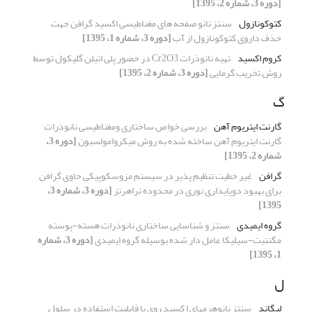
[دوره 3، شماره 2، 1395]
کتوکونازول
سنتز نانو صفحه های مغناطیسی اکسید گرافن جهت
حذف داروی کتوکونازول از آب
[دوره 3، شماره 1، 1395]
کروم اکسید
تهیه نانوذرات Cr2O3 در حضور پلی اتیلن گلیکول توسط
روش تخریب گرمایی
[دوره 3، شماره 2، 1395]
گ
گارنت ایتریوم آهن
بررسی خواص ساختاری ومغناطیسی نانوذرات
گارنت ایتریوم آهن ساخته شده به روش میکروامولسیون
[دوره 3،
شماره 2، 1395]
گرافن
غیر خطیت تنظیم پذیر در سیستم مزوسکوپیکی حاوی گرافن
برای بهبود دوپایداری نوری در محدوده تراهرتز
[دوره 3، شماره 3،
1395]
گروه ایمیدی
سنتز و شناسایی ساختاری نانوذرات هسته-پوسته
مگنتیت-سیلیکا عامل دار شده بوسیله گروه ایمیدی
[دوره 3، شماره
1، 1395]
ل
لیگاند
سنتز نانوهرمهای ا کسید روی با قابلیت استفاده در سلول