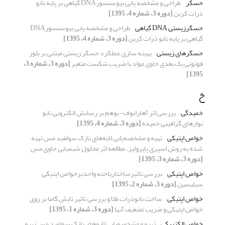
حسگر
طراحی و مشخصه یابی بیوسنسورDNA گیاهی بر پایه نانو
ذرات کربن
[دوره 3، شماره 4، 1395]
حسگرزیستی DNA گیاهی
طراحی و مشخصه یابی بیوسنسورDNA
گیاهی بر پایه نانو ذرات کربن
[دوره 3، شماره 4، 1395]
حسگرهای زیستی
بهینه سازی عملکرد حسگر زیستی مبتنی بر بلور
فوتونی یک بعدی حاوی مواد با ضریب شکست متغیر
[دوره 3، شماره 3،
1395]
خ
خمیدگی
بررسی اثر آهارانوف- بوهم بر رسانش الکترونی نانو
نوارهای گرافینی خمیده
[دوره 3، شماره 4، 1395]
خواص اپتیکی
تهیه و مشخصه‌یابی لایه‌های نازک سولفید مس تهیه
شده به روش اسپری پایرولیز، مطالعه اثر محلول شیمیایی حاوی مس
[دوره 3، شماره 3، 1395]
خواص اپتیکی
بررسی تاثیرساختاریاخته واحدبرخواص اپتیکی
سیلیسین
[دوره 3، شماره 2، 1395]
خواص اپتیکی
ساخت نانوذرات طلا و بررسی تاثیر تابش گاما بر روی
خواص اپتیکی و ضریب تضعیف آنها
[دوره 3، شماره 1، 1395]
خواص الکتریکی
تهیه و مشخصه‌یابی لایه‌های نازک سولفید مس تهیه