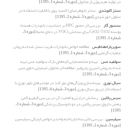
در تولید هیدروژن از متانول
[دوره 3، شماره 1، 1395]
سنتز کلویئدی
سنتز نانوهرمهای ا کسید روی با قابلیت استفاده در
سلول خورشیدی
[دوره 3، شماره 2، 1395]
سنسور گاز
بررسی اثر حضور HPC بر حساسیت نانوذرات هسته/
پوسته CeO2/TiO2 برای سنجش VOCs در دمای محیط
[دوره 3،
شماره 1، 1395]
سوپرپارامغناطیس
مطالعه خواص نانوذرات فریت سنتز شده به روش
عملیات گرمایی
[دوره 3، شماره 1، 1395]
سولفید مس
تهیه و مشخصه‌یابی لایه‌های نازک سولفید مس تهیه
شده به روش اسپری پایرولیز، مطالعه اثر محلول شیمیایی حاوی مس
[دوره 3، شماره 3، 1395]
سیال نوری
بهینه‌سازی ویژگی‌های نور کند در موجبرهای بلور نوری با
استفاده از تزریق سیال نوری
[دوره 3، شماره 4، 1395]
سیس پلاتین
رسانش حرارتی و اهمیت آن در بررسی کیفی و کمی
رهش داروی سیس پلاتین در دو نانوسیال پزشکی
[دوره 3، شماره 1،
1395]
سیلیسین
بررسی تاثیرساختاریاخته واحدبرخواص اپتیکی سیلیسین
[دوره 3، شماره 2، 1395]