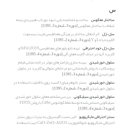
س
ساختار معکوس
ساخت و مشخصه یابی دیود نورتاب هیبریدی نیمه‌
شفاف با ساختار معکوس
[دوره 3، شماره 3، 1395]
سل-ژل
اثر انتقال ساختار بر ویژگی مغناطیسی فریت بیسموت
آلاییده با La و Y
[دوره 3، شماره 2، 1395]
سل-ژل خود احتراقی
تهیه نانو بلور‌های مغناطیسی SrFe12O19 و
کاربرد آنها در حذف آلاینده‌های آلی
[دوره 3، شماره 4، 1395]
سلول خورشیدی
بهینه سازی پارامترهای موثر در لایه نشانی فیلم
پروسکایت با روش لایه‌نشانی دو مرحله‌ای متوالی و کاربرد در سلول
خورشیدی
[دوره 3، شماره 3، 1395]
سلول خورشیدی
سنتز نانوهرمهای ا کسید روی با قابلیت استفاده در
سلول خورشیدی
[دوره 3، شماره 2، 1395]
سلول خورشیدی سیلیکونی
بررسی مشخصه‌های سلول خورشیدی
سیلیکونی حساس‌شده توسط نقاط کوانتومی CdSe با روش FDTD
[دوره 3، شماره 4، 1395]
سنتز احتراقی مایکروویو
اثیر نسبت گلیسرول به نیترات روی سنتز
احتراقی مایکروویو نانوکامپوزیت CuO-ZnO-Al2O3 جهت استفاده