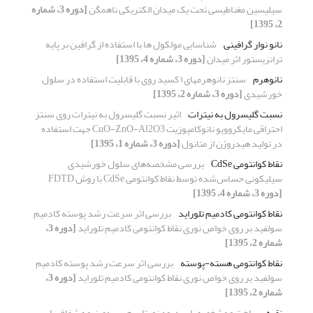
سیلیسین مغناطیسی تحت یک میدان الکتریکی ناهمگن
[دوره 3، شماره
2، 1395]
نانو نوار گرافینی
شناسایی مولکول ها با استفاده از گرافین بر پایه
ترانزیستور اثر میدان
[دوره 3، شماره 4، 1395]
نانوهرم
سنتز نانوهرمهای ا کسید روی با قابلیت استفاده در سلول
خورشیدی
[دوره 3، شماره 2، 1395]
نسبت گلیسرول به نیترات
اثیر نسبت گلیسرول به نیترات روی سنتز
احتراقی مایکروویو نانوکامپوزیت CuO-ZnO-Al2O3 جهت استفاده
در تولید هیدروژن از متانول
[دوره 3، شماره 1، 1395]
نقاط کوانتومی CdSe
بررسی مشخصه‌های سلول خورشیدی
سیلیکونی حساس‌شده توسط نقاط کوانتومی CdSe با روش FDTD
[دوره 3، شماره 4، 1395]
نقاط کوانتومی کادمیم تلوراید
بررسی اثر سرعت رشد پوسته کادمیم
سولفید بر روی خواص نوری نقاط کوانتومی کادمیم تلوراید
[دوره 3،
شماره 2، 1395]
نقاط کوانتومی هسته-پوسته
بررسی اثر سرعت رشد پوسته کادمیم
سولفید بر روی خواص نوری نقاط کوانتومی کادمیم تلوراید
[دوره 3،
شماره 2، 1395]
نقره
ساخت و مشخصه یابی دیود نورتاب هیبریدی نیمه‌ شفاف با