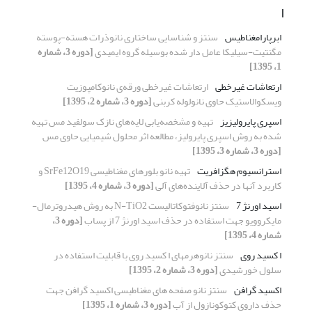
ا
ابرپارامغناطیس
سنتز و شناسایی ساختاری نانوذرات هسته-پوسته
مگنتیت-سیلیکا عامل دار شده بوسیله گروه ایمیدی
[دوره 3، شماره
1، 1395]
ارتعاشات غیرخطی
ارتعاشات غیرخطی ورقه‌ی نانوکامپوزیت
ویسکوالاستیک حاوی نانولوله کربنی
[دوره 3، شماره 2، 1395]
اسپری پایرولیزیز
تهیه و مشخصه‌یابی لایه‌های نازک سولفید مس تهیه
شده به روش اسپری پایرولیز، مطالعه اثر محلول شیمیایی حاوی مس
[دوره 3، شماره 3، 1395]
استرانسیوم هگزافریت
تهیه نانو بلور‌های مغناطیسی SrFe12O19 و
کاربرد آنها در حذف آلاینده‌های آلی
[دوره 3، شماره 4، 1395]
اسید اورنژ 7
سنتز نانوفتوکاتالیست N-TiO2 به روش هیدروترمال-
مایکروویو جهت استفاده در حذف اسید اورنژ 7 از پساب
[دوره 3،
شماره 4، 1395]
ا کسید روی
سنتز نانوهرمهای ا کسید روی با قابلیت استفاده در
سلول خورشیدی
[دوره 3، شماره 2، 1395]
اکسید گرافن
سنتز نانو صفحه های مغناطیسی اکسید گرافن جهت
حذف داروی کتوکونازول از آب
[دوره 3، شماره 1، 1395]