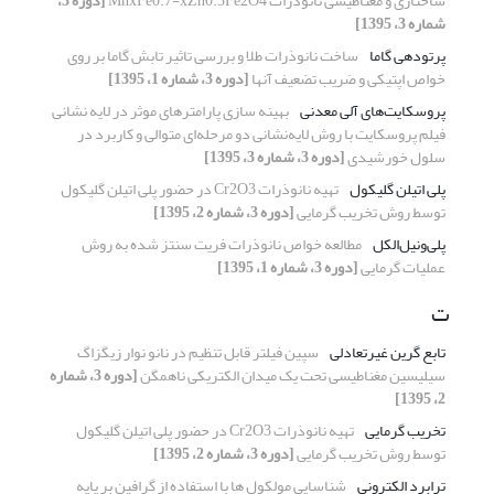
ساختاری و مغناطیسی نانوذرات MnxFe0.7-xZn0.3Fe2O4
[دوره 3،
شماره 3، 1395]
پرتودهی گاما
ساخت نانوذرات طلا و بررسی تاثیر تابش گاما بر روی
خواص اپتیکی و ضریب تضعیف آنها
[دوره 3، شماره 1، 1395]
پروسکایت‌های آلی معدنی
بهینه سازی پارامترهای موثر در لایه نشانی
فیلم پروسکایت با روش لایه‌نشانی دو مرحله‌ای متوالی و کاربرد در
سلول خورشیدی
[دوره 3، شماره 3، 1395]
پلی اتیلن گلیکول
تهیه نانوذرات Cr2O3 در حضور پلی اتیلن گلیکول
توسط روش تخریب گرمایی
[دوره 3، شماره 2، 1395]
پلی‌ونیل‌الکل
مطالعه خواص نانوذرات فریت سنتز شده به روش
عملیات گرمایی
[دوره 3، شماره 1، 1395]
ت
تابع گرین غیرتعادلی
سپین فیلتر قابل تنظیم در نانو نوار زیگزاگ
سیلیسین مغناطیسی تحت یک میدان الکتریکی ناهمگن
[دوره 3، شماره
2، 1395]
تخریب گرمایی
تهیه نانوذرات Cr2O3 در حضور پلی اتیلن گلیکول
توسط روش تخریب گرمایی
[دوره 3، شماره 2، 1395]
ترابرد الکترونی
شناسایی مولکول ها با استفاده از گرافین بر پایه