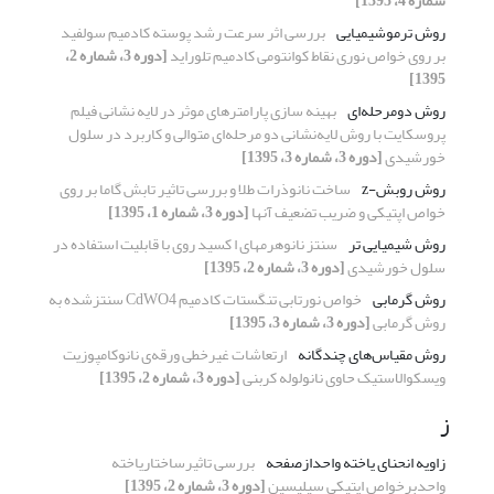
شماره 4، 1395]
روش ترموشیمیایی
بررسی اثر سرعت رشد پوسته کادمیم سولفید
بر روی خواص نوری نقاط کوانتومی کادمیم تلوراید
[دوره 3، شماره 2،
1395]
روش دومرحله‌ای
بهینه سازی پارامترهای موثر در لایه نشانی فیلم
پروسکایت با روش لایه‌نشانی دو مرحله‌ای متوالی و کاربرد در سلول
خورشیدی
[دوره 3، شماره 3، 1395]
روش روبش-z
ساخت نانوذرات طلا و بررسی تاثیر تابش گاما بر روی
خواص اپتیکی و ضریب تضعیف آنها
[دوره 3، شماره 1، 1395]
روش شیمیایی تر
سنتز نانوهرمهای ا کسید روی با قابلیت استفاده در
سلول خورشیدی
[دوره 3، شماره 2، 1395]
روش گرمابی
خواص نورتابی تنگستات کادمیم CdWO4 سنتزشده به
روش گرمابی
[دوره 3، شماره 3، 1395]
روش مقیاس‌های چندگانه
ارتعاشات غیرخطی ورقه‌ی نانوکامپوزیت
ویسکوالاستیک حاوی نانولوله کربنی
[دوره 3، شماره 2، 1395]
ز
زاویه انحنای یاخته واحدازصفحه
بررسی تاثیرساختاریاخته
واحدبرخواص اپتیکی سیلیسین
[دوره 3، شماره 2، 1395]