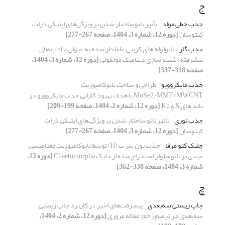
ج
جذب خطی مواد
تأثیر نانوساختار شدن بر ویژگی‌های اپتیکی ذرات
کیتوسان
[دوره 12، شماره 3، 1404، صفحه 267-277]
جذب گاز
نانولوله های کربنی عاملدار شده به عنوان جاذب های
پیشرفته: شبیه سازی دینامیک مولکولی
[دوره 12، شماره 3، 1404،
صفحه 318-337]
جذب مایکروویو
طراحی و ساخت نانوکامپوزیت
MoSe2/MMT/MWCNT با هدف بهبود کارایی جذب مایکروویو در
باند های X و Ku
[دوره 12، شماره 2، 1404، صفحه 199-209]
جذب نوری
تأثیر نانوساختار شدن بر ویژگی‌های اپتیکی ذرات
کیتوسان
[دوره 12، شماره 3، 1404، صفحه 267-277]
جلبک کتو مرفا
جذب یون سرب (II) توسط نانوکامپوزیت مغناطیسی
مبتنی بر نانوسلولز استخراج‌شده از جلبک Chaetomorpha
[دوره 12،
شماره 3، 1404، صفحه 338-362]
چ
چاپ زیستی سه‌بعدی
پیشرفت‌های اخیر در کاربرد چاپ زیستی
سه‌بعدی در ترمیم زخم: مقاله مروری
[دوره 12، شماره 2، 1404،