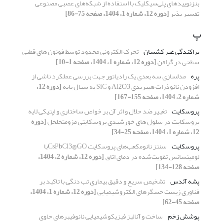
بنزنوییدهای پلی‌سیکلیک با استفاده از شبکه‌های عصبی مصنوعی
تفسیر پذیر
[دوره 12، شماره 1، 1404، صفحه 75-86]
پ
پراکندگی غیر کشسان
تحرک الکترونی محدود توسط فونون های قطبی
سطحی در گرافن
[دوره 12، شماره 1، 1404، صفحه 1-10]
پره
مدلسازی سه بعدی یک رادیاتور جهت بررسی عملکرد ناشی از
افزودن نانوذرات هیبریدی Al2O3 و SiC به سیال پایه
[دوره 12،
شماره 2، 1404، صفحه 155-167]
پروسکایت
تغییر ضد حلال و اثر آن بر خواص ساختاری و اپتیکی لایه
پروسکایت در سلول های خورشیدی پروسکایتی مزومتخلخل
[دوره
12، شماره 1، 1404، صفحه 25-34]
پروسکایت
سنتز نانو‌مکعب‌های پروسکایت CsPbCl3@GOبا
لومینسانس تقویت‌شده در دمای اتاق
[دوره 12، شماره 2، 1404،
صفحه 128-134]
پشه آئدس
تشخیص سریع و دقیق بیماری تب دنگی با تاکید بر
فناوری زیست حسگرهای الکتروشیمیایی
[دوره 12، شماره 1، 1404،
صفحه 45-62]
پوشش زخم
ساخت و آنالیز فیزیکوشیمیایی نانوفیبرهای حاوی