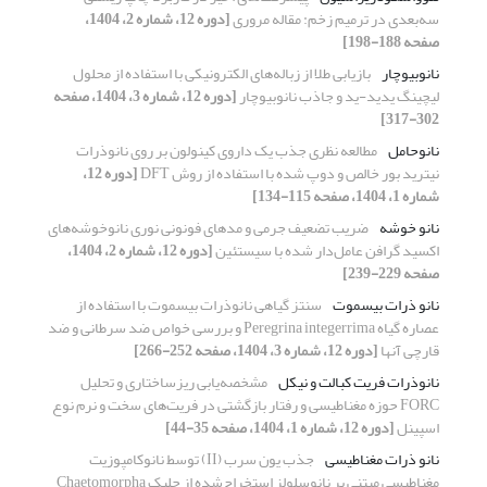
سه‌بعدی در ترمیم زخم: مقاله مروری
[دوره 12، شماره 2، 1404،
صفحه 188-198]
نانوبیوچار
بازیابی طلا از زباله‌های الکترونیکی با استفاده از محلول
لیچینگ یدید-ید و جاذب نانوبیوچار
[دوره 12، شماره 3، 1404، صفحه
302-317]
نانوحامل
مطالعه نظری جذب یک داروی کینولون بر روی نانوذرات
نیترید بور خالص و دوپ شده با استفاده از روش DFT
[دوره 12،
شماره 1، 1404، صفحه 115-134]
نانو خوشه
ضریب تضعیف جرمی و مدهای فونونی نوری نانوخوشه‌های
اکسید گرافن عامل‌دار شده با سیستئین
[دوره 12، شماره 2، 1404،
صفحه 229-239]
نانو ذرات بیسموت
سنتز گیاهی نانوذرات بیسموت با استفاده از
عصاره گیاه Peregrina integerrima و بررسی خواص ضد سرطانی و ضد
قارچی آنها
[دوره 12، شماره 3، 1404، صفحه 252-266]
نانوذرات فریت کبالت و نیکل
مشخصه‌یابی ریزساختاری و تحلیل
FORC حوزه مغناطیسی و رفتار بازگشتی در فریت‌های سخت و نرم نوع
اسپینل
[دوره 12، شماره 1، 1404، صفحه 35-44]
نانو ذرات مغناطیسی
جذب یون سرب (II) توسط نانوکامپوزیت
مغناطیسی مبتنی بر نانوسلولز استخراج‌شده از جلبک Chaetomorpha