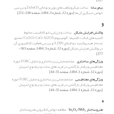
127]
نیم‌رسانا
ساخت میکرومکعب های توپر و توخالی ZnSnO3 و بررسی
خواص حسگری آن ها
[دوره 12، شماره 3، 1404، صفحه 240-251]
و
واکنش افزایش مایکل
ساخت و ارزیابی نانو کاتالیست مخلوط
اکسیدهای کبالت-کلسیم- آلومینیوم (Co2O3/CaO/Al2O3) مشتق
شده از هیدروکسید دو لایه‌ای (LDH) و بررسی فعالیت کاتالیزوری آن
در واکنش افزایش مایکل
[دوره 12، شماره 3، 1404، صفحه 363-
377]
ویژگی‌های ساختاری
مشخصه‌یابی ریزساختاری و تحلیل FORC حوزه
مغناطیسی و رفتار بازگشتی در فریت‌های سخت و نرم نوع اسپینل
[دوره 12، شماره 1، 1404، صفحه 35-44]
ویژگی‌های مغناطیسی
مشخصه‌یابی ریزساختاری و تحلیل FORC حوزه
مغناطیسی و رفتار بازگشتی در فریت‌های سخت و نرم نوع اسپینل
[دوره 12، شماره 1، 1404، صفحه 35-44]
ه
هتروساختار In₂O₃/NbS₂
مطالعه خواص الکترونی هتروساختار