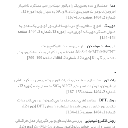
دما
مدلسازی سه بعدی یک رادیاتور جهت بررسی عملکرد ناشی از
افزودن نانوذرات هیبریدی Al2O3 و SiC به سیال پایه
[دوره 12،
شماره 2، 1404، صفحه 155-167]
دوپینگ
امواج سطحی بلاخ در نانوساختار بلور فوتونی یک بعدی به
عنوان حسگر ‏دوپینگ: فوروزماید ‏
[دوره 12، شماره 2، 1404، صفحه
148-154]
دی سلنید مولیبدن
طراحی و ساخت نانوکامپوزیت
MoSe2/MMT/MWCNT با هدف بهبود کارایی جذب مایکروویو در
باند های X و Ku
[دوره 12، شماره 2، 1404، صفحه 199-209]
ر
رادیاتور
مدلسازی سه بعدی یک رادیاتور جهت بررسی عملکرد ناشی
از افزودن نانوذرات هیبریدی Al2O3 و SiC به سیال پایه
[دوره 12،
شماره 2، 1404، صفحه 155-167]
روش DFT
مطالعه نظری جذب یک داروی کینولون بر روی نانوذرات
نیترید بور خالص و دوپ شده با استفاده از روش DFT
[دوره 12،
شماره 1، 1404، صفحه 115-134]
روش الکتروشیمیایی
بررسی مقایسه‌ای و بهره‌گیری از مدل فراکتالی
در سنتز و ارزیابی خواص نانوکامپوزیت‌های Zn-Mg-Cu
[دوره 12،