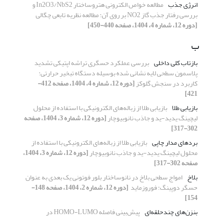
انرژی جذب
مطالعه خواص الکترونی هتروساختار In2O3/NbS2 و
بررسی رفتار جذب گاز NO2 بر روی آن: مطالعه نظریه تابعی چگالی
[دوره 12، شماره 4، 1404، صفحه 440-450]
ب
بازتاب کلی داخلی
بررسی عملکرد حسگری تراشه اپتیکی تشدید
پلاسمون سطحی لایه ‎نشانی شده بوسیله دستگاه تبخیر حرارتی:
کاربرد در سنجش گلوکز
[دوره 12، شماره 4، 1404، صفحه 412-
421]
بازیابی طلا
بازیابی طلا از زباله‌های الکترونیکی با استفاده از محلول
لیچینگ یدید-ید و جاذب نانوبیوچار
[دوره 12، شماره 3، 1404، صفحه
302-317]
بردهای مدار چاپی
بازیابی طلا از زباله‌های الکترونیکی با استفاده از
محلول لیچینگ یدید-ید و جاذب نانوبیوچار
[دوره 12، شماره 3، 1404،
صفحه 302-317]
بلاخ
امواج سطحی بلاخ در نانوساختار بلور فوتونی یک بعدی به عنوان
حسگر ‏دوپینگ: فوروزماید ‏
[دوره 12، شماره 2، 1404، صفحه 148-
154]
بنزن‌های چندحلقه‌ای
پیش‌بینی فاصله HOMO-LUMO در