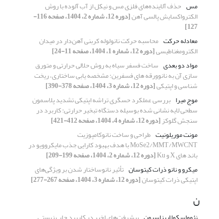
مس
حذف آلاینده‌های فلزی مس و نیکل از آب آلوده با روش
الکترواکسایش پالسی آهن
[دوره 12، شماره 2، 1404، صفحه 116-
127]
معادله حرکت
محاسبه حرکت نانولوله کربنی آهن‌دار در میدان
الکترومغناطیسی
[دوره 12، شماره 1، 1404، صفحه 11-24]
مواد دو بعدی
ساخت فسفر سیاه به روش حلالی حرارتی ‌و متورق
سازی آن به نانوورقه های فسفرین: مشخصه یابی ساختاری، ریخت
شناسی و اپتیکی
[دوره 12، شماره 3، 1404، صفحه 378-390]
موج میرا
بررسی عملکرد حسگری تراشه اپتیکی تشدید پلاسمون
سطحی لایه ‎نشانی شده بوسیله دستگاه تبخیر حرارتی: کاربرد در
سنجش گلوکز
[دوره 12، شماره 4، 1404، صفحه 412-421]
مونت موریلونیت
طراحی و ساخت نانوکامپوزیت
MoSe2/MMT/MWCNT با هدف بهبود کارایی جذب مایکروویو در
باند های X و Ku
[دوره 12، شماره 2، 1404، صفحه 199-209]
میکرو و نانو ذرات کیتوسان
تأثیر نانوساختار شدن بر ویژگی‌های
اپتیکی ذرات کیتوسان
[دوره 12، شماره 3، 1404، صفحه 267-277]
ن
نئوواسکولاریزاسیون
پیشرفت‌های اخیر در کاربرد چاپ زیستی