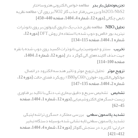
تجزیه‌وتحلیل بار بدِر
مطالعه خواص الکترونی هتروساختار
In2O3/NbS2 و بررسی رفتار جذب گاز NO2 بر روی آن: مطالعه نظریه
تابعی چگالی
[دوره 12، شماره 4، 1404، صفحه 440-450]
تحلیل NBO
مطالعه نظری جذب یک داروی کینولون بر روی نانوذرات
نیترید بور خالص و دوپ شده با استفاده از روش DFT
[دوره 12،
شماره 1، 1404، صفحه 115-134]
تخریب
سنتز و خصوصیت‌یابی نانوذرات اکسید روی دوپ شده با نقره
جهت حذف آلاینده‌های آلی گوگرد دار
[دوره 12، شماره 1، 1404،
صفحه 100-114]
تزویج موثر
تحلیل تزویج موثر و تاثیر هندسه الکترود در اتصال
مولکولی الکترود-فولرن (C60 وB80): رویکرد فضای حالت
[دوره 12،
شماره 2، 1404، صفحه 135-147]
تشخیص
تشخیص سریع و دقیق بیماری تب دنگی با تاکید بر فناوری
زیست حسگرهای الکتروشیمیایی
[دوره 12، شماره 1، 1404، صفحه
45-62]
تشدید پلاسمون سطحی
بررسی عملکرد حسگری تراشه اپتیکی
تشدید پلاسمون سطحی لایه ‎نشانی شده بوسیله دستگاه تبخیر
حرارتی: کاربرد در سنجش گلوکز
[دوره 12، شماره 4، 1404، صفحه
412-421]