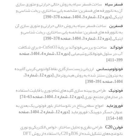
فسفر سیاه
ساخت فسفر سیاه به روش حلالی حرارتی ‌و متورق سازی
آن به نانوورقه های فسفرین: مشخصه یابی ساختاری، ریخت شناسی و
اپتیکی
[دوره 12، شماره 3، 1404، صفحه 378-390]
فسفرین
ساخت فسفر سیاه به روش حلالی حرارتی ‌و متورق سازی آن
به نانوورقه های فسفرین: مشخصه یابی ساختاری، ریخت شناسی و
اپتیکی
[دوره 12، شماره 3، 1404، صفحه 378-390]
فوتوآند
ساخت و بررسی فوتوآند بر پایۀ a-CuSnO3 برای شکافت
آب در سلول فوتوالکتروشیمیایی
[دوره 12، شماره 4، 1404، صفحه
399-411]
فوتولومینسانس
ارزیابی زیست‌سازگاری نقاط کوانتومی کربنی آلاییده
به نیتروژن سنتز شده به روش هیدروترمال
[دوره 12، شماره 3،
1404، صفحه 391-398]
فوتونیک
طراحی و بهینه سازی کلیدهای تمام نوری با قابلیت استفاده
در مدارهای مجتمع نوری
[دوره 12، شماره 1، 1404، صفحه 63-74]
فوروزماید
امواج سطحی بلاخ در نانوساختار بلور فوتونی یک بعدی به
عنوان حسگر ‏دوپینگ: فوروزماید ‏
[دوره 12، شماره 2، 1404، صفحه
148-154]
فولرن C20
طراحی نظری و تحلیل ساختار، خواص الکتریکی و نوری
نانوغنچه‌های تشکیل‌شده از B36 و C20 با استفاده از روش DFT