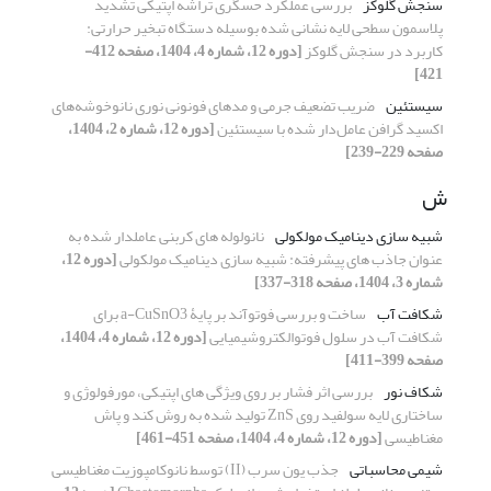
سنجش گلوکز
بررسی عملکرد حسگری تراشه اپتیکی تشدید
پلاسمون سطحی لایه ‎نشانی شده بوسیله دستگاه تبخیر حرارتی:
کاربرد در سنجش گلوکز
[دوره 12، شماره 4، 1404، صفحه 412-
421]
سیستئین
ضریب تضعیف جرمی و مدهای فونونی نوری نانوخوشه‌های
اکسید گرافن عامل‌دار شده با سیستئین
[دوره 12، شماره 2، 1404،
صفحه 229-239]
ش
شبیه سازی دینامیک مولکولی
نانولوله های کربنی عاملدار شده به
عنوان جاذب های پیشرفته: شبیه سازی دینامیک مولکولی
[دوره 12،
شماره 3، 1404، صفحه 318-337]
شکافت آب
ساخت و بررسی فوتوآند بر پایۀ a-CuSnO3 برای
شکافت آب در سلول فوتوالکتروشیمیایی
[دوره 12، شماره 4، 1404،
صفحه 399-411]
شکاف نور
بررسی اثر فشار بر روی ویژگی های اپتیکی، مورفولوژی و
ساختاری لایه سولفید روی ZnS تولید شده به روش کند و پاش
مغناطیسی
[دوره 12، شماره 4، 1404، صفحه 451-461]
شیمی محاسباتی
جذب یون سرب (II) توسط نانوکامپوزیت مغناطیسی