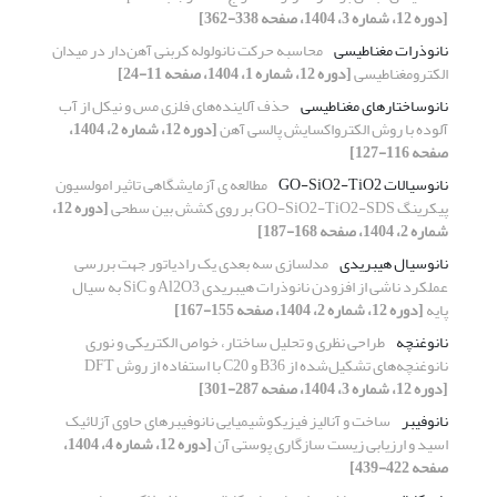
[دوره 12، شماره 3، 1404، صفحه 338-362]
نانوذرات مغناطیسی
محاسبه حرکت نانولوله کربنی آهن‌دار در میدان
الکترومغناطیسی
[دوره 12، شماره 1، 1404، صفحه 11-24]
نانوساختارهای مغناطیسی
حذف آلاینده‌های فلزی مس و نیکل از آب
آلوده با روش الکترواکسایش پالسی آهن
[دوره 12، شماره 2، 1404،
صفحه 116-127]
نانوسیالات GO-SiO2-TiO2
مطالعه ی آزمایشگاهی تاثیر امولسیون
پیکرینگ GO-SiO2-TiO2-SDS بر روی کشش بین سطحی
[دوره 12،
شماره 2، 1404، صفحه 168-187]
نانوسیال هیبریدی
مدلسازی سه بعدی یک رادیاتور جهت بررسی
عملکرد ناشی از افزودن نانوذرات هیبریدی Al2O3 و SiC به سیال
پایه
[دوره 12، شماره 2، 1404، صفحه 155-167]
نانوغنچه
طراحی نظری و تحلیل ساختار، خواص الکتریکی و نوری
نانوغنچه‌های تشکیل‌شده از B36 و C20 با استفاده از روش DFT
[دوره 12، شماره 3، 1404، صفحه 287-301]
نانوفیبر
ساخت و آنالیز فیزیکوشیمیایی نانوفیبرهای حاوی آزلائیک
اسید و ارزیابی زیست سازگاری پوستی آن
[دوره 12، شماره 4، 1404،
صفحه 422-439]