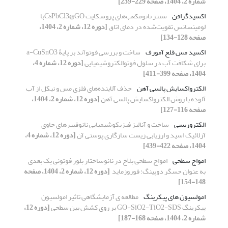
شماره 2، 1404، صفحه 229-239]
اکسیدگرافن
سنتز نانو‌مکعب‌های پروسکایت CsPbCl3@GOبا
لومینسانس تقویت‌شده در دمای اتاق
[دوره 12، شماره 2، 1404،
صفحه 128-134]
اکسید مس قلع آمورف
ساخت و بررسی فوتوآند بر پایۀ a-CuSnO3
برای شکافت آب در سلول فوتوالکتروشیمیایی
[دوره 12، شماره 4،
1404، صفحه 399-411]
الکترواکسایش پالسی آهن
حذف آلاینده‌های فلزی مس و نیکل از آب
آلوده با روش الکترواکسایش پالسی آهن
[دوره 12، شماره 2، 1404،
صفحه 116-127]
الکتروریسی
ساخت و آنالیز فیزیکوشیمیایی نانوفیبرهای حاوی
آزلائیک اسید و ارزیابی زیست سازگاری پوستی آن
[دوره 12، شماره 4،
1404، صفحه 422-439]
امواج سطحی
امواج سطحی بلاخ در نانوساختار بلور فوتونی یک بعدی
به عنوان حسگر ‏دوپینگ: فوروزماید ‏
[دوره 12، شماره 2، 1404، صفحه
148-154]
امولسیون های پیکرینگ
مطالعه ی آزمایشگاهی تاثیر امولسیون
پیکرینگ GO-SiO2-TiO2-SDS بر روی کشش بین سطحی
[دوره 12،
شماره 2، 1404، صفحه 168-187]