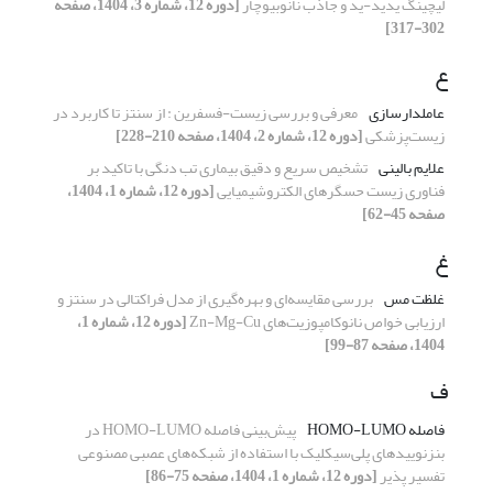
لیچینگ یدید-ید و جاذب نانوبیوچار
[دوره 12، شماره 3، 1404، صفحه
302-317]
ع
عاملدارسازی
معرفی و بررسی زیست-فسفرین : از سنتز تا کاربرد در
زیست‌پزشکی
[دوره 12، شماره 2، 1404، صفحه 210-228]
علایم بالینی
تشخیص سریع و دقیق بیماری تب دنگی با تاکید بر
فناوری زیست حسگرهای الکتروشیمیایی
[دوره 12، شماره 1، 1404،
صفحه 45-62]
غ
غلظت مس
بررسی مقایسه‌ای و بهره‌گیری از مدل فراکتالی در سنتز و
ارزیابی خواص نانوکامپوزیت‌های Zn-Mg-Cu
[دوره 12، شماره 1،
1404، صفحه 87-99]
ف
فاصله HOMO-LUMO
پیش‌بینی فاصله HOMO-LUMO در
بنزنوییدهای پلی‌سیکلیک با استفاده از شبکه‌های عصبی مصنوعی
تفسیر پذیر
[دوره 12، شماره 1، 1404، صفحه 75-86]