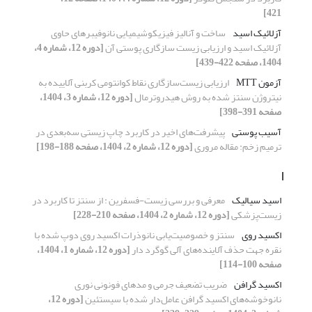
421]
آزلائیک اسید
ساخت و آنالیز فیزیکوشیمیایی نانوفیبرهای حاوی
آزلائیک اسید و ارزیابی زیست سازگاری پوستی آن
[دوره 12، شماره 4،
1404، صفحه 422-439]
آزمون MTT
ارزیابی زیست‌سازگاری نقاط کوانتومی کربنی آلاییده به
نیتروژن سنتز شده به روش هیدروترمال
[دوره 12، شماره 3، 1404،
صفحه 391-398]
آسیب پوستی
پیشرفت‌های اخیر در کاربرد چاپ زیستی سه‌بعدی در
ترمیم زخم: مقاله مروری
[دوره 12، شماره 2، 1404، صفحه 188-198]
ا
اسید سیالیک
معرفی و بررسی زیست-فسفرین : از سنتز تا کاربرد در
زیست‌پزشکی
[دوره 12، شماره 2، 1404، صفحه 210-228]
اکسید روی
سنتز و خصوصیت‌یابی نانوذرات اکسید روی دوپ شده با
نقره جهت حذف آلاینده‌های آلی گوگرد دار
[دوره 12، شماره 1، 1404،
صفحه 100-114]
اکسید گرافن
ضریب تضعیف جرمی و مدهای فونونی نوری
نانوخوشه‌های اکسید گرافن عامل‌دار شده با سیستئین
[دوره 12،