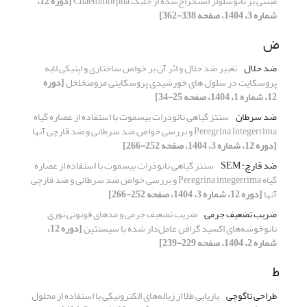
مبتنی بر نانوسلولز استخراج‌شده از جلبک Chaetomorpha
[دوره 12،
شماره 3، 1404، صفحه 338-362]
ض
ضد حلال
تغییر ضد حلال و اثر آن بر خواص ساختاری و اپتیکی لایه
پروسکایت در سلول های خورشیدی پروسکایتی مزومتخلخل
[دوره
12، شماره 1، 1404، صفحه 25-34]
ضد سرطان
سنتز گیاهی نانوذرات بیسموت با استفاده از عصاره گیاه
Peregrina integerrima و بررسی خواص ضد سرطانی و ضد قارچی آنها
[دوره 12، شماره 3، 1404، صفحه 252-266]
ضد قارچ: SEM
سنتز گیاهی نانوذرات بیسموت با استفاده از عصاره
گیاه Peregrina integerrima و بررسی خواص ضد سرطانی و ضد قارچی
آنها
[دوره 12، شماره 3، 1404، صفحه 252-266]
ضریب تضعیف جرمی
ضریب تضعیف جرمی و مدهای فونونی نوری
نانوخوشه‌های اکسید گرافن عامل‌دار شده با سیستئین
[دوره 12،
شماره 2، 1404، صفحه 229-239]
ط
طراحی تاگوچی
بازیابی طلا از زباله‌های الکترونیکی با استفاده از محلول