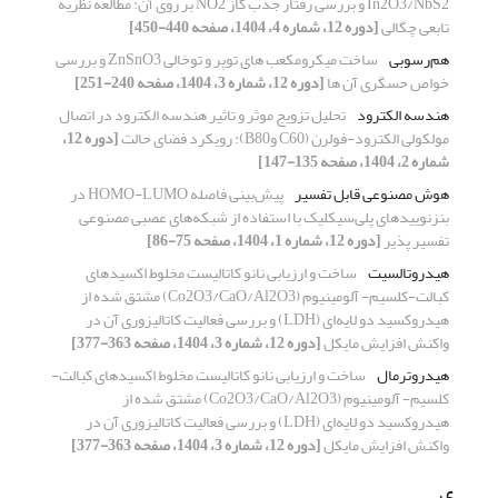
In2O3/NbS2 و بررسی رفتار جذب گاز NO2 بر روی آن: مطالعه نظریه
تابعی چگالی
[دوره 12، شماره 4، 1404، صفحه 440-450]
هم‌رسوبی
ساخت میکرومکعب های توپر و توخالی ZnSnO3 و بررسی
خواص حسگری آن ها
[دوره 12، شماره 3، 1404، صفحه 240-251]
هندسه الکترود
تحلیل تزویج موثر و تاثیر هندسه الکترود در اتصال
مولکولی الکترود-فولرن (C60 وB80): رویکرد فضای حالت
[دوره 12،
شماره 2، 1404، صفحه 135-147]
هوش مصنوعی قابل تفسیر
پیش‌بینی فاصله HOMO-LUMO در
بنزنوییدهای پلی‌سیکلیک با استفاده از شبکه‌های عصبی مصنوعی
تفسیر پذیر
[دوره 12، شماره 1، 1404، صفحه 75-86]
هیدروتالسیت
ساخت و ارزیابی نانو کاتالیست مخلوط اکسیدهای
کبالت-کلسیم- آلومینیوم (Co2O3/CaO/Al2O3) مشتق شده از
هیدروکسید دو لایه‌ای (LDH) و بررسی فعالیت کاتالیزوری آن در
واکنش افزایش مایکل
[دوره 12، شماره 3، 1404، صفحه 363-377]
هیدروترمال
ساخت و ارزیابی نانو کاتالیست مخلوط اکسیدهای کبالت-
کلسیم- آلومینیوم (Co2O3/CaO/Al2O3) مشتق شده از
هیدروکسید دو لایه‌ای (LDH) و بررسی فعالیت کاتالیزوری آن در
واکنش افزایش مایکل
[دوره 12، شماره 3، 1404، صفحه 363-377]
ی