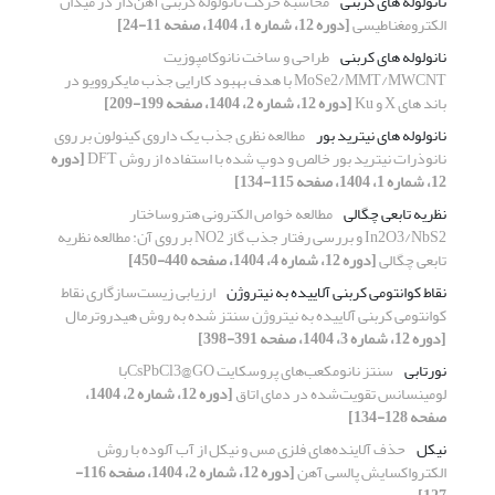
نانولوله های کربنی
محاسبه حرکت نانولوله کربنی آهن‌دار در میدان
الکترومغناطیسی
[دوره 12، شماره 1، 1404، صفحه 11-24]
نانولوله های کربنی
طراحی و ساخت نانوکامپوزیت
MoSe2/MMT/MWCNT با هدف بهبود کارایی جذب مایکروویو در
باند های X و Ku
[دوره 12، شماره 2، 1404، صفحه 199-209]
نانولوله های نیترید بور
مطالعه نظری جذب یک داروی کینولون بر روی
نانوذرات نیترید بور خالص و دوپ شده با استفاده از روش DFT
[دوره
12، شماره 1، 1404، صفحه 115-134]
نظریه تابعی چگالی
مطالعه خواص الکترونی هتروساختار
In2O3/NbS2 و بررسی رفتار جذب گاز NO2 بر روی آن: مطالعه نظریه
تابعی چگالی
[دوره 12، شماره 4، 1404، صفحه 440-450]
نقاط کوانتومی کربنی آلاییده به نیتروژن
ارزیابی زیست‌سازگاری نقاط
کوانتومی کربنی آلاییده به نیتروژن سنتز شده به روش هیدروترمال
[دوره 12، شماره 3، 1404، صفحه 391-398]
نورتابی
سنتز نانو‌مکعب‌های پروسکایت CsPbCl3@GOبا
لومینسانس تقویت‌شده در دمای اتاق
[دوره 12، شماره 2، 1404،
صفحه 128-134]
نیکل
حذف آلاینده‌های فلزی مس و نیکل از آب آلوده با روش
الکترواکسایش پالسی آهن
[دوره 12، شماره 2، 1404، صفحه 116-