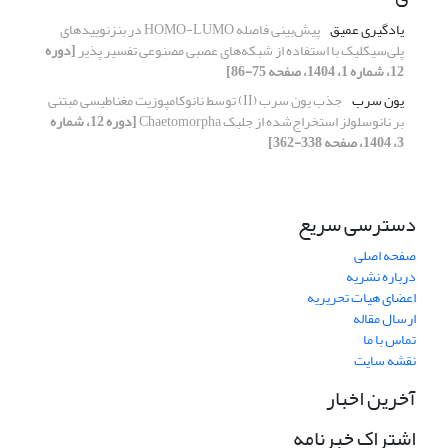
یادگیری عمیق
پیش‌بینی فاصله HOMO-LUMO در بنزنوییدهای
پلی‌سیکلیک با استفاده از شبکه‌های عصبی مصنوعی تفسیر پذیر
[دوره
12، شماره 1، 1404، صفحه 75-86]
یون سرب
جذب یون سرب (II) توسط نانوکامپوزیت مغناطیسی مبتنی
بر نانوسلولز استخراج‌شده از جلبک Chaetomorpha
[دوره 12، شماره
3، 1404، صفحه 338-362]
دسترسی سریع
صفحه اصلی
درباره نشریه
اعضای هیات تحریریه
ارسال مقاله
تماس با ما
نقشه سایت
آخرین اخبار
اشتراک خبرنامه