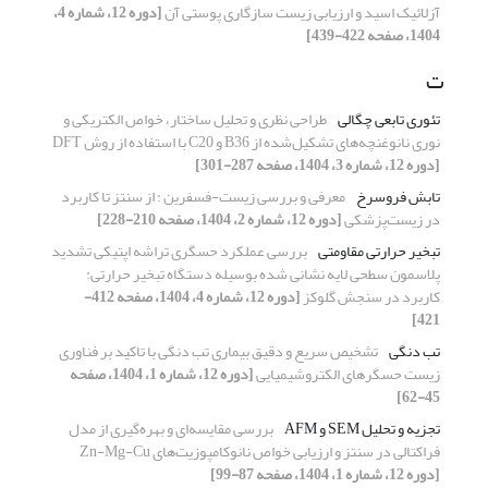
آزلائیک اسید و ارزیابی زیست سازگاری پوستی آن
[دوره 12، شماره 4،
1404، صفحه 422-439]
ت
تئوری تابعی چگالی
طراحی نظری و تحلیل ساختار، خواص الکتریکی و
نوری نانوغنچه‌های تشکیل‌شده از B36 و C20 با استفاده از روش DFT
[دوره 12، شماره 3، 1404، صفحه 287-301]
تابش فروسرخ
معرفی و بررسی زیست-فسفرین : از سنتز تا کاربرد
در زیست‌پزشکی
[دوره 12، شماره 2، 1404، صفحه 210-228]
تبخیر حرارتی مقاومتی
بررسی عملکرد حسگری تراشه اپتیکی تشدید
پلاسمون سطحی لایه ‎نشانی شده بوسیله دستگاه تبخیر حرارتی:
کاربرد در سنجش گلوکز
[دوره 12، شماره 4، 1404، صفحه 412-
421]
تب دنگی
تشخیص سریع و دقیق بیماری تب دنگی با تاکید بر فناوری
زیست حسگرهای الکتروشیمیایی
[دوره 12، شماره 1، 1404، صفحه
45-62]
تجزیه و تحلیل SEM و AFM
بررسی مقایسه‌ای و بهره‌گیری از مدل
فراکتالی در سنتز و ارزیابی خواص نانوکامپوزیت‌های Zn-Mg-Cu
[دوره 12، شماره 1، 1404، صفحه 87-99]