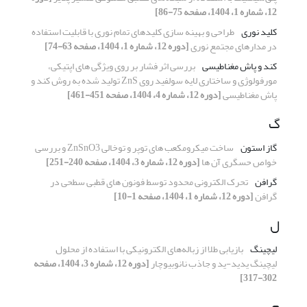
12، شماره 1، 1404، صفحه 75-86]
کلید نوری
طراحی و بهینه سازی کلیدهای تمام نوری با قابلیت استفاده
در مدارهای مجتمع نوری
[دوره 12، شماره 1، 1404، صفحه 63-74]
کند و پاش مغناطیسی
بررسی اثر فشار بر روی ویژگی های اپتیکی،
مورفولوژی و ساختاری لایه سولفید روی ZnS تولید شده به روش کند و
پاش مغناطیسی
[دوره 12، شماره 4، 1404، صفحه 451-461]
گ
گاز استون
ساخت میکرومکعب های توپر و توخالی ZnSnO3 و بررسی
خواص حسگری آن ها
[دوره 12، شماره 3، 1404، صفحه 240-251]
گرافن
تحرک الکترونی محدود توسط فونون های قطبی سطحی در
گرافن
[دوره 12، شماره 1، 1404، صفحه 1-10]
ل
لیچینگ
بازیابی طلا از زباله‌های الکترونیکی با استفاده از محلول
لیچینگ یدید-ید و جاذب نانوبیوچار
[دوره 12، شماره 3، 1404، صفحه
302-317]
م