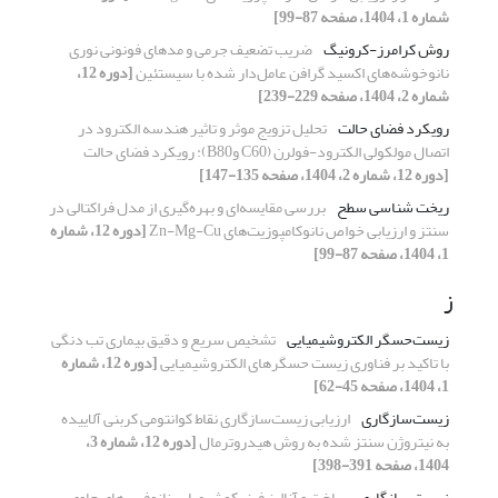
شماره 1، 1404، صفحه 87-99]
روش کرامرز-کرونیگ
ضریب تضعیف جرمی و مدهای فونونی نوری
نانوخوشه‌های اکسید گرافن عامل‌دار شده با سیستئین
[دوره 12،
شماره 2، 1404، صفحه 229-239]
رویکرد فضای حالت
تحلیل تزویج موثر و تاثیر هندسه الکترود در
اتصال مولکولی الکترود-فولرن (C60 وB80): رویکرد فضای حالت
[دوره 12، شماره 2، 1404، صفحه 135-147]
ریخت شناسی سطح
بررسی مقایسه‌ای و بهره‌گیری از مدل فراکتالی در
سنتز و ارزیابی خواص نانوکامپوزیت‌های Zn-Mg-Cu
[دوره 12، شماره
1، 1404، صفحه 87-99]
ز
زیست‌حسگر الکتروشیمیایی
تشخیص سریع و دقیق بیماری تب دنگی
با تاکید بر فناوری زیست حسگرهای الکتروشیمیایی
[دوره 12، شماره
1، 1404، صفحه 45-62]
زیست‌سازگاری
ارزیابی زیست‌سازگاری نقاط کوانتومی کربنی آلاییده
به نیتروژن سنتز شده به روش هیدروترمال
[دوره 12، شماره 3،
1404، صفحه 391-398]
زیست سازگاری
ساخت و آنالیز فیزیکوشیمیایی نانوفیبرهای حاوی