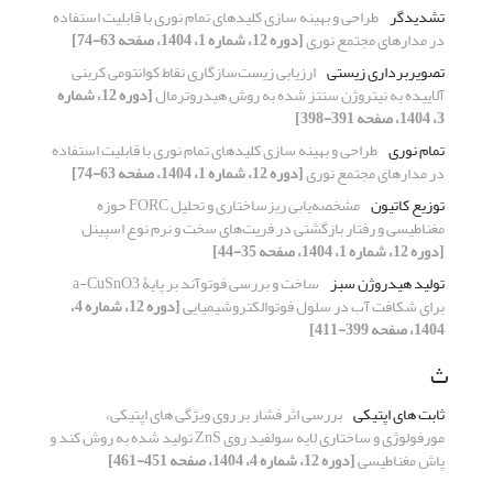
تشدیدگر
طراحی و بهینه سازی کلیدهای تمام نوری با قابلیت استفاده
در مدارهای مجتمع نوری
[دوره 12، شماره 1، 1404، صفحه 63-74]
تصویربرداری زیستی
ارزیابی زیست‌سازگاری نقاط کوانتومی کربنی
آلاییده به نیتروژن سنتز شده به روش هیدروترمال
[دوره 12، شماره
3، 1404، صفحه 391-398]
تمام نوری
طراحی و بهینه سازی کلیدهای تمام نوری با قابلیت استفاده
در مدارهای مجتمع نوری
[دوره 12، شماره 1، 1404، صفحه 63-74]
توزیع کاتیون
مشخصه‌یابی ریزساختاری و تحلیل FORC حوزه
مغناطیسی و رفتار بازگشتی در فریت‌های سخت و نرم نوع اسپینل
[دوره 12، شماره 1، 1404، صفحه 35-44]
تولید هیدروژن سبز
ساخت و بررسی فوتوآند بر پایۀ a-CuSnO3
برای شکافت آب در سلول فوتوالکتروشیمیایی
[دوره 12، شماره 4،
1404، صفحه 399-411]
ث
ثابت های اپتیکی
بررسی اثر فشار بر روی ویژگی های اپتیکی،
مورفولوژی و ساختاری لایه سولفید روی ZnS تولید شده به روش کند و
پاش مغناطیسی
[دوره 12، شماره 4، 1404، صفحه 451-461]