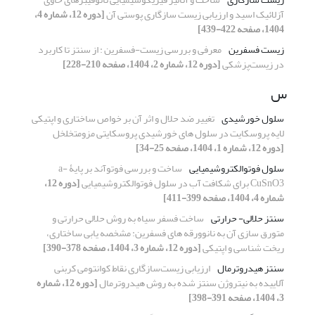
آزلائیک اسید و ارزیابی زیست سازگاری پوستی آن
[دوره 12، شماره 4،
1404، صفحه 422-439]
زیست فسفرین
معرفی و بررسی زیست-فسفرین : از سنتز تا کاربرد
در زیست‌پزشکی
[دوره 12، شماره 2، 1404، صفحه 210-228]
س
سلول خورشیدی
تغییر ضد حلال و اثر آن بر خواص ساختاری و اپتیکی
لایه پروسکایت در سلول های خورشیدی پروسکایتی مزومتخلخل
[دوره 12، شماره 1، 1404، صفحه 25-34]
سلول فوتوالکتروشیمیایی
ساخت و بررسی فوتوآند بر پایۀ a-
CuSnO3 برای شکافت آب در سلول فوتوالکتروشیمیایی
[دوره 12،
شماره 4، 1404، صفحه 399-411]
سنتز حلالی- حرارتی
ساخت فسفر سیاه به روش حلالی حرارتی ‌و
متورق سازی آن به نانوورقه های فسفرین: مشخصه یابی ساختاری،
ریخت شناسی و اپتیکی
[دوره 12، شماره 3، 1404، صفحه 378-390]
سنتز هیدروترمال
ارزیابی زیست‌سازگاری نقاط کوانتومی کربنی
آلاییده به نیتروژن سنتز شده به روش هیدروترمال
[دوره 12، شماره
3، 1404، صفحه 391-398]