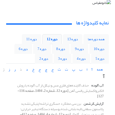
نمایه کلیدواژه ها
همه دوره ها
دوره 13
دوره 12
دوره 11
دوره 10
دوره 9
دوره 8
دوره 7
دوره 6
دوره 5
دوره 4
دوره 3
دوره 2
همه
آ
ا
ب
پ
ت
ث
ج
چ
ح
خ
د
ذ
ر
ز
ژ
آ
آب آلوده
حذف آلاینده‌های فلزی مس و نیکل از آب آلوده با روش
الکترواکسایش پالسی آهن
[دوره 12، شماره 2، 1404، صفحه 116-
127]
آرایش کرشمن
بررسی عملکرد حسگری تراشه اپتیکی تشدید
پلاسمون سطحی لایه ‎نشانی شده بوسیله دستگاه تبخیر حرارتی:
کاربرد در سنجش گلوکز
[دوره 12، شماره 4، 1404، صفحه 412-