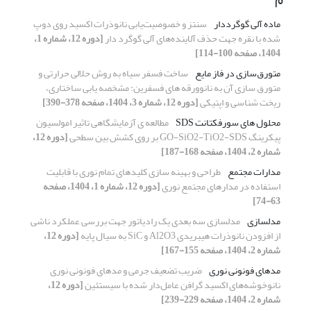
ماده آلی گوگرددار
سنتز و خصوصیت‌یابی نانوذرات اکسید روی دوپ
شده با نقره جهت حذف آلاینده‌های آلی گوگرد دار
[دوره 12، شماره 1،
1404، صفحه 100-114]
متورق‌سازی در فاز مایع
ساخت فسفر سیاه به روش حلالی حرارتی ‌و
متورق سازی آن به نانوورقه های فسفرین: مشخصه یابی ساختاری،
ریخت شناسی و اپتیکی
[دوره 12، شماره 3، 1404، صفحه 378-390]
محلول های سورفکتانت SDS
مطالعه ی آزمایشگاهی تاثیر امولسیون
پیکرینگ GO-SiO2-TiO2-SDS بر روی کشش بین سطحی
[دوره 12،
شماره 2، 1404، صفحه 168-187]
مدارات مجتمع
طراحی و بهینه سازی کلیدهای تمام نوری با قابلیت
استفاده در مدارهای مجتمع نوری
[دوره 12، شماره 1، 1404، صفحه
63-74]
مدلسازی
مدلسازی سه بعدی یک رادیاتور جهت بررسی عملکرد ناشی
از افزودن نانوذرات هیبریدی Al2O3 و SiC به سیال پایه
[دوره 12،
شماره 2، 1404، صفحه 155-167]
مدهای فونونی نوری
ضریب تضعیف جرمی و مدهای فونونی نوری
نانوخوشه‌های اکسید گرافن عامل‌دار شده با سیستئین
[دوره 12،
شماره 2، 1404، صفحه 229-239]