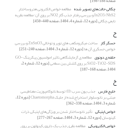
صفحه 188-198]
چگالی حالت‌های تصویر شده
مطالعه خواص الکترونی هتروساختار
In2O3/NbS2 و بررسی رفتار جذب گاز NO2 بر روی آن: مطالعه نظریه
تابعی چگالی
[دوره 12، شماره 4، 1404، صفحه 440-450]
ح
حسگر گاز
ساخت میکرومکعب های توپر و توخالی ZnSnO3 و بررسی
خواص حسگری آن ها
[دوره 12، شماره 3، 1404، صفحه 240-251]
حلقه ی دونوی
مطالعه ی آزمایشگاهی تاثیر امولسیون پیکرینگ GO-
SiO2-TiO2-SDS بر روی کشش بین سطحی
[دوره 12، شماره 2،
1404، صفحه 168-187]
خ
خلیج فارس
جذب یون سرب (II) توسط نانوکامپوزیت مغناطیسی
مبتنی بر نانوسلولز استخراج‌شده از جلبک Chaetomorpha
[دوره 12،
شماره 3، 1404، صفحه 338-362]
خواص اپتیکی
تأثیر نانوساختار شدن بر ویژگی‌های اپتیکی ذرات
کیتوسان
[دوره 12، شماره 3، 1404، صفحه 267-277]
خواص الکترونیکی
مطالعه نظری جذب یک داروی کینولون بر روی