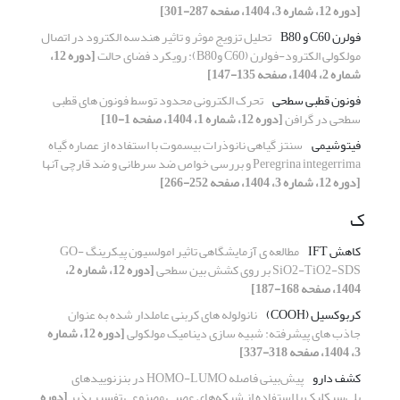
[دوره 12، شماره 3، 1404، صفحه 287-301]
فولرن C60 و B80
تحلیل تزویج موثر و تاثیر هندسه الکترود در اتصال
مولکولی الکترود-فولرن (C60 وB80): رویکرد فضای حالت
[دوره 12،
شماره 2، 1404، صفحه 135-147]
فونون قطبی سطحی
تحرک الکترونی محدود توسط فونون های قطبی
سطحی در گرافن
[دوره 12، شماره 1، 1404، صفحه 1-10]
فیتوشیمی
سنتز گیاهی نانوذرات بیسموت با استفاده از عصاره گیاه
Peregrina integerrima و بررسی خواص ضد سرطانی و ضد قارچی آنها
[دوره 12، شماره 3، 1404، صفحه 252-266]
ک
کاهش IFT
مطالعه ی آزمایشگاهی تاثیر امولسیون پیکرینگ GO-
SiO2-TiO2-SDS بر روی کشش بین سطحی
[دوره 12، شماره 2،
1404، صفحه 168-187]
کربوکسیل (COOH)
نانولوله های کربنی عاملدار شده به عنوان
جاذب های پیشرفته: شبیه سازی دینامیک مولکولی
[دوره 12، شماره
3، 1404، صفحه 318-337]
کشف دارو
پیش‌بینی فاصله HOMO-LUMO در بنزنوییدهای
پلی‌سیکلیک با استفاده از شبکه‌های عصبی مصنوعی تفسیر پذیر
[دوره