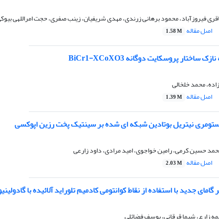
قری فیروزآباد، محمود برهانی زرندی، مهدی شریفیان، زینب صفری، حجت امراللهی بیوک
اصل مقاله
1.58 M
ک ساختار پروسکایت دوگانه BiCr1-XCoXO3
ده، محمد خلخالی
اصل مقاله
1.39 M
الاستومری نیتریل بوتادین شبکه ای شده بر سینتیک پخت رزین اپوکسی
حمد حسین کرمی، رامین خواجوی، امید مرادی، داود زارعی
اصل مقاله
2.03 M
مای جدید با استفاده از نقاط کوانتومی کادمیم تلوراید آلائیده با گادولینی
ه زارع، شیما قرقانی، یوسف فضائلی