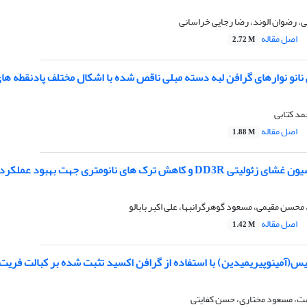
 رضوان الوند، رضا رجایی خراسانی
اصل مقاله
2.72 M
انو نوارهای گرافن لبه دسته مبلی ناقص شده با اشکال مختلف پادنقطه های
مد کتابی
اصل مقاله
1.88 M
و کاهش ترک های نانومتری جهت بهبود عملکرد آن
محسن مقیمی، مسعود گوهرگرانبها، علی اکبر بابالو
اصل مقاله
1.42 M
و‌پیریمیدین) با استفاده از گرافن اکسید تثبت شده بر کبالت فریت (CoFe2O4@CS@GO) به عنوان کاتالی
ت، مسعود مختاری، حسن کفایتی