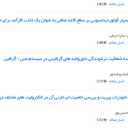
اصل مقاله
2.02 M
سپار کوئوردیناسیونی بر سطح کاغذ صافی به عنوان یک جاذب کارآمد برای ح
 سارا جرفی
اصل مقاله
1.98 M
ده شفافیت ترشوندگی نانورولایه های گرافینی در سیستم مس - گرافین
ارف پیشه ور
اصل مقاله
3.73 M
 نانوذرات پیریت و بررسی خاصیت ابرخازنی آن در الکترولیت های مختلف د
 حسن پور
اصل مقاله
1.52 M