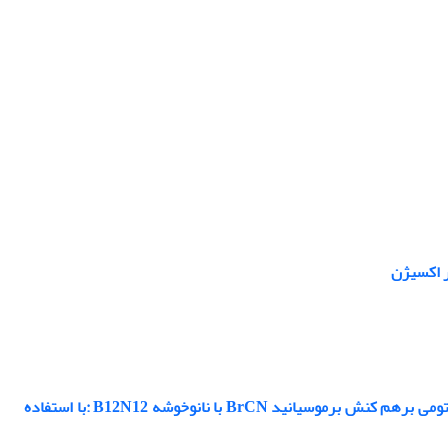
ر اکسیژن
بررسی اثر میدان الکترواستاتیک و یونی هیدروژن(H+) بر روی پارامترهای ساختاری و کوانتومی برهم کنش برموسیانید BrCN با نانوخوشه B12N12 :با استفاده