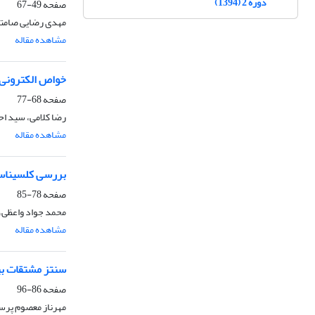
دوره 2 (1394)
صفحه
49-67
مهدی رضایی صامتی،
مشاهده مقاله
خواص الکترونی ن
صفحه
68-77
رضا کلامی، سید اح
مشاهده مقاله
بررسی کلسیناسیون غشای زئولیتی DD3R 
صفحه
78-85
محمد جواد واعظی، 
مشاهده مقاله
سنتز مشتقات بیس(آمین
صفحه
86-96
مهرناز معصوم پرس