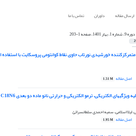
ارسال مقاله
داوران
تماس با ما
دوره 9، شماره 1، بهار 1401، صفحه 1-203
2
تمرکزکننده خورشیدی نورتاب حاوی نقاط کوانتومی پروسکایت با استفاده از
اصل مقاله
1.51 M
یهای الکتریکی، ترمو الکتریکی و حرارتی نانو ماده دو بعدی C18N6 توسط نظریه تابعی چگالی
، لیلا اسلامی، سمیه احمدی سلطانسرائئ
اصل مقاله
1.95 M