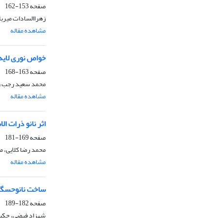
صفحه
153-162
زهراالسادات میربا
مشاهده مقاله
خواص نوری لایه ناز
صفحه
163-168
محمد سعید رجب زا
مشاهده مقاله
اثر نانو ذرات 
صفحه
169-181
محمد رضا کلایی، م
مشاهده مقاله
ساخت نانوحسگر گا
صفحه
182-189
شهزاد فیضی، حکیم