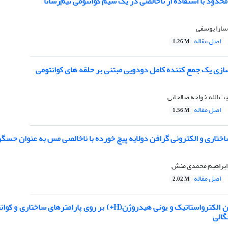
حدود با استفاده از ناخالصی در یک سیم کوانتومی نیم‌رسانا
سارا یوسفی
اصل مقاله
1.26 M
ازی یک جمع کننده کامل دودویی مبتنی بر حلقه های کوانتومی
جت الله خواجه صالحانی
اصل مقاله
1.56 M
ختاری و الکترونی گرافن دولایه پیچ خورده با ناخالصی مس به عنوان حسگ
ابراهیم محمدی منش
اصل مقاله
2.02 M
گالی