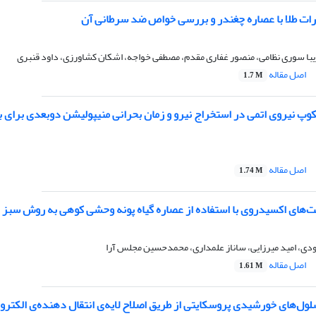
رات طلا با عصاره چغندر و بررسی خواص ضد سرطانی آن
یبا سوری نظامی، منصور غفاری مقدم، مصطفی خواجه، اشکان کشاورزی، داود قنبری
اصل مقاله
1.7 M
وپ نیروی اتمی در استخراج نیرو و زمان بحرانی منیپولیشن دوبعدی برای 
اصل مقاله
1.74 M
یت‌های اکسیدروی با استفاده از عصاره گیاه پونه وحشی کوهی به روش سبز 
دی، امید میرزایی، ساناز علمداری، محمدحسین مجلس آرا
اصل مقاله
1.61 M
ول‌های خورشیدی پروسکایتی از طریق اصلاح لایه‌ی انتقال دهنده‌ی الکترون 