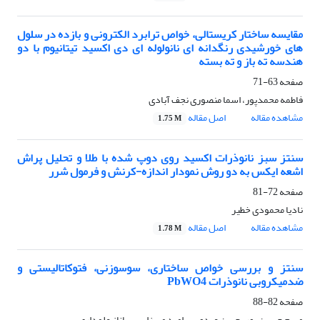
مقایسه ساختار کریستالی، خواص ترابرد الکترونی و بازده در سلول
های خورشیدی رنگدانه ای نانولوله ای دی اکسید تیتانیوم با دو
هندسه ته باز و ته بسته
صفحه
63-71
فاطمه محمدپور، اسما منصوری نجف آبادی
مشاهده مقاله
اصل مقاله
1.75 M
سنتز سبز نانوذرات اکسید روی دوپ شده با طلا و تحلیل پراش
اشعه ایکس به دو روش نمودار اندازه-کرنش و فرمول شرر
صفحه
72-81
نادیا محمودی خطیر
مشاهده مقاله
اصل مقاله
1.78 M
سنتز و بررسی خواص ساختاری، سوسوزنی، فتوکاتالیستی و
ضدمیکروبی نانوذرات PbWO4
صفحه
82-88
مریم حسین پور، حسن عبدوس، امید میرزایی، ساناز علمداری