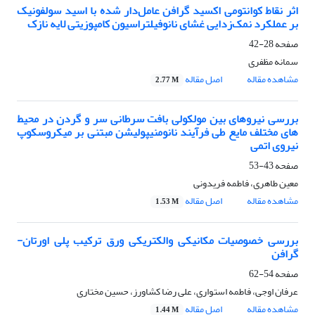
اثر نقاط کوانتومی اکسید گرافن عامل‌دار شده با اسید سولفونیک
بر عملکرد نمک‌زدایی غشای نانوفیلتراسیون کامپوزیتی لایه نازک
صفحه
28-42
سمانه مظفری
مشاهده مقاله
اصل مقاله
2.77 M
بررسی نیروهای بین مولکولی بافت سرطانی سر و گردن در محیط
‌های مختلف مایع طی فرآیند نانومنیپولیشن مبتنی بر میکروسکوپ
نیروی اتمی
صفحه
43-53
معین طاهری، فاطمه فریدونی
مشاهده مقاله
اصل مقاله
1.53 M
بررسی خصوصیات مکانیکی والکتریکی ورق ترکیب پلی اورتان-
گرافن
صفحه
54-62
عرفان اوجی، فاطمه استواری، علی رضا کشاورز، حسین مختاری
مشاهده مقاله
اصل مقاله
1.44 M