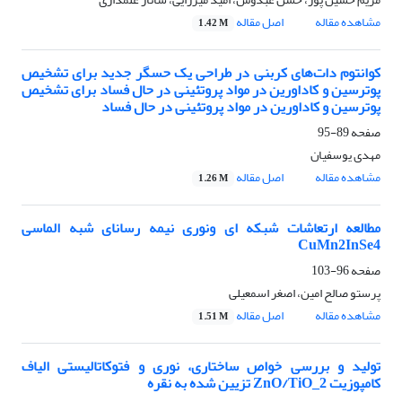
مشاهده مقاله
اصل مقاله
1.42 M
کوانتوم دات‌های کربنی در طراحی یک حسگر جدید برای تشخیص
پوترسین و کاداورین در مواد پروتئینی در حال فساد برای تشخیص
پوترسین و کاداورین در مواد پروتئینی در حال فساد
صفحه
89-95
مهدی یوسفیان
مشاهده مقاله
اصل مقاله
1.26 M
مطالعه ارتعاشات شبکه ای ونوری نیمه رسانای شبه الماسی
CuMn2InSe4
صفحه
96-103
پرستو صالح امین، اصغر اسمعیلی
مشاهده مقاله
اصل مقاله
1.51 M
تولید و بررسی خواص ساختاری، نوری و فتوکاتالیستی الیاف
کامپوزیت ZnO/TiO_2 تزیین شده به نقره