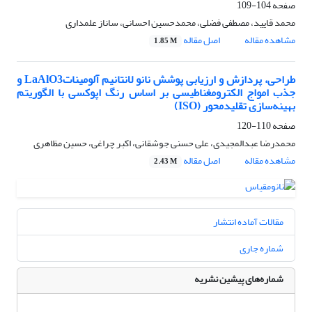
صفحه
104-109
محمد قایید، مصطفی فضلی، محمدحسین احسانی، ساناز علمداری
مشاهده مقاله
اصل مقاله
1.85 M
طراحی، پردازش و ارزیابی پوشش نانو لانتانیم آلومیناتLaAlO3 و
جذب امواج الکترومغناطیسی بر اساس رنگ اپوکسی با الگوریتم
بهینه‌سازی تقلیدمحور (ISO)
صفحه
110-120
محمدرضا عبدالمجیدی، علی حسنی جوشقانی، اکبر چراغی، حسین مظاهری
مشاهده مقاله
اصل مقاله
2.43 M
مقالات آماده انتشار
شماره جاری
شماره‌های پیشین نشریه