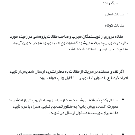
می‌گیرند:
· مقالات اصلی
· مقالات کوتاه
· مقاله مروری از نویسندگان مجرب و صاحب مقالات پژوهشی در زمینة مورد
نظر، در صورتی پذیرفته می‌شود که موضوع جدیدی بوده و در تدوین آن به
منابع در خور توجهی استناد شده باشد.
اگر نقدی مستند بر هر یک از مقالات به دفتر نشریه ارسال شد پس از تایید
افراد ذیصلاح با عنوان "نقدی بر...." قابل چاپ خواهد بود.
مقالاتی که پذیرفته مـی‌شـوند بعـد از مراحـل ویرایش و پیش از انتشار به
صورت "نسخه پیش چاپ" به منظور تـصحیح نهایی، همراه با فرم تأیید
مقاله برای نویسنده مسئول ارسال می‌شوند.
مقالات پذیرفته شده نهایی در سایت www.nanomeghyas.ir قابل