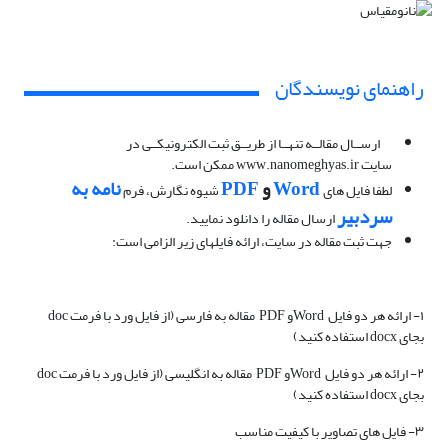
راهنمای نویسندگان
ارســال مقالــه تنهــا از طریــق ثبت الکترونیکــی در
سایت www.nanomeghyas.ir ممکن است.
Word
و
PDF
نامه به
لطفا فایل های
شیوه نگارش، فرم
سردبیر
ارسال مقاله را دانلود نمایید.
جهت ثبت مقاله در سایت، ارائه فایلهای زیر الزامی است:
۱- ارائه هر دو فایل‌ Wordو PDF مقاله به فارسی (از فایل ورد با فرمت doc
بجای docx استفاده کنید)
۲- ارائه هر دو فایل‌ Wordو PDF مقاله به انگلیسی (از فایل ورد با فرمت doc
بجای docx استفاده کنید)
۳- فایل های تصاویر با کیفیت مناسب