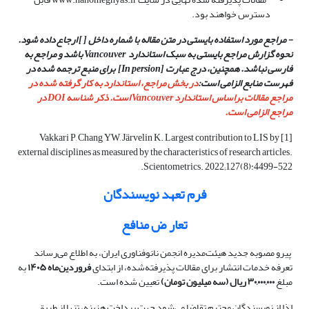
دسترس خواهند بود.
- مراجع مورد استفاده بایستی در متن مقاله با شماره داخل [ ] ارجاع داده شود.
نحوه گزارش مراجع بایستی به
سبک استاندارد
Vancouver
باشد و مراجع به
فارسی نباشد. همچنین، درج عبارت [
In persion
] برای منبع ترجمه شده در
فهرست منابع الزامی است
:
در بخش مراجع، استاندارد به کار گرفته شده در
مراجع مقالات براساس استاندارد Vancouver است. ذکر شناسه DOI در
مراجع الزامی است.
[1] Vakkari P, Chang YW, Järvelin K. Largest contribution to LIS by
external disciplines as measured by the characteristics of research articles.
Scientometrics. 2022;127(8):4499-522.
فرم تعهد نویسندگان
تعار ض منافع
پیرو مصوبه جدید هیئت‌مدیره انجمن نانوفناوری ایران، به اطلاع می‌رساند
تعرفه خدمات انتشار برای مقالات پذیرفته‌شده، از ابتدای
فروردین‌ماه ۱۴۰۵
به
مبلغ
۳۰,۰۰۰,۰۰۰ ریال (سه میلیون تومان)
تعیین شده است.
لذا از نویسندگان محترم تقاضا می‌شود جهت پرداخت هزینه، تنها از طریق