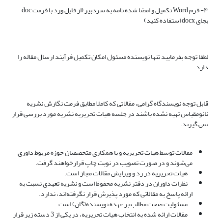
۴- فرم Word تکمیل و امضا شده نامه به سردبیر (از فایل ورد با فرمت doc
بجای docx استفاده کنید)
لطفا توجه بفرمایید تنها نویسنده مسئول امکان تکمیل فرآیند ارسال مقاله را
دارد.
قابل توجه نویسندگاه گرامی، مقالاتی که کاملا مطابق فرمت نگارش نشریه
نانومقیاس تهیه نشده باشند در جلسه هیات تحریریه نشریه مورد بررسی قرار
نمی گیرند.
مقالات توسط هیات تحریریه و با همکاری متخصصان حوزه مربوط داوری
می‌شوند و در صورت تصویب در نوبت چاپ قرارخواهند گرفت.
هیات تحریریه در رد و ویرایش مقالات مجاز است.
نظرات داوران در دفتر نشریه محفوظ است و نشریه تعهدی نسبت به
ارائه پاسخ به مقالاتی که مورد پذیرش قرار نگرفته‌اند، ندارد.
مسئولیت صحت مطالب بر عهده نویسنده(گان) است.
مقالات ارائه شده به انتخاب هیات تحریریه، در یکی از 3 دسته زیر قرار