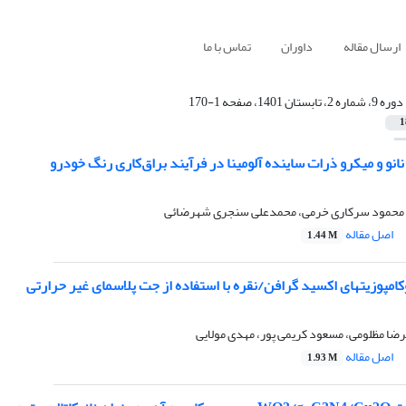
ارسال مقاله
داوران
تماس با ما
دوره 9، شماره 2، تابستان 1401، صفحه 1-170
1
نو و میکرو ذرات ساینده آلومینا در فرآیند براق‌کاری رنگ خودرو
، محمود سرکاری خرمی، محمدعلی سنجری شهرضائی
اصل مقاله
1.44 M
کامپوزیت‏های اکسید گرافن/نقره با استفاده از جت پلاسمای غیر حرارتی
ضا مظلومی، مسعود کریمی پور، مهدی مولایی
اصل مقاله
1.93 M