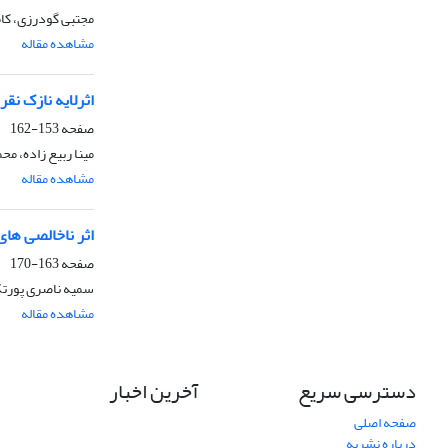
مجتبی گودرزی، کا
مشاهده مقاله
اثرلایه نازک نقره در نانو ساختار SnO2/Ag/SnO2 و استفاده از آن‌ به عن
صفحه
153-162
مینا ربیع زاده، م
مشاهده مقاله
اثر ناخالصی های
صفحه
163-170
سمیه ناصری پورتک
مشاهده مقاله
دسترسی سریع
آخرین اخبار
صفحه اصلی
درباره نشریه