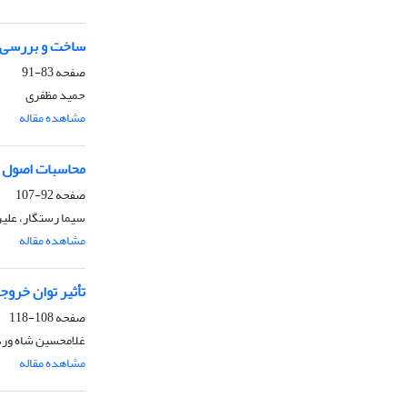
ساخت و بررسی خ
صفحه
83-91
حمید مظفری
مشاهده مقاله
محاسبات اصول اولیه ساخت
صفحه
92-107
سیما رستگار، علیر
مشاهده مقاله
تأثیر توان خروجی التر
صفحه
108-118
غلامحسین شاه ورد
مشاهده مقاله