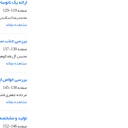
ارائه یک نانوس
صفحه
119-129
محمدرضا اسکندری
مشاهده مقاله
بررسی جذب سطحی
صفحه
130-137
محسن آل طه کوهبن
مشاهده مقاله
بررسی خواص اپتیکی نانو فسفر rO3
صفحه
138-145
مرجانه جعفری فشار
مشاهده مقاله
تولید و مشخصه‌ی
صفحه
146-152