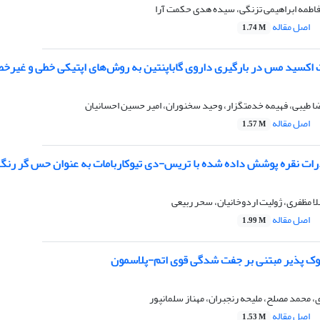
اطمه ابراهیمی تزنگی، سیده هدی حکمت آرا
اصل مقاله
1.74 M
ت اکسید مس در بارگیری داروی گاباپنتین به روش‌های اپتیکی خطی و غیر‌خ
 طیبی، فهیمه خدمتگزار، وحید سخنوران، امیر حسین احسانیان
اصل مقاله
1.57 M
وذرات نقره پوشش داده شده با تریس-دی تیوکاربامات به عنوان حس گر ر
 مظفری، ژولیت اردوخانیان، سحر ربیعی
اصل مقاله
1.99 M
کوک پذیر مبتنی بر جفت شدگی قوی اتم-پلاسمون
محمد مصلح، ملیحه رنجبران، مهناز سلمانپور
اصل مقاله
1.53 M