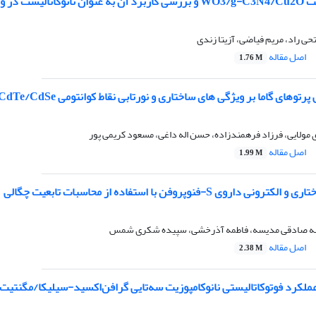
فت فوتوکاتالیستی آب
تحی راد، مریم فیاضی، آزیتا زندی
اصل مقاله
1.76 M
توهای گاما بر ویژگی های ساختاری و نورتابی نقاط کوانتومی CdTe/CdSe
 مولایی، فرزاد فرهمندزاده، حسن اله داغی، مسعود کریمی پور
اصل مقاله
1.99 M
اروی S-فنوپروفن با استفاده از محاسبات تابعیت چگالی
هه صادقی مدیسه، فاطمه آذرخشی، سپیده شکری شمس
اصل مقاله
2.38 M
ملکرد فوتوکاتالیستی نانوکامپوزیت سه‌تایی گرافن‌اکسید-سیلیکا/مگنتی