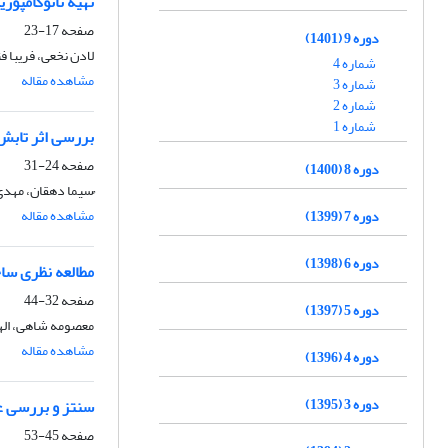
تهیه نانوکامپوزیت WO3/g-C3N4/Cu2O و بررسی کاربرد آن به عنوان نانوکاتالیست در واکنش تکامل هیدروژن به روش شکا
صفحه
17-23
دوره 9 (1401)
لادن نخعی، فریبا ف
شماره 4
مشاهده مقاله
شماره 3
شماره 2
شماره 1
بررسی اثر تابش پر
صفحه
24-31
دوره 8 (1400)
ُسیما دهقان، مهدی
مشاهده مقاله
دوره 7 (1399)
دوره 6 (1398)
مطالعه نظری ساختاری و الکترونی د
صفحه
32-44
دوره 5 (1397)
معصومه شاهی، ال
مشاهده مقاله
دوره 4 (1396)
دوره 3 (1395)
سنتز و بررسی ع
صفحه
45-53