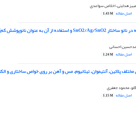
مبیز هدایتی، اخلاص سواعدی
اصل مقاله
1.43 M
وان نانوپوشش‌‌ کم‌گسیل برروی شیشه‌های ساختمانی با هدف ذخیره-سازی انرژی
حمدحسین احسانی
اصل مقاله
1.24 M
 مختلف پلاتین، آنتیموان، تیتانیوم، مس و آهن بر روی خواص ساختاری و الکتر
لو، محمود جعفری
اصل مقاله
1.15 M