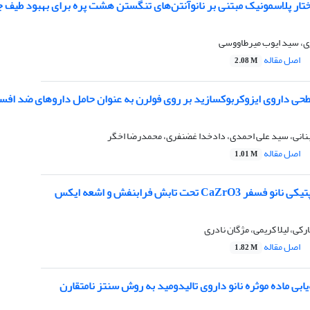
اختار پلاسمونیک مبتنی بر نانوآنتن‌های تنگستن هشت پره برای بهبود ط
، سید ایوب میرطاووسی
اصل مقاله
2.08 M
 داروی ایزوکربوکسازید بر روی فولرن به عنوان حامل داروهای ضد اف
انی، سید علی احمدی، دادخدا غضنفری، محمدرضا اخگر
اصل مقاله
1.01 M
CaZ تحت تابش فرابنفش و اشعه ایکس
کی، لیلا کریمی، مژگان نادری
اصل مقاله
1.82 M
ابی ماده موثره نانو داروی تالیدومید به روش سنتز نامتقارن