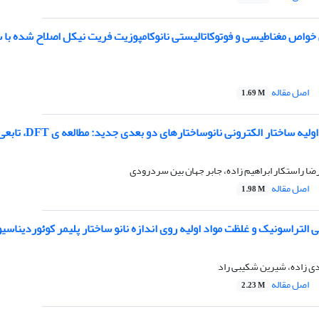
واص مغناطیسی و فوتوکاتالیستی نانوکامپوزیت فریت نیکل اصلاح شده با 
اصل مقاله
1.69 M
ار الکترونی نانوساختارهای دو بعدی جدید: مطالعه ی DFT، تابعی GGA-PBE و تابعی هیبریدی HSE06
ضا راستکار ابراهیم زاده، جابر جهان بین سردرودی
اصل مقاله
1.98 M
اسونیک و غلظت مواد اولیه روی اندازه نانو ساختار پلیمر کوئوردیناسیون کبالت(II) با پل ترفتالات و بررسی
ی زاده، شیرین شکیبی راد
اصل مقاله
2.23 M