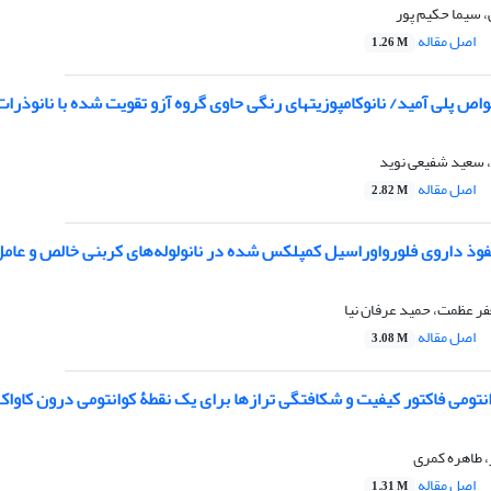
، سیما حکیم پور
اصل مقاله
1.26 M
اص پلی آمید/ نانوکامپوزیتهای رنگی حاوی گروه آزو تقویت شده با نانوذر
 سعید شفیعی نوید
اصل مقاله
2.82 M
وی فلورواوراسیل کمپلکس شده در نانولوله‌های کربنی خالص و عامل دار از مدل غشایی POPE با استفاده از
 عظمت، حمید عرفان نیا
اصل مقاله
3.08 M
تومی فاکتور کیفیت و شکافتگی ترازها برای یک نقطۀ کوانتومی درون کاواک
 طاهره کمری
اصل مقاله
1.31 M