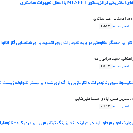
رانزیستور MESFET با اعمال تغییرات ساختاری
هرا دهقانی، علی شاکری
اصل مقاله
1.32 M
رایی حسگر مقاومتی بر پایه نانوذرات روی اکسید برای شناسایی گاز اتانو
افضلی، حمید هراتی زاده
اصل مقاله
1.81 M
نکپسولاسیون نانوذرات داکاربازین بارگذاری شده بر بستر نانولوله زیست ت
، نسرین مسن آبادی، مهسا علیرضایی
اصل مقاله
2.77 M
رولیت آمونیم فلوراید در فرایند آندایزینگ تیتانیم بر زبری میکرو- نانوم