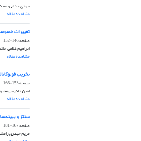
مهدی خدایی، سید
مشاهده مقاله
تغییرات خصوصیا
صفحه
146-152
ابراهیم غلامی حاتم،
مشاهده مقاله
تخریب فوتوکاتالیست
صفحه
153-166
امین دادرس محبوب
مشاهده مقاله
سنتز و بهینه‌سازی عملکرد جوهرنانوذرات Cu2ZnSnS4 
صفحه
167-181
مریم حیدری رامشه،