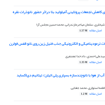
ی کاهش تجمعات پروتئینی آمیلوئید بتا دراثر حضور نانوذرات نقره
 شیخلری، سلمان مهاجرمازندرانی، محمدحسین مجلس آرا
اصل مقاله
1.57 M
ترمودینامیکی و الکترونیکی جذب فنیل زین روی نانو قفس فولرن
 سیدعلی احمدی، دادخدا غضنفری
اصل مقاله
1.35 M
 از هوا با نانوچندسازه بسپاری پلی اتیلن/ تیتانیم دی‌اکساید
طمه استواری، محمد جغتایی
اصل مقاله
1.2 M