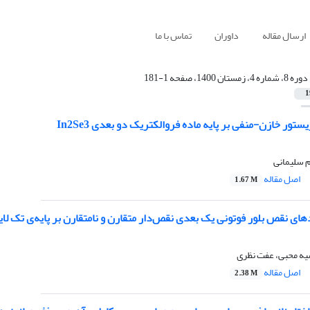
ارسال مقاله
داوران
تماس با ما
دوره 8، شماره 4، زمستان 1400، صفحه 1-181
1
یستور خازن-منفی بر پایه ماده فروالکتریک دو بعدی In2Se3
م سلیمانی
اصل مقاله
1.67 M
ی نقص بلور فوتونی یک بعدی نقص‌دار متقارن و نامتقارن بر پایه‌ی تک لایه ی 
یه محبی، عفت نظری
اصل مقاله
2.38 M