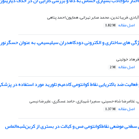
اختار نانو‌جاذب بسپاری حساس به دما و بررسی کارایی آن در حذف دیازینون
بادی، فریبا تدین، محمد صابر تهرانی، همایون احمد پناهی
اصل مقاله
1.82 M
گی های ساختاری و الکترونی دودکاهدران سیلیسیمی، به عنوان حسگرنوری 
فرهاد خوئینی
اصل مقاله
2 M
عالیت ضد باکتریایی نقاط کوانتومی کادمیم تلورید مورد استفاده در پزشک
 غلامرضا شاه حسینی، سمیرا شهبازی، حامد عسگری، علیرضا نیسی
اصل مقاله
1.37 M
‌سطحی ‌موضعی نقاط‌کوانتومی مس و کبالت در بستری از کربن‌شبه‌الماس