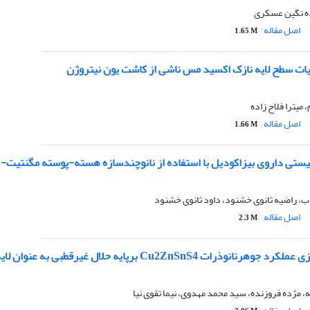
ه نگین عسکری
اصل مقاله
1.65 M
ت سطح لایه نازک اکسید مس ناشی از کاشت یون نیتروژن
 میترا فلاح زاده
اصل مقاله
1.66 M
ی داروی بیزاکودیل با استفاده از نانوچندسازه هسته-پوسته مگنتیت- مس(II) اکسید در محلول‌ه
، راضیه ثانوی خشنود، داود ثانوی خشنود
اصل مقاله
2.3 M
برپایه حلال غیرقطبی به عنوان لایه انتقال‌دهنده حفره در سلول‌های خورشیدی پروسکایتی
 مژده فروزنده، سید محمد مهدوی، نیما تقوی نیا