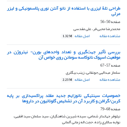
طراحی تلۀ لیزری با استفاده از نانو آنتن نوری پلاسمونیکی و لیزر
مرئی
صفحه
50-56
محمدرضا محبی فر، علی مقدسی
مشاهده مقاله
اصل مقاله
1.32 M
بررسی تأثیر جهت‌گیری و تعداد واحدهای بورن- نیتروژن در
موقعیت اسپوک نانوکاسه سومانن روی خواص آن
صفحه
57-67
سلماز عبدالهی جونقانی، زینب بیگلری
مشاهده مقاله
اصل مقاله
2.23 M
خصوصیات سینتیکی نانوزایم جدید مقلد پراکسیدازی بر پایه
کربن/گرافن و کاربرد آن در تشخیص گلوتاتیون در داروها
صفحه
68-79
نیلوفر جهاندار شمامی، سیده شیرین شاهنگیان، سید سلمان سید افقهی،
نوابه سالاری زاده، حجت اله زمانی آلمانی