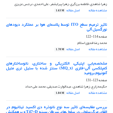
زهرا شاهدی، فاطمه برزگری، زهرا پیرایشفر، علی احمدی، نرجس عزیزی
مشاهده مقاله
اصل مقاله
1.63 M
تاثیر ترمیم سطح ITO توسط پلاسمای هوا بر عملکرد دیودهای
نورگسیل آلی
صفحه
114-122
محمد رضا فدوی اسلام
مشاهده مقاله
اصل مقاله
1.78 M
مشخصه‌یابی اپتیکی، الکتریکی و ساختاری، نانوساختارهای
کمپلکسی آلی-فلزی (MQ_x) سنتز شده با ستیل تری متیل
آمونیوم برومید
صفحه
123-131
حکیمه زارع، زهرا شاهدی، عبدالوارث صدیقی، محمد علی حداد
مشاهده مقاله
اصل مقاله
1.84 M
بررسی مقایسه‌ای تاثیر سه نوع نانوذره دی اکسید تیتانیوم در
القای مرگ سلولی در سلول‌های سرطان سینه T47-D و برهمکنش