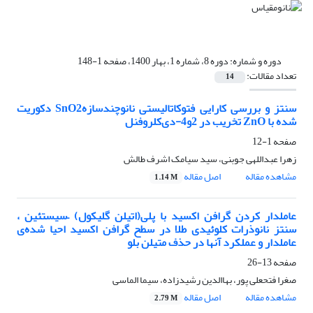
دوره و شماره:
دوره 8، شماره 1، بهار 1400، صفحه 1-148
تعداد مقالات:
14
سنتز و بررسی کارایی فتوکاتالیستی نانوچندسازهSnO2 دکوریت
شده با ZnO تخریب در 2و4-دی‌کلروفنل
صفحه
1-12
زهرا عبداللهی جوبنی، سید سیامک اشرف طالش
مشاهده مقاله
اصل مقاله
1.14 M
عاملدار کردن گرافن اکسید با پلی(‌اتیلن گلیکول) –سیستئین ،
سنتز نانوذرات کلوئیدی طلا در سطح گرافن اکسید احیا شده‌ی
عاملدار و عملکرد آنها در حذف متیلن بلو
صفحه
13-26
صغرا فتحعلی پور، بهاالدین رشیدزاده، سیما الماسی
مشاهده مقاله
اصل مقاله
2.79 M