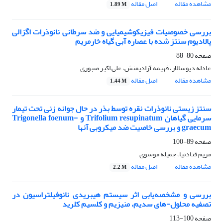
مشاهده مقاله
اصل مقاله
1.89 M
بررسی خصوصیات فیزیکوشیمیایی و ضد سرطانی نانوذرات اگزالی
پالادیوم سنتز شده با عصاره آبی گیاه خارمریم
صفحه
80-88
عادله دیوسالار، فهیمه آزادیمنش، علی اکبر صبوری
مشاهده مقاله
اصل مقاله
1.44 M
سنتز زیستی نانوذرات نقره توسط بذر در حال جوانه زنی تحت تیمار
سرمایی گیاهان Trifolium resupinatum و Trigonella foenum-
graecum و بررسی خاصیت ضد میکروبی آنها
صفحه
89-100
مریم قنادنیا، جمیله موسوی
مشاهده مقاله
اصل مقاله
2.2 M
بررسی و مشخصه‌یابی اثر سیستم هیبریدی نانوفیلتراسیون در
تصفیه محلول-های سدیم، منیزیم و کلسیم کلرید
صفحه
100-113