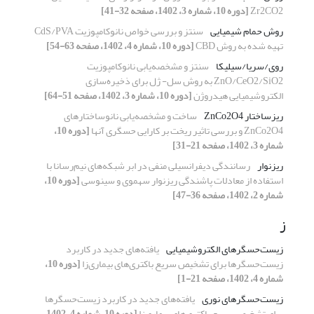
Zr2CO2
[دوره 10، شماره 3، 1402، صفحه 32-41]
روش حمام شیمیایی
سنتز و بررسی خواص نانوکامپوزیت CdS/PVA
تهیه شده به روش CBD
[دوره 10، شماره 4، 1402، صفحه 63-54]
روی/سریا/سیلیکا
سنتز و مشخصه‌یابی نانوکامپوزیت
ZnO/CeO2/SiO2 به روش‌ سل- ژل برای ذخیره‌سازی
الکتروشیمیایی هیدروژن
[دوره 10، شماره 3، 1402، صفحه 51-64]
ریزساختار ZnCo2O4
ساخت و مشخصه‌یابی نانوساختارهای
ZnCo2O4 و بررسی تاثیر ریخت بر کارایی حسگری آنها
[دوره 10،
شماره 3، 1402، صفحه 21-31]
ریزنوار
رسانندگی دیفرانسیلی منفی در ابر شبکه‌های نیم‌رسانا با
استفاده از معادلات پاشندگی ریزنوار سهموی و سینوسی
[دوره 10،
شماره 2، 1402، صفحه 36-47]
ز
زیست‌حسگرهای الکتروشیمیایی
یافته‌های جدید در کاربرد
زیست‌حسگرها برای تشخیص سریع باکتری‌های بیماری‌زا
[دوره 10،
شماره 4، 1402، صفحه 21-1]
زیست‌حسگرهای نوری
یافته‌های جدید در کاربرد زیست‌حسگرها
برای تشخیص سریع باکتری‌های بیماری‌زا
[دوره 10، شماره 4، 1402،