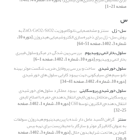
صفحه 21-1]
س
سل- ژل
سنتز و مشخصه‌یابی نانوکامپوزیت ZnO/CeO2/SiO2 به
روش‌ سل- ژل برای ذخیره‌سازی الکتروشیمیایی هیدروژن
[دوره 10،
شماره 3، 1402، صفحه 51-64]
سلول بخار اتمی روبیدیوم
بررسی پهن شدگی در میکروسلول فیبری
بخار اتمی روبیدیوم
[دوره 10، شماره 1، 1402، صفحه 1-6]
سلول خورشیدی
ساخت و بررسی پروفایل ضریب شکست موثر بهینه
نانو سیم های سیلیکونی جهت بهبود کارایی سلول های خورشیدی
[دوره 10، شماره 4، 1402، صفحه 41-34]
سلول خورشیدی پروسکایتی
بهبود عملکرد سلول‌های خورشیدی
پروسکایتی متخلخل بدون لایه‌ی انتقال‌دهنده‌ی حفره با اصلاح لایه‌ی
انتقال‌دهنده‌ی الکترون توسط C60
[دوره 10، شماره 1، 1402، صفحه
25-32]
سنتز
گرافن اکسید عامل دار شده با پیریمیدینیوم هیدروژن سولفات
به عنوان کاتالیزگر موثر و سازگار با محیط زیست برای تهیه بیس
کومارین ها تحت شرایط بدون حلال
[دوره 10، شماره 3، 1402، صفحه
9-20]