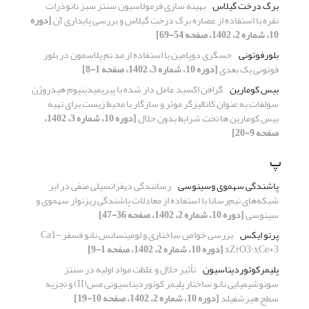
برگ درخت گیلاس
بهینه سازی فرمولاسیون سنتز سبز نانوذرات
نقره با استفاده از عصاره برگ درخت گیلاس و بررسی پایداری آن
[دوره
10، شماره 2، 1402، صفحه 54-69]
بلورفوتونی
حسگری دوپامین با استفاده از مد تم پلاسمون در بلور
فوتونی یک بعدی
[دوره 10، شماره 3، 1402، صفحه 1-8]
بیس کومارین
گرافن اکسید عامل دار شده با پیریمیدینیوم هیدروژن
سولفات به عنوان کاتالیزگر موثر و سازگار با محیط زیست برای تهیه
بیس کومارین ها تحت شرایط بدون حلال
[دوره 10، شماره 3، 1402،
صفحه 9-20]
پ
پاشندگی سهموی وسینوسی
رسانندگی دیفرانسیلی منفی در ابر
شبکه‌های نیم‌رسانا با استفاده از معادلات پاشندگی ریزنوار سهموی و
سینوسی
[دوره 10، شماره 2، 1402، صفحه 36-47]
پرتو ایکس
بررسی خواص ساختاری و لومینسانس نانو فسفر Ca1-
xZrO3:xCe+3
[دوره 10، شماره 2، 1402، صفحه 1-9]
پلیمرکوئوردیناسیون
تأثیر حلال و غلظت مواد اولیه در سنتز
سونوشیمیایی نانو ساختار پلیمر کوئوردیناسیونی مس(II) و تجزیه
سطح هیرشفیلد
[دوره 10، شماره 2، 1402، صفحه 10-19]