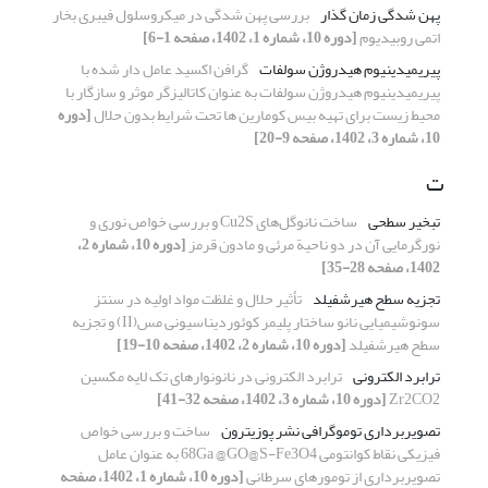
پهن شدگی زمان گذار
بررسی پهن شدگی در میکروسلول فیبری بخار
اتمی روبیدیوم
[دوره 10، شماره 1، 1402، صفحه 1-6]
پیریمیدینیوم هیدروژن سولفات
گرافن اکسید عامل دار شده با
پیریمیدینیوم هیدروژن سولفات به عنوان کاتالیزگر موثر و سازگار با
محیط زیست برای تهیه بیس کومارین ها تحت شرایط بدون حلال
[دوره
10، شماره 3، 1402، صفحه 9-20]
ت
تبخیر سطحی
ساخت نانوگل‌های Cu2S و بررسی خواص نوری و
نورگرمایی آن در دو ناحیة مرئی و مادون قرمز
[دوره 10، شماره 2،
1402، صفحه 28-35]
تجزیه سطح هیرشفیلد
تأثیر حلال و غلظت مواد اولیه در سنتز
سونوشیمیایی نانو ساختار پلیمر کوئوردیناسیونی مس(II) و تجزیه
سطح هیرشفیلد
[دوره 10، شماره 2، 1402، صفحه 10-19]
ترابرد الکترونی
ترابرد الکترونی در نانونوارهای تک لایه مکسین
Zr2CO2
[دوره 10، شماره 3، 1402، صفحه 32-41]
تصویربرداری توموگرافی نشر پوزیترون
ساخت و بررسی خواص
فیزیکی نقاط کوانتومی 68Ga @GO@S-Fe3O4 به عنوان عامل
تصویربرداری از تومورهای سرطانی
[دوره 10، شماره 1، 1402، صفحه