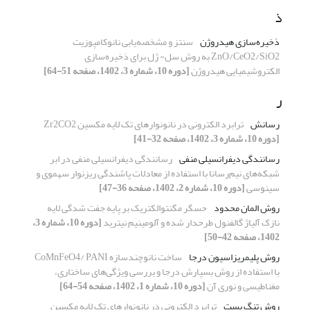
ذ
ذخیره‌سازی هیدروژن
سنتز و مشخصه‌یابی نانوکامپوزیت
ZnO/CeO2/SiO2 به روش‌ سل- ژل برای ذخیره‌سازی
الکتروشیمیایی هیدروژن
[دوره 10، شماره 3، 1402، صفحه 51-64]
ر
رسانش
ترابرد الکترونی در نانونوارهای تک لایه مکسین Zr2CO2
[دوره 10، شماره 3، 1402، صفحه 32-41]
رسانندگی دیفرانسیلی منفی
رسانندگی دیفرانسیلی منفی در ابر
شبکه‌های نیم‌رسانا با استفاده از معادلات پاشندگی ریزنوار سهموی و
سینوسی
[دوره 10، شماره 2، 1402، صفحه 36-47]
روش المان محدود
حسگر مگنتوالکتریک بر پایه جفت شدگی لایه
نازک آلیاژ گالفنول طرحدار شده و آلومینیم نیترید
[دوره 10، شماره 3،
1402، صفحه 42-50]
روش پلیمریزاسیون درجا
ساخت نانوچندسازه CoMnFeO4/ PANI
با استفاده از روش بسپارش درجا و بررسی ویژگی‌های ساختاری،
مغناطیسی و نوری آن
[دوره 10، شماره 1، 1402، صفحه 54-64]
روش تنگ بست
ترابرد الکترونی در نانونوارهای تک لایه مکسین