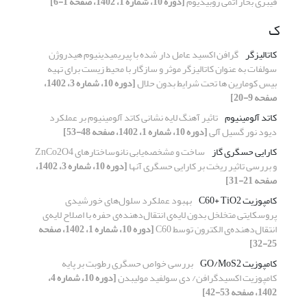
فیبری بخار اتمی روبیدیوم
[دوره 10، شماره 1، 1402، صفحه 1-6]
ک
کاتالیزگر
گرافن اکسید عامل دار شده با پیریمیدینیوم هیدروژن
سولفات به عنوان کاتالیزگر موثر و سازگار با محیط زیست برای تهیه
بیس کومارین ها تحت شرایط بدون حلال
[دوره 10، شماره 3، 1402،
صفحه 9-20]
کاتد آلومینیوم
تاثیر آهنگ لایه نشانی کاتد آلومینیوم بر عملکرد
دیود نور گسیل آلی
[دوره 10، شماره 1، 1402، صفحه 48-53]
کارایی حسگری گاز
ساخت و مشخصه‌یابی نانوساختارهای ZnCo2O4
و بررسی تاثیر ریخت بر کارایی حسگری آنها
[دوره 10، شماره 3، 1402،
صفحه 21-31]
کامپوزیت C60+ TiO2
بهبود عملکرد سلول‌های خورشیدی
پروسکایتی متخلخل بدون لایه‌ی انتقال‌دهنده‌ی حفره با اصلاح لایه‌ی
انتقال‌دهنده‌ی الکترون توسط C60
[دوره 10، شماره 1، 1402، صفحه
25-32]
کامپوزیت GO/MoS2
بررسی خواص حسگری رطوبت بر پایه
کامپوزیت اکسیدگرافن/ دی سولفید مولیبدن
[دوره 10، شماره 4،
1402، صفحه 53-42]