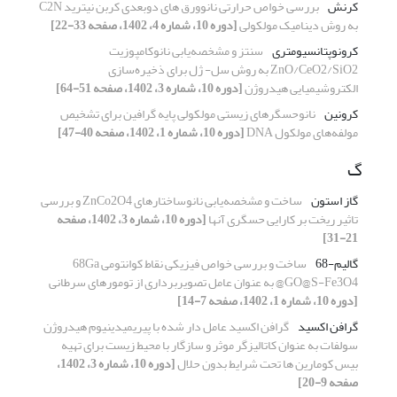
کرنش
بررسی خواص حرارتی نانوورق های دوبعدی کربن نیترید C2N
به روش دینامیک مولکولی
[دوره 10، شماره 4، 1402، صفحه 33-22]
کرونوپتانسیومتری
سنتز و مشخصه‌یابی نانوکامپوزیت
ZnO/CeO2/SiO2 به روش‌ سل- ژل برای ذخیره‌سازی
الکتروشیمیایی هیدروژن
[دوره 10، شماره 3، 1402، صفحه 51-64]
کرونین
نانوحسگرهای زیستی مولکولی پایه گرافین برای تشخیص
مولفه‌های مولکول DNA
[دوره 10، شماره 1، 1402، صفحه 40-47]
گ
گاز استون
ساخت و مشخصه‌یابی نانوساختارهای ZnCo2O4 و بررسی
تاثیر ریخت بر کارایی حسگری آنها
[دوره 10، شماره 3، 1402، صفحه
21-31]
گالیم-68
ساخت و بررسی خواص فیزیکی نقاط کوانتومی 68Ga
@GO@S-Fe3O4 به عنوان عامل تصویربرداری از تومورهای سرطانی
[دوره 10، شماره 1، 1402، صفحه 7-14]
گرافن اکسید
گرافن اکسید عامل دار شده با پیریمیدینیوم هیدروژن
سولفات به عنوان کاتالیزگر موثر و سازگار با محیط زیست برای تهیه
بیس کومارین ها تحت شرایط بدون حلال
[دوره 10، شماره 3، 1402،
صفحه 9-20]