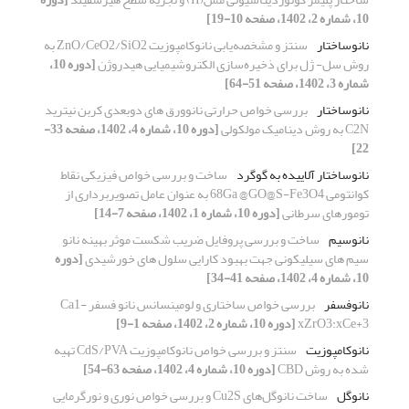
10، شماره 2، 1402، صفحه 10-19]
نانوساختار
سنتز و مشخصه‌یابی نانوکامپوزیت ZnO/CeO2/SiO2 به
روش‌ سل- ژل برای ذخیره‌سازی الکتروشیمیایی هیدروژن
[دوره 10،
شماره 3، 1402، صفحه 51-64]
نانوساختار
بررسی خواص حرارتی نانوورق های دوبعدی کربن نیترید
C2N به روش دینامیک مولکولی
[دوره 10، شماره 4، 1402، صفحه 33-
22]
نانوساختار آلاییده به گوگرد
ساخت و بررسی خواص فیزیکی نقاط
کوانتومی 68Ga @GO@S-Fe3O4 به عنوان عامل تصویربرداری از
تومورهای سرطانی
[دوره 10، شماره 1، 1402، صفحه 7-14]
نانوسیم
ساخت و بررسی پروفایل ضریب شکست موثر بهینه نانو
سیم های سیلیکونی جهت بهبود کارایی سلول های خورشیدی
[دوره
10، شماره 4، 1402، صفحه 41-34]
نانوفسفر
بررسی خواص ساختاری و لومینسانس نانو فسفر Ca1-
xZrO3:xCe+3
[دوره 10، شماره 2، 1402، صفحه 1-9]
نانوکامپوزیت
سنتز و بررسی خواص نانوکامپوزیت CdS/PVA تهیه
شده به روش CBD
[دوره 10، شماره 4، 1402، صفحه 63-54]
نانوگل
ساخت نانوگل‌های Cu2S و بررسی خواص نوری و نورگرمایی