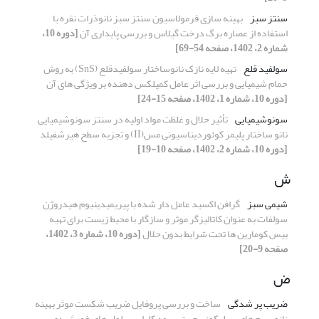
سنتز سبز
بهینه سازی فرمولاسیون سنتز سبز نانوذرات نقره با
استفاده از عصاره برگ درخت گیلاس و بررسی پایداری آن
[دوره 10،
شماره 2، 1402، صفحه 54-69]
سولفید قلع
تهیه لایه نازک نانوساختار سولفیدقلع (SnS) به روش
حمام شیمیایی و بررسی اثر عامل کمپلکس دهنده بر ویژگی های آن
[دوره 10، شماره 1، 1402، صفحه 15-24]
سونوشیمیایی
تأثیر حلال و غلظت مواد اولیه در سنتز سونوشیمیایی
نانو ساختار پلیمر کوئوردیناسیونی مس(II) و تجزیه سطح هیرشفیلد
[دوره 10، شماره 2، 1402، صفحه 10-19]
ش
شیمی سبز
گرافن اکسید عامل دار شده با پیریمیدینیوم هیدروژن
سولفات به عنوان کاتالیزگر موثر و سازگار با محیط زیست برای تهیه
بیس کومارین ها تحت شرایط بدون حلال
[دوره 10، شماره 3، 1402،
صفحه 9-20]
ض
ضریب پر شدگی
ساخت و بررسی پروفایل ضریب شکست موثر بهینه
نانو سیم های سیلیکونی جهت بهبود کارایی سلول های خورشیدی