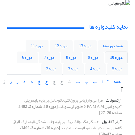
نمایه کلیدواژه ها
همه دوره ها
دوره 13
دوره 12
دوره 11
دوره 10
دوره 9
دوره 8
دوره 7
دوره 6
دوره 5
دوره 4
دوره 3
دوره 2
همه
آ
ا
ب
پ
ت
ث
ج
چ
ح
خ
د
ذ
ر
ز
ژ
آ
آرتسونات
طراحی و ارزیابی برون تنی نانوحامل بر پایه پلیمر پلی
آمیدوآمین PA M A M)) حاوی آرتسونات
[دوره 10، شماره 2، 1402،
صفحه 20-27]
آلیاژ گالفنول
حسگر مگنتوالکتریک بر پایه جفت شدگی لایه نازک آلیاژ
گالفنول طرحدار شده و آلومینیم نیترید
[دوره 10، شماره 3، 1402،
صفحه 42-50]