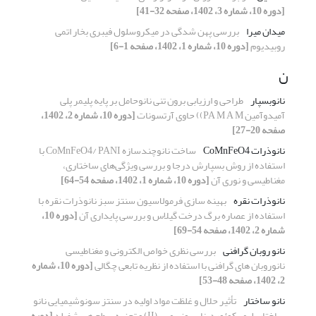
[دوره 10، شماره 3، 1402، صفحه 32-41]
میدان میرا
بررسی پهن شدگی در میکروسلول فیبری بخار اتمی
روبیدیوم
[دوره 10، شماره 1، 1402، صفحه 1-6]
ن
نانوبسپار
طراحی و ارزیابی برون تنی نانوحامل بر پایه پلیمر پلی
آمیدوآمین PA M A M)) حاوی آرتسونات
[دوره 10، شماره 2، 1402،
صفحه 20-27]
نانوذرات CoMnFeO4
ساخت نانوچندسازه CoMnFeO4/ PANI با
استفاده از روش بسپارش درجا و بررسی ویژگی‌های ساختاری،
مغناطیسی و نوری آن
[دوره 10، شماره 1، 1402، صفحه 54-64]
نانوذرات نقره
بهینه سازی فرمولاسیون سنتز سبز نانوذرات نقره با
استفاده از عصاره برگ درخت گیلاس و بررسی پایداری آن
[دوره 10،
شماره 2، 1402، صفحه 54-69]
نانو روبان گرافنی
بررسی نظری خواص الکترونی و مغناطیسی
نانوروبان های گرافنی با استفاده از نظریه تابعی چگالی
[دوره 10، شماره
2، 1402، صفحه 48-53]
نانو ساختار
تأثیر حلال و غلظت مواد اولیه در سنتز سونوشیمیایی نانو
ساختار پلیمر کوئوردیناسیونی مس(II) و تجزیه سطح هیرشفیلد
[دوره