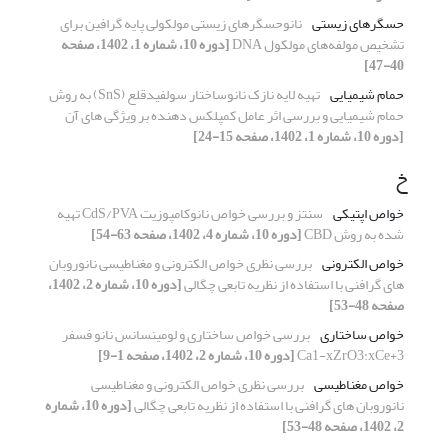
حسگرهای زیستی
نانوحسگرهای زیستی مولکولی پایه گرافین برای
تشخیص مولفه‌های مولکول DNA
[دوره 10، شماره 1، 1402، صفحه
40-47]
حمام شیمیایی
تهیه لایه نازک نانوساختار سولفیدقلع (SnS) به روش
حمام شیمیایی و بررسی اثر عامل کمپلکس دهنده بر ویژگی های آن
[دوره 10، شماره 1، 1402، صفحه 15-24]
خ
خواص اپتیکی
سنتز و بررسی خواص نانوکامپوزیت CdS/PVA تهیه
شده به روش CBD
[دوره 10، شماره 4، 1402، صفحه 63-54]
خواص الکترونی
بررسی نظری خواص الکترونی و مغناطیسی نانوروبان
های گرافنی با استفاده از نظریه تابعی چگالی
[دوره 10، شماره 2، 1402،
صفحه 48-53]
خواص ساختاری
بررسی خواص ساختاری و لومینسانس نانو فسفر
Ca1-xZrO3:xCe+3
[دوره 10، شماره 2، 1402، صفحه 1-9]
خواص مغناطیسی
بررسی نظری خواص الکترونی و مغناطیسی
نانوروبان های گرافنی با استفاده از نظریه تابعی چگالی
[دوره 10، شماره
2، 1402، صفحه 48-53]