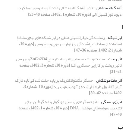
آهنگ لایه نشانی
تاثیر آهنگ لایه نشانی کاتد آلومینیوم بر عملکرد
دیود نور گسیل آلی
[دوره 10، شماره 1، 1402، صفحه 48-53]
ا
ابرشبکه
رسانندگی دیفرانسیلی منفی در ابر شبکه‌های نیم‌رسانا با
استفاده از معادلات پاشندگی ریزنوار سهموی و سینوسی
[دوره 10،
شماره 2، 1402، صفحه 36-47]
اثر ریخت
ساخت و مشخصه‌یابی نانوساختارهای ZnCo2O4 و بررسی
تاثیر ریخت بر کارایی حسگری آنها
[دوره 10، شماره 3، 1402، صفحه
21-31]
اثر مغناطوتنگش
حسگر مگنتوالکتریک بر پایه جفت شدگی لایه نازک
آلیاژ گالفنول طرحدار شده و آلومینیم نیترید
[دوره 10، شماره 3،
1402، صفحه 42-50]
انرژی بستگی
نانوحسگرهای زیستی مولکولی پایه گرافین برای
تشخیص مولفه‌های مولکول DNA
[دوره 10، شماره 1، 1402، صفحه
40-47]
ب