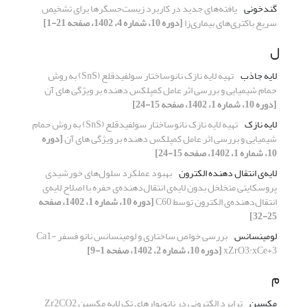
گندخونی
یافته‌های جدید در کاربرد زیست‌حسگرها برای تشخیص
سریع باکتری‌های بیماری‌زا
[دوره 10، شماره 4، 1402، صفحه 21-1]
ل
لایه جاذب
تهیه لایه نازک نانوساختار سولفیدقلع (SnS) به روش
حمام شیمیایی و بررسی اثر عامل کمپلکس دهنده بر ویژگی های آن
[دوره 10، شماره 1، 1402، صفحه 15-24]
لایه نازک
تهیه لایه نازک نانوساختار سولفیدقلع (SnS) به روش حمام
شیمیایی و بررسی اثر عامل کمپلکس دهنده بر ویژگی های آن
[دوره
10، شماره 1، 1402، صفحه 15-24]
لایه‌ی انتقال دهنده الکترون
بهبود عملکرد سلول‌های خورشیدی
پروسکایتی متخلخل بدون لایه‌ی انتقال‌دهنده‌ی حفره با اصلاح لایه‌ی
انتقال‌دهنده‌ی الکترون توسط C60
[دوره 10، شماره 1، 1402، صفحه
25-32]
لومینسانس
بررسی خواص ساختاری و لومینسانس نانو فسفر Ca1-
xZrO3:xCe+3
[دوره 10، شماره 2، 1402، صفحه 1-9]
م
مکسین
ترابرد الکترونی در نانونوارهای تک لایه مکسین Zr2CO2