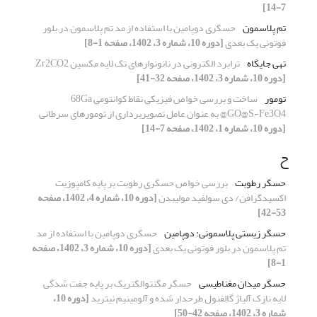
7-14]
تم پلاسمون
حسگری دوپامین با استفاده از مد تم پلاسمون در بلور
فوتونی یک بعدی
[دوره 10، شماره 3، 1402، صفحه 1-8]
تهی جایگاه
ترابرد الکترونی در نانونوارهای تک لایه مکسین Zr2CO2
[دوره 10، شماره 3، 1402، صفحه 32-41]
تومور
ساخت و بررسی خواص فیزیکی نقاط کوانتومی 68Ga
@GO@S-Fe3O4 به عنوان عامل تصویربرداری از تومورهای سرطانی
[دوره 10، شماره 1، 1402، صفحه 7-14]
ح
حسگر رطوبت
بررسی خواص حسگری رطوبت بر پایه کامپوزیت
اکسیدگرافن/ دی سولفید مولیبدن
[دوره 10، شماره 4، 1402، صفحه
53-42]
حسگر زیستی پلاسمونی: دوپامین
حسگری دوپامین با استفاده از مد
تم پلاسمون در بلور فوتونی یک بعدی
[دوره 10، شماره 3، 1402، صفحه
1-8]
حسگر میدان مغناطیسی
حسگر مگنتوالکتریک بر پایه جفت شدگی
لایه نازک آلیاژ گالفنول طرحدار شده و آلومینیم نیترید
[دوره 10،
شماره 3، 1402، صفحه 42-50]