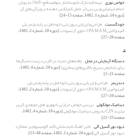
خواص نوری
تهیه لایه نازک نانوساختار سولفیدقلع (SnS) به روش
حمام شیمیایی و بررسی اثر عامل کمپلکس دهنده بر ویژگی های آن
[دوره 10، شماره 1، 1402، صفحه 15-24]
خودگسست
طراحی و ارزیابی برون تنی نانوحامل بر پایه پلیمر پلی
آمیدوآمین PA M A M)) حاوی آرتسونات
[دوره 10، شماره 2، 1402،
صفحه 20-27]
د
دستگاه آزمایش در محل
یافته‌های جدید در کاربرد زیست‌حسگرها
برای تشخیص سریع باکتری‌های بیماری‌زا
[دوره 10، شماره 4، 1402،
صفحه 21-1]
دندریمر
طراحی و ارزیابی برون تنی نانوحامل بر پایه پلیمر پلی
آمیدوآمین PA M A M)) حاوی آرتسونات
[دوره 10، شماره 2، 1402،
صفحه 20-27]
دینامیک مولکولی
بررسی خواص حرارتی نانوورق های دوبعدی کربن
نیترید C2N به روش دینامیک مولکولی
[دوره 10، شماره 4، 1402،
صفحه 33-22]
دیود نور گسیل آلی
تاثیر آهنگ لایه نشانی کاتد آلومینیوم بر عملکرد
دیود نور گسیل آلی
[دوره 10، شماره 1، 1402، صفحه 48-53]