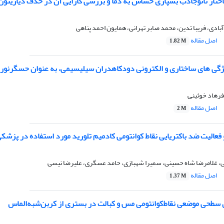
اختار نانو‌جاذب بسپاری حساس به دما و بررسی کارایی آن در حذف دیازینون
بادی، فریبا تدین، محمد صابر تهرانی، همایون احمد پناهی
اصل مقاله
1.82 M
گی های ساختاری و الکترونی دودکاهدران سیلیسیمی، به عنوان حسگرنوری 
فرهاد خوئینی
اصل مقاله
2 M
عالیت ضد باکتریایی نقاط کوانتومی کادمیم تلورید مورد استفاده در پزشک
 غلامرضا شاه حسینی، سمیرا شهبازی، حامد عسگری، علیرضا نیسی
اصل مقاله
1.37 M
‌سطحی ‌موضعی نقاط‌کوانتومی مس و کبالت در بستری از کربن‌شبه‌الماس