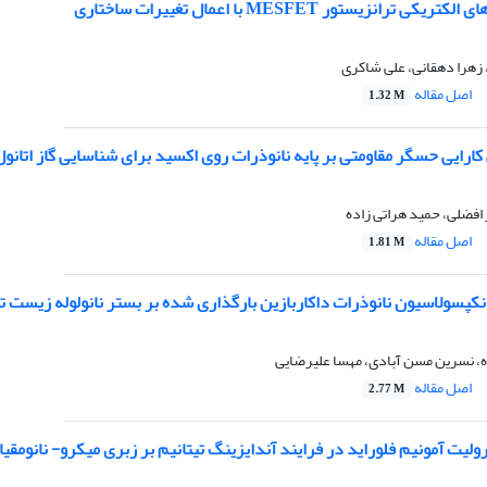
رانزیستور MESFET با اعمال تغییرات ساختاری
هرا دهقانی، علی شاکری
اصل مقاله
1.32 M
رایی حسگر مقاومتی بر پایه نانوذرات روی اکسید برای شناسایی گاز اتانو
افضلی، حمید هراتی زاده
اصل مقاله
1.81 M
نکپسولاسیون نانوذرات داکاربازین بارگذاری شده بر بستر نانولوله زیست ت
، نسرین مسن آبادی، مهسا علیرضایی
اصل مقاله
2.77 M
رولیت آمونیم فلوراید در فرایند آندایزینگ تیتانیم بر زبری میکرو- نانوم