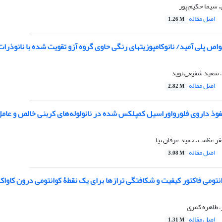
، سیما حکیم پور
اصل مقاله
1.26 M
اص پلی آمید/ نانوکامپوزیتهای رنگی حاوی گروه آزو تقویت شده با نانوذر
 سعید شفیعی نوید
اصل مقاله
2.82 M
وی فلورواوراسیل کمپلکس شده در نانولوله‌های کربنی خالص و عامل دار از مدل غشایی POPE با استفاده از
 عظمت، حمید عرفان نیا
اصل مقاله
3.08 M
تومی فاکتور کیفیت و شکافتگی ترازها برای یک نقطۀ کوانتومی درون کاواک
 طاهره کمری
اصل مقاله
1.31 M