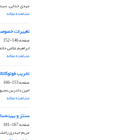
مهدی خدایی، سید
مشاهده مقاله
تغییرات خصوصیا
صفحه
146-152
ابراهیم غلامی حاتم،
مشاهده مقاله
تخریب فوتوکاتالیست
صفحه
153-166
امین دادرس محبوب
مشاهده مقاله
سنتز و بهینه‌سازی عملکرد جوهرنانوذرات Cu2ZnSnS4 
صفحه
167-181
مریم حیدری رامشه،