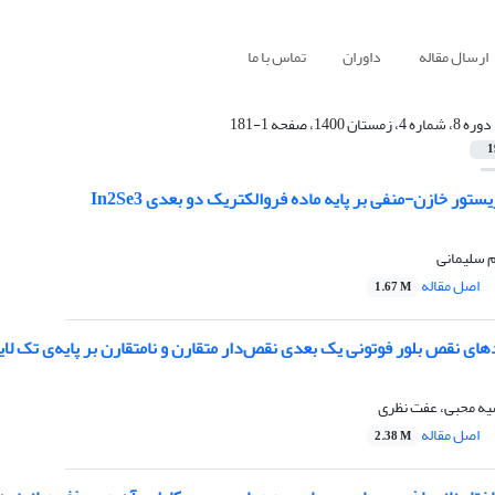
ارسال مقاله
داوران
تماس با ما
دوره 8، شماره 4، زمستان 1400، صفحه 1-181
1
یستور خازن-منفی بر پایه ماده فروالکتریک دو بعدی In2Se3
م سلیمانی
اصل مقاله
1.67 M
ی نقص بلور فوتونی یک بعدی نقص‌دار متقارن و نامتقارن بر پایه‌ی تک لایه ی 
یه محبی، عفت نظری
اصل مقاله
2.38 M