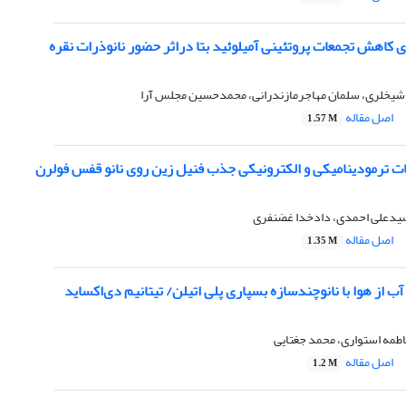
ی کاهش تجمعات پروتئینی آمیلوئید بتا دراثر حضور نانوذرات نقره
 شیخلری، سلمان مهاجرمازندرانی، محمدحسین مجلس آرا
اصل مقاله
1.57 M
ترمودینامیکی و الکترونیکی جذب فنیل زین روی نانو قفس فولرن
 سیدعلی احمدی، دادخدا غضنفری
اصل مقاله
1.35 M
 از هوا با نانوچندسازه بسپاری پلی اتیلن/ تیتانیم دی‌اکساید
طمه استواری، محمد جغتایی
اصل مقاله
1.2 M