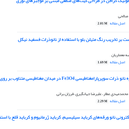
مونیک گرافن در طراحی گیت‌های منطقی مبتنی بر موجبرهای نوری
 صالحی
اصل مقاله
2.01 M
ست بر تخریب رنگ متیلن بلو با استفاده از نانوذرات فسفید نیکل
ه معماریان
اصل مقاله
1.69 M
مغناطیسی Fe3O4 در میدان مغناطیسی متناوب بر روی سلول سرطانی ریه انسان
محمدمهدی عطار، علیرضا جهانگیری، فرزان براتی
اصل مقاله
2.29 M
نی نانو ورقه‌های کرباید سیلیسیم، کرباید ژرمانیوم و کرباید قلع با استفاده از نظریه