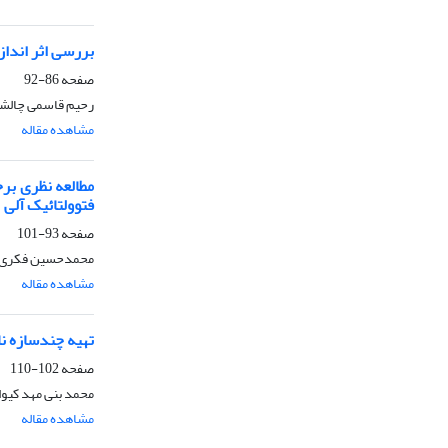
بررسی اثر اندازه
صفحه
86-92
رحیم قاسمی چالش
مشاهده مقاله
فتوولتائیک آلی
صفحه
93-101
محمدحسین فکری، لی
مشاهده مقاله
تهیه چندسازه نانوذرات نقره/پل
صفحه
102-110
محمد بنی مهد کیو
مشاهده مقاله