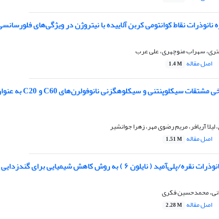
‌ نانوذرات نقاط کوانتومی کربن آلاییده با نیتروژن در ویژگی‌های فلورسانسی
تری، سهراب منوچهری، علی عرب
اصل مقاله
1.4 M
لا آریافر، مریم رضوی مهر، زهرا جوانشیر
اصل مقاله
1.51 M
ی‌آمید ( نایلون ۶ ) به روش کاهش شیمیایی برای گندزدایی آب
انی، محمدحسین فکری
اصل مقاله
2.28 M