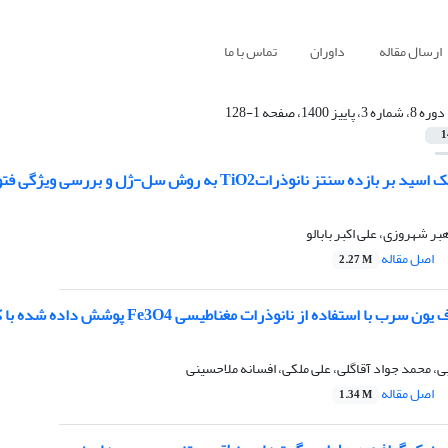
ارسال مقاله
داوران
تماس با ما
دوره 8، شماره 3، پاییز 1400، صفحه 1-128
1
وذراتTiO2 به روش سل-ژل و بررسی ویژگی فتوکاتالیستی آن در تهیه سطوح خودتمیزشونده
بر شهروزی، علی اکبر بابالو
اصل مقاله
2.27 M
ستفاده از نانوذرات مغناطیسی Fe3O4 پوشش داده شده با کیتوسان در نمونه های حقیقی
بی، محمد جواد آقاگلی، علی ملکی، افسانه ملاحسینی
اصل مقاله
1.34 M