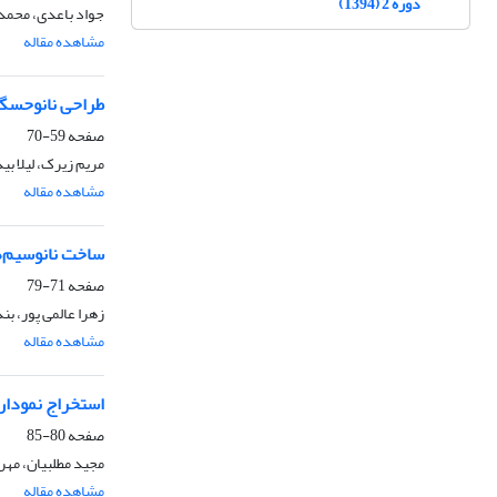
دوره 2 (1394)
جواد باعدی، محمد 
مشاهده مقاله
طراحی نانوحسگر فلوئورسانسی بر پایه نقا
صفحه
59-70
مریم زیرک، لیلا بی
مشاهده مقاله
ساخت نانوسیم‌های Fe84P16 و بررسی اثر بسامد انباشت برروی خوا
صفحه
71-79
زهرا عالمی پور، ب
مشاهده مقاله
استخراج نموداره
صفحه
80-85
مجید مطلبیان، مهر
مشاهده مقاله