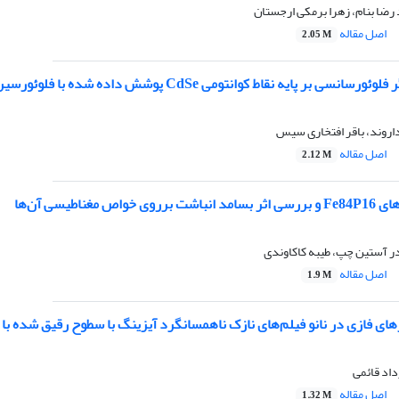
رضا بنام، زهرا برمکی ارجستان
اصل مقاله
2.05 M
ط کوانتومی CdSe پوشش داده شده با فلوئورسین برای تشخیص انتخابی یون‌های سرب در محلول‌های آبی
داروند، باقر افتخاری سیس
اصل مقاله
2.12 M
ص مغناطیسی آن‌ها
ندر آستین چپ، طیبه کاکاوندی
اصل مقاله
1.9 M
ای فازی در نانو فیلم‌های نازک ناهمسانگرد آیزینگ با سطوح رقیق شده با ا
داد قائمی
اصل مقاله
1.32 M