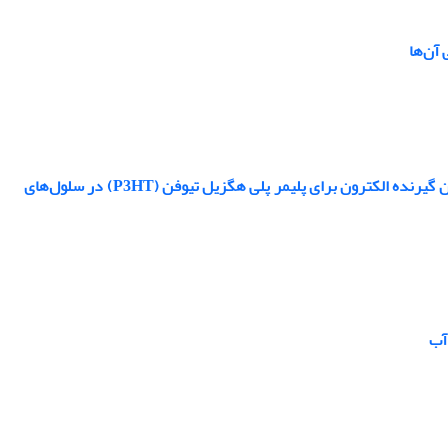
 آن‌ها
مطالعه نظری برخی مشتقات سیکلوپنتنی و سیکلوهگزنی نانوفولرن‌های C60 و C20 به عنوان گیرنده الکترون برای پلیمر پلی هگزیل تیوفن (P3HT) در سلول‌های