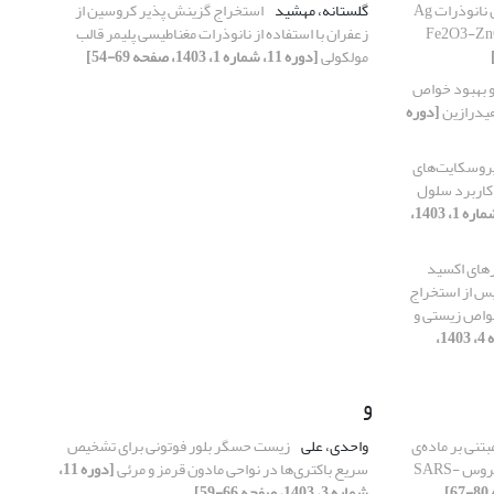
بررسی اثر افزودن نانوذرات Ag
گلستانه، مهشید
استخراج گزینش پذیر کروسین از
زعفران با استفاده از نانوذرات مغناطیسی پلیمر قالب
مولکولی
[دوره 11، شماره 1، 1403، صفحه 69-54]
و بهبود خواص
[دوره
 پروسکایت‌های
 کاربرد سلول
[دوره 11، شماره 1، 1403،
رهای اکسید
با استفاده از عصاره Crataegus.spp پس از استخراج
واص زیستی و
[دوره 11، شماره 4، 1403،
و
ست حسگر SPR مبتنی بر ماده‌ی
واحدی، علی
زیست حسگر بلور فوتونی برای تشخیص
نامتجانس BlueP/WS2 جهت تشخیص ویروس SARS-
سریع باکتری‌ها در نواحی مادون قرمز و مرئی
[دوره 11،
شماره 3، 1403، صفحه 66-59]