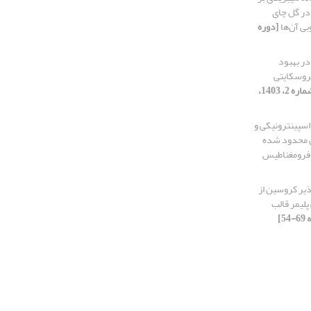
در گل چای
ی آن‌ها
[دوره
ر بهبود
روسکایتی
[دوره 11، شماره 2، 1403،
سپینترونیکی و
ن محدود شده
ه فرومغناطیس
یر کروسین از
پلیمر قالب