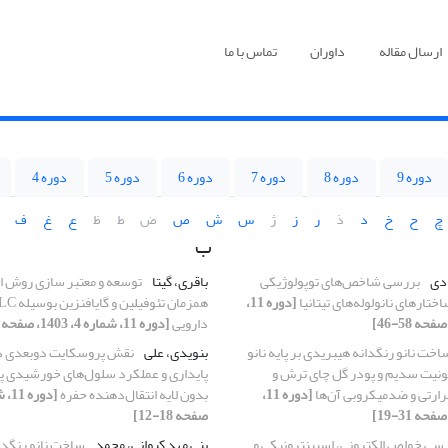
ارسال مقاله
داوران
تماس با ما
دوره 9
دوره 8
دوره 7
دوره 6
دوره 5
دوره 4
چ
ح
خ
د
ذ
ر
ز
ژ
س
ش
ص
ض
ط
ظ
ع
غ
ف
ب
ادی
بررسی شاخص‌های توپولوژیکی
باقری، گیتا
توسعه و معتبر سازی روش ان
تارهای نانولوله‌های تیتانیا
[دوره 11،
دارویی
[دوره 11، شماره 4، 1403، صفحه 21-14]
اخت نانو رنگدانه هیبریدی بر پایه نانو
بنویدی، علی
نقش پروسکایت دوبعدی در
نیت سدیم و پودر گل چای ترش و
پایداری و عملکرد سلول‌های خورشیدی پ
رارتی و ضدمیکروبی آن‌ها
[دوره 11،
بدون لایه انتقال‌دهنده حفره
صفحه 18-12]
سی خواص الکترونی، اسپینترونیکی و
بنی مهد کیوانی، محمد
ساخت نانو رنگدا