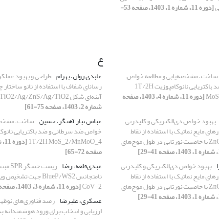
ی
[دوره 11، شماره 1، 1403، صفحه 53-
ع
ساخت، مشخصه‌یابی و مطالعه خواص
عابدی روان، بهرام
طراحی و بهبود عملکر
ضد سرطانی و ضد باکتریایی نانوکامپوزیت 1T/2H
رسانای شفاف با استفاده از نانو ساختار چند
MoS
[دوره 11، شماره 4، 1403، صفحه
آینه‌ای شکل TiO2/Ag/ZnS/Ag/TiO2
شماره 2، 1403، صفحه 75-61]
بهبود خواص دی‌الکتریکی و کلیدزنی
عباس تبار آهنگر، حسین
ساخت، مشخصه‌
رهای مایع نماتیک با استفاده از نقاط
خواص ضد سرطانی و ضد باکتریایی نانوک
کوانتومی ZnCdTeS با خاصیت نورتابی در طول موج‌های
1T/2H MoS_2/MnMoO_4
صفحه 72-65]
ا
بهبود خواص دی‌الکتریکی و کلیدزنی
عبدی‌قلعه، رضا
زیست حسگ
رهای مایع نماتیک با استفاده از نقاط
کوانتومی ZnCdTeS با خاصیت نورتابی در طول موج‌های
CoV-2
[دوره 11، شماره 3، 1403، صفحه 80-67]
عسکری، علیرضا
رصد فناوری‌های نوظهو
ارزیابی و انتخاب برای ورود هوشمندانه ب