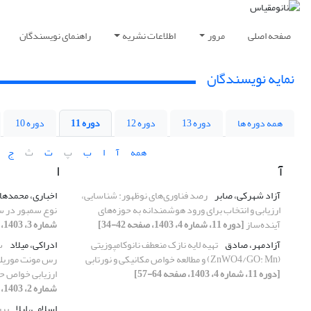
صفحه اصلی
مرور
اطلاعات نشریه
راهنمای نویسندگان
نمایه نویسندگان
همه دوره ها
دوره 13
دوره 12
دوره 11
دوره 10
همه
آ
ا
ب
پ
ت
ث
ج
آ
ا
آزاد شهرکی، صابر
رصد فناوری‌های نوظهور: شناسایی،
اخباری، محمده
ارزیابی و انتخاب برای ورود هوشمندانه به حوزه‌های
نوع سمبور در ساخ
آینده‌ساز
[دوره 11، شماره 4، 1403، صفحه 42-34]
شماره 3، 1403، صفحه 58-46]
آزادمهر، صادق
تهیه لایه نازک منعطف نانوکامپوزیتی
ادراکی، میلاد
س
(ZnWO4/GO: Mn) و مطالعه خواص مکانیکی و نورتابی
رس مونت موریلو
[دوره 11، شماره 4، 1403، صفحه 64-57]
ارزیابی خواص ح
شماره 2، 1403، صفحه 31-19]
اسلامی، لیلا
برر