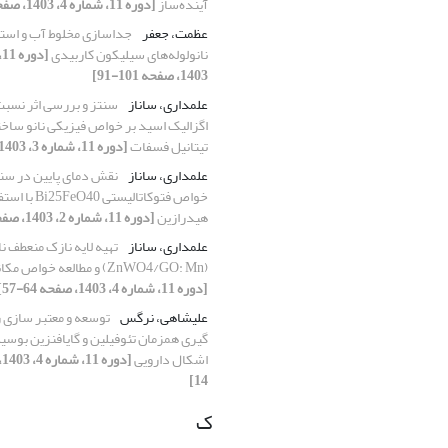
آینده‌ساز
[دوره 11، شماره 4، 1403، صفحه 42-34]
عظمت، جعفر
جداسازی مخلوط آب و است
نانولوله‌های سیلیکون کاربیدی
1403، صفحه 101-91]
علمداری، ساناز
سنتز و بررسی اثر نسب
اگزالیک اسید بر خواص فیزیکی نانو ساخت
تیتانیل فسفات
[دوره 11، شماره 3، 1403، صفحه 6-1]
علمداری، ساناز
نقش دمای پایین در سنت
خواص فتوکاتالیستی eO40
هیدرازین
[دوره 11، شماره 2، 1403، صفحه 80-76]
علمداری، ساناز
تهیه لایه نازک منعطف ن
(ZnWO4/GO: Mn) و مطالعه خواص مکانیکی و نورتابی
[دوره 11، شماره 4، 1403، صفحه 64-57]
علیشاهی، نرگس
توسعه و معتبر سازی 
اشکال دارویی
14]
ک