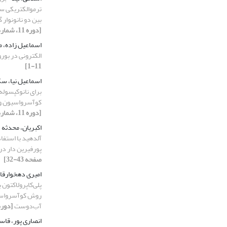
ترموالکتریکی س
بین دو نانونوار
[دوره 11، شماره 2، 1403، صفحه 11-1]
اسماعیل زاده، 
الکترونی در بور
11-1]
اسماعیل نیا، س
برای نانوکپسول
کوآسرواسیون و 
[دوره 11، شماره 4، 1403، صفحه 1-13]
اکبریان، محدثه
آلدهید با استفا
پورفیرین دار در
صفحه 43-32]
امیری دهخوارقان
پلی‌کاپرولاکتون
روش کوآسرواسیو
آب‌دوست
[دوره 11، شماره 4، 1403، صفح
انصاری پور، قا