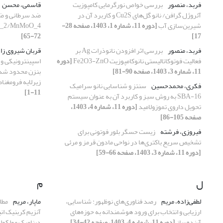
فربد، منصور
بررسی خواص نورگرمایی کامپوزیت
قاسمی، محسن
آئروژل گرافن/ نانو گل‌های Cu2S و کاربرد آن در
شیرین‌سازی آب
[دوره 11، شماره 1، 1403، صفحه 28-
_2/MnMoO_4
72-65]
17]
فربد، منصور
بررسی اثر افزودن نانوذرات Ag بر
قربان شیروی زاد
فعالیت فوتوکاتالیستی نانوکامپوزیت Fe2O3-ZnO
[دوره
اسپینترونیکی و 
11، شماره 3، 1403، صفحه 90-81]
بنزن محدود شده 
زیرلایه فرومغن
فکری، محمدحسین
سنتز و شناسایی نانو سرامیک
11-1]
SBA-16 به روش سبز و کاربرد آن به عنوان سیستم
تحویل داروی تموزولامید
[دوره 11، شماره 4، 1403،
صفحه 105-86]
فیروزی، فرشته
زیست حسگر بلور فوتونی برای
تشخیص سریع باکتری‌ها در نواحی مادون قرمز و مرئی
[دوره 11، شماره 3، 1403، صفحه 66-59]
ل
م
لطفی‌زاده، مریم
رصد فناوری‌های نوظهور: شناسایی،
ماپار، مریم
مطا
ارزیابی و انتخاب برای ورود هوشمندانه به حوزه‌های
آینده‌ساز
[دوره 11، شماره 4، 1403، صفحه 42-34]
دینامیک مولکول