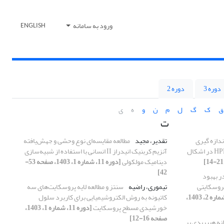
ورود به سامانه
ENGLISH
دوره 3
دوره 2
ق
ک
گ
ل
م
ن
و
ه
ی
ت
دازه گیری
تقدیر، مجید
مطالعه مقایسه‌ای نوع وحشی و جهش‌یافته
همزمان تئوفیلین و گایافنزین بوسیله HPLC در اشکال
آنزیم کربنیک انیدراز II انسانی با استفاده از شبیه‌سازی
دینامیک مولکولی
[دوره 11، شماره 1، 1403، صفحه 53-
42]
 بهبود
روسکایتی
تیموری، راضیه
سنتز و مطالعه لایه پروسکایت‌های سه
[دوره 11، شماره 2، 1403،
کاتیونه به روش الکتروشیمیایی برای کاربرد سلول
خورشیدی مسطح پروسکایت
[دوره 11، شماره 1، 1403،
صفحه 16-12]
نه هیبریدی بر