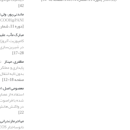
42]
ماندنی پور، ولی ا
COOH@PANI و استفاده از آن برای حذف تتراسایکلین
[دوره 11، شماره 3، 1403، صفحه 45-35]
مبارک مآب، علی
در شیرین‌سازی
28-17]
مظفری، مهناز
ن
پایداری و عملک
بدون لایه انتقا
صفحه 18-12]
معصومی اصل، ا
شده با فراصوت:
در واکنش هان
22]
مهاجرمازندرانی
نانوساختار IM-Ag@TEOS به عنوان جاذب آرسنیک