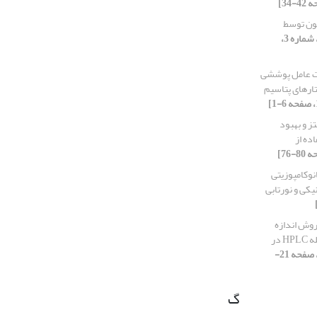
ون توسط
[دوره 11، شماره 3،
ت عامل پوششی
ارهای پتاسیم
ز و بهبود
Bi25F با استفاده از
انوکامپوزیتی
روش اندازه
گیری همزمان تئوفیلین و گایافنزین بوسیله HPLC در
[دوره 11، شماره 4، 1403، صفحه 21-
گ