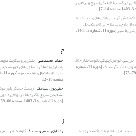
رافنی در گسترۀ طیف فروسرخ و تراهرتز
اکسایش گزینشی الکل‌های بنزیلیک به
ده از چارچوب‌ فلز-آلی نانومتخلخل
 شرایط سبز
[دوره 11، شماره 2، 1403،
ح
بررسی خواص اپتیکی نانوساختار IM-
حداد، محمدعلی
نقش پروسکایت دوبعدی
[دوره 11، شماره
پایداری و عملکرد سلول‌های خورشیدی پ
بدون لایه انتقال‌دهنده حفره
صفحه 18-12]
حقی پور، سیامک
زیست حسگر بلور فوتو
تشخیص سریع باکتری‌ها در نواحی مادون 
[دوره 11، شماره 3، 1403، صفحه 66-59]
ز
سنتز نانوساختارهای اکسید روی با
زمانلوی بنیسی، سهیلا
کلوئید غیر سمی پ