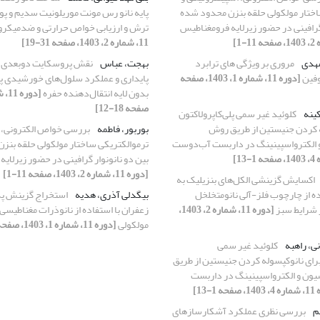
اختار مولکولی حلقه بنزن محدود شده
پایه نانو رس مونت موریلونیت سدیم و پو
 گرافینی در حضور زیرلایه فرومغناطیس
ترش و ارزیابی خواص حرارتی و ضدمیکروب
11، شماره 2، 1403، صفحه 31-19]
مهدی
مروری بر ویژگی های ترابرد
بهجت، عباس
نقش پروسکایت دوبعدی د
وفین
[دوره 11، شماره 1، 1403، صفحه
پایداری و عملکرد سلول‌های خورشیدی پ
بدون لایه انتقال‌دهنده حفره
صفحه 18-12]
کینه
کلوئید غیر سمی پلی‌کاپرولاکتون
ه کردن جنیستین از طریق روش
بوربور، فاطمه
بررسی خواص الکترونی، ا
الکترواسپینینگ در داربست آب‌دوست
ترموالکتریکی ساختار مولکولی حلقه بنز
بین دو نانونوار گرافینی در حضور زیرلای
[دوره 11، شماره 2، 1403، صفحه 11-1]
اکسایش گزینشی الکل‌های بنزیلیک به
ده از چارچوب‌ فلز-آلی نانومتخلخل
بیگدلی آذری، هدیه
استخراج گزینش پذ
 شرایط سبز
[دوره 11، شماره 2، 1403،
زعفران با استفاده از نانوذرات مغناطیسی 
مولکولی
[دوره 11، شماره 1، 1403، صفحه 69-54]
ی، راهبه
کلوئید غیر سمی
 برای نانوکپسوله کردن جنیستین از طریق
ن و الکترواسپینینگ در داربست
ه 1-13]
سم
بررسی نظری عملکرد آشکارسازهای