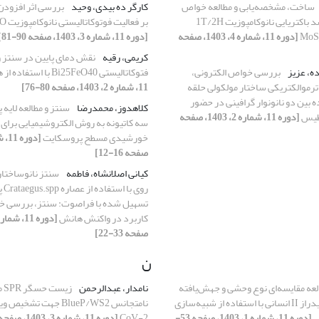
ساخت، مشخصه‌یابی و مطالعه خواص
کارگر ده بیدی، وحید
ضد سرطانی و ضد باکتریایی نانوکامپوزیت 1T/2H
بر فعالیت فوتوکاتالیستی نانوکامپوزیت Fe2O3-ZnO
MoS
[دوره 11، شماره 4، 1403، صفحه
[دوره 11، شماره 3، 1403، صفحه 90-81]
کریمی، رقیه
نقش دمای پایین در سنتز 
ه، عزیز
بررسی خواص الکترونی،
فتوکاتالیستی Bi25FeO40 با استفاده از هیدرازین
ترموالکتریکی ساختار مولکولی حلقه
11، شماره 2، 1403، صفحه 80-76]
بین دو نانونوار گرافینی در حضور
کلاهدوز، محمدرضا
سنتز و مطالعه لایه
اطیس
[دوره 11، شماره 2، 1403، صفحه
سه کاتیونه به روش الکتروشیمیایی برای
خورشیدی مسطح پروسکایت
صفحه 16-12]
کیانی اصلانشاه، فاطمه
سنتز نانوساختا
روی 
تسهیل شده با فراصوت: سنتز، بررسی خ
کاربرد در واکنش هانش
صفحه 33-22]
ن
لعه مقایسه‌ای نوع وحشی و جهش‌یافته
نامدار، عبدالرحمن
زی
آنزیم کربنیک انیدراز II انسانی با استفاده از شبیه‌سازی
ی
[دوره 11، شماره 1، 1403، صفحه 53-
CoV-2
[دوره 11، شماره 3، 1403، صفحه 80-67]