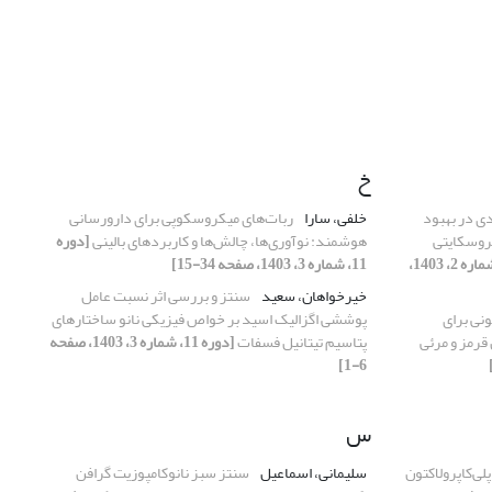
خ
 در بهبود
خلفی، سارا
ربات‌های میکروسکوپی برای دارورسانی
روسکایتی
هوشمند: نوآوری‌ها، چالش‌ها و کاربردهای بالینی
[دوره
[دوره 11، شماره 2، 1403،
11، شماره 3، 1403، صفحه 34-15]
خیرخواهان، سعید
سنتز و بررسی اثر نسبت عامل
نی برای
پوششی اگزالیک اسید بر خواص فیزیکی نانو ساختارهای
قرمز و مرئی
پتاسیم تیتانیل فسفات
[دوره 11، شماره 3، 1403، صفحه
6-1]
س
لی‌کاپرولاکتون
سلیمانی، اسماعیل
سنتز سبز نانوکامپوزیت گرافن