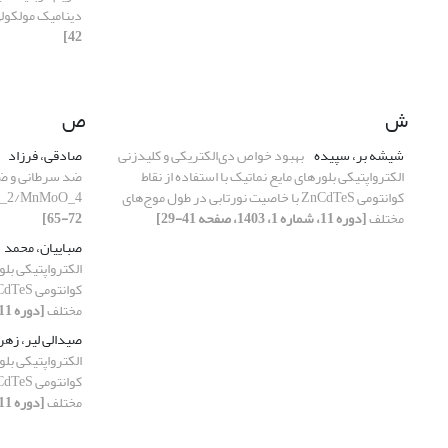
دینامیک مولکول
42]
ش
ص
شیشه بر، سپیده
بهبود خواص دی‌الکتریکی و کلیدزنی
صادقی، فرزاد
الکترواپتیکی بلورهای مایع نماتیک با استفاده از نقاط
کوانتومی ZnCdTeS با خاصیت نورتابی در طول موج‌های
_2/MnMoO_4
مختلف
[دوره 11، شماره 1، 1403، صفحه 41-29]
72-65]
صباییان، محمد
الکترواپتیکی بلو
مختلف
[دوره 11، شماره 1، 1403، صفحه 41-29]
صیدالی لیر، زهر
الکترواپتیکی بلو
مختلف
[دوره 11، شماره 1، 1403، صفحه 41-29]