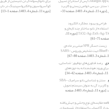
استفاده از عصاره Crataegus.spp پس از استخراج تسهیل
برای نانوکپسوله کردن جنیستین از طری
 سنتز، بررسی خواص زیستی و کاربرد
کوآسرواسیون و الکترواسپینینگ در دا
ش
[دوره 11، شماره 4، 1403، صفحه 33-
[دوره 11، شماره 4، 1403، صفحه 1-13]
طراحی و بهبود عملکرد الکترود
ستفاده از نانو ساختار چند لایه‌ای و
[دوره 11،
زیست حسگر SPR مبتنی بر ماده‌ی
نامتجانس BlueP/WS2 جهت تشخیص ویروس SARS-
دی
رصد فناوری‌های نوظهور: شناسایی،
ب برای ورود هوشمندانه به حوزه‌های
34]
سنتز و شناسایی نانو سرامیک SBA-
 و کاربرد آن به عنوان سیستم تحویل
د
[دوره 11، شماره 4، 1403، صفحه
العه مقایسه‌ای نوع وحشی و جهش‌یافته
آنزیم کربنیک انیدراز II انسانی با استفاده از شبیه‌سازی