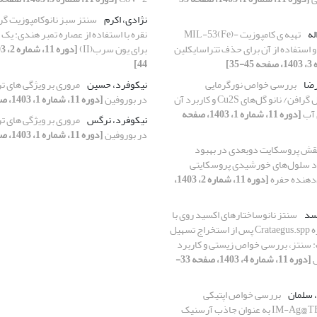
نژادی، اکرم
سنتز سبز نانوکامپوزیت گر
له
تهیه ‏ی کامپوزیت MIL-53(Fe)-
نقره با استفاده از عصاره تمبر هندی: ی
برای یون سرب(II)
44]
رضا
بررسی خواص نورگرمایی
نیکوفرد، حسین
مروری بر ویژگی های تر
کامپوزیت آئروژل گرافن/ نانو گل‌های Cu2S و کاربرد آن
در بوروفین
[دوره 11، شماره 1، 1403، صفحه 11-1]
 آب
[دوره 11، شماره 1، 1403، صفحه
نیکوفرد، نرگس
مروری بر ویژگی های تر
در بوروفین
[دوره 11، شماره 1، 1403، صفحه 11-1]
قش پروسکایت دوبعدی در بهبود
رد سلول‌های خورشیدی پروسکایتی
ل‌دهنده حفره
[دوره 11، شماره 2، 1403،
سد
سنتز نانوساختارهای اکسید روی با
استفاده از عصاره Crataegus.spp پس از استخراج تسهیل
 سنتز، بررسی خواص زیستی و کاربرد
ش
[دوره 11، شماره 4، 1403، صفحه 33-
، سلمان
بررسی خواص اپتیکی