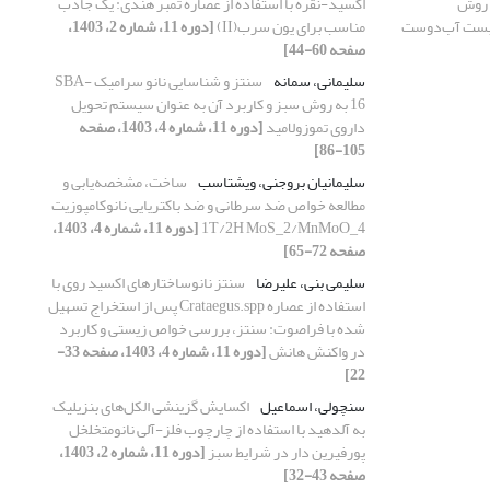
ق روش
اکسید-نقره با استفاده از عصاره تمبر هندی: یک جاذب
ربست آب‌دوست
مناسب برای یون سرب(II)
[دوره 11، شماره 2، 1403،
صفحه 60-44]
سلیمانی، سمانه
سنتز و شناسایی نانو سرامیک SBA-
16 به روش سبز و کاربرد آن به عنوان سیستم تحویل
داروی تموزولامید
[دوره 11، شماره 4، 1403، صفحه
105-86]
سلیمانیان بروجنی، ویشتاسب
ساخت، مشخصه‌یابی و
مطالعه خواص ضد سرطانی و ضد باکتریایی نانوکامپوزیت
1T/2H MoS_2/MnMoO_4
[دوره 11، شماره 4، 1403،
صفحه 72-65]
سلیمی بنی، علیرضا
سنتز نانوساختارهای اکسید روی با
استفاده از عصاره Crataegus.spp پس از استخراج تسهیل
شده با فراصوت: سنتز، بررسی خواص زیستی و کاربرد
در واکنش هانش
[دوره 11، شماره 4، 1403، صفحه 33-
22]
سنچولی، اسماعیل
اکسایش گزینشی الکل‌های بنزیلیک
به آلدهید با استفاده از چارچوب‌ فلز-آلی نانومتخلخل
پورفیرین دار در شرایط سبز
[دوره 11، شماره 2، 1403،
صفحه 43-32]