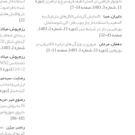
نانونوار گرافنی در گسترۀ طیف فروسرخ و تراهرتز
[دوره
11، شماره 3، 1403، صفحه 14-7]
شده با فراصوت:
در واکنش هان
دلیران، صبا
اکسایش گزینشی الکل‌های بنزیلیک به
22]
آلدهید با استفاده از چارچوب‌ فلز-آلی نانومتخلخل
پورفیرین دار در شرایط سبز
[دوره 11، شماره 2، 1403،
رزم پوش، میلاد
صفحه 43-32]
رسانای شفاف با ا
آینه‌ای شکل TiO2/Ag/ZnS/Ag/TiO2
دهقان، مرجان
مروری بر ویژگی های ترابرد الکترونی در
شماره 2، 1403، صفحه 75-61]
بوروفین
[دوره 11، شماره 1، 1403، صفحه 11-1]
رزم پوش، میلاد
CoV-2
[دوره 11، شماره 3، 1403، صفحه 80-67]
رضایت، سیدمه
ارزیابی و انتخا
آینده‌ساز
[دوره 11، شماره 4، 1403، صفحه 42-
رضوی مهر، مریم
16 به روش سبز
داروی تموزولامی
105-86]
رنجبر، بیژن
مط