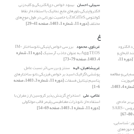
سهیلی، احسان
بهبود خواص دی‌الکتریکی و کلیدزنی
الکترواپتیکی بلورهای مایع نماتیک با استفاده از نقاط
کوانتومی ZnCdTeS با خاصیت نورتابی در طول موج‌های
مختلف
[دوره 11، شماره 1، 1403، صفحه 41-29]
غ
د الکترود
غرباوی، محمود
بررسی خواص اپتیکی نانوساختار IM-
 لایه‌ای و
Ag@TEOS به عنوان جاذب آرسنیک
[دوره 11، شماره
[دوره 11،
4، 1403، صفحه 79-73]
غریبشاهیان، الهه
سنتز و بررسی اثر نسبت عامل
یابی و مطالعه
پوششی اگزالیک اسید بر خواص فیزیکی نانو ساختارهای
امپوزیت
پتاسیم تیتانیل فسفات
[دوره 11، شماره 3، 1403، صفحه
[دوره 11، شماره 4، 1403،
6-1]
غلامی، علی
استخراج گزینش پذیر کروسین از زعفران با
ر SPR مبتنی بر ماده‌ی
استفاده از نانوذرات مغناطیسی پلیمر قالب مولکولی
نامتجانس BlueP/WS2 جهت تشخیص ویروس SARS-
[دوره 11، شماره 1، 1403، صفحه 69-54]
ر: شناسایی،
ه حوزه‌های