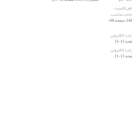
افن اکسید-
ک جاذب مناسب
[دوره 11، شماره 2، 1403، صفحه 60-
ابرد الکترونی
ابرد الکترونی