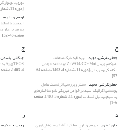
نوری نانونوار گ
[دوره 11، شماره 3، 1403، صفحه 14-7]
اویسی، علیرضا
آلدهید با استفا
پورفیرین دار در
صفحه 43-32]
ج
چ
جعفر تفرشی، مجید
تهیه لایه نازک منعطف
چنگائی، یاسمن
نانوکامپوزیتی (ZnWO4/GO: Mn) و مطالعه خواص
Ag@TEOS به عنوان جاذب آرسنیک
مکانیکی و نورتابی
[دوره 11، شماره 4، 1403، صفحه 64-
4، 1403، صفحه 79-73]
57]
جعفرتفرشی، مجید
سنتز و بررسی اثر نسبت عامل
پوششی اگزالیک اسید بر خواص فیزیکی نانو ساختارهای
پتاسیم تیتانیل فسفات
[دوره 11، شماره 3، 1403، صفحه
6-1]
د
ر
داوود، نوار
بررسی نظری عملکرد آشکارسازهای نوری
رجبی، حمیدرضا