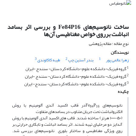
ساخت نانوسیم‌های Fe84P16 و بررسی اثر بسامد
انباشت برروی خواص مغناطیسی آن‌ها
نوع مقاله : مقاله پژوهشی
نویسندگان
3
2
1
زهرا عالمی پور
بندر آستین چپ
طیبه کاکاوندی
1
گروه فیزیک-دانشکده علوم-دانشگاه کردستان- سنندج -ایران
2
گروه فیزیک- دانشکده علوم-دانشگاه کردستان- سنندج -ایران
3
گروه فیزیک- دانشکده علوم- دانشگاه کردستان- سنندج- ایران
چکیده
نانوسیم‌
‌های Fe
P
در قالب اکسید آندی آلومینیم با روش
84‌
16
الکترو‌انباشت تحت جریان متناوب در بسامدهای متفاوت
(۱۰۰۰-۵۰ هرتز) ساخته شدند. قالب های اکسید آندی آلومینیم با روش
آندایز دو مرحله­ای تهیه شدند. اثر بسامد انباشت و تابکاری حرارتی بر
روی ویژگی مغناطیسی و ساختار بلوری نانوسیم‌
‌های بررسی شد.