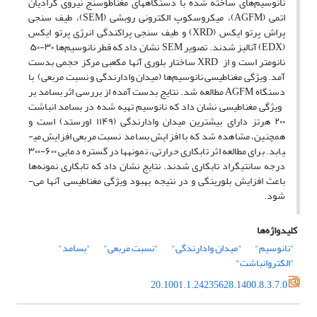
نانوسیم‌
‌های ساخته شده با دستگاه­های مغناطوسنج نیروی گرادیان
اتمی (AGFM)، میکروسکوپ الکترونی روبشی (SEM)، طیف­ سنجی
پراش پرتو ایکس (XRD) و طیف ­سنجی پراکندگی انرژی پرتو ایکس
(EDX) آنالیز شدند. تصویر SEM نشان داد که قطر نانوسیم‌
‌ها ۳۰-۵۰
نانومتر است و از XRD ساختار بلوری آنها مکعبی مرکز حجمی بدست
آمد. ویژگی مغناطیسی نانوسیم‌ها (میدان وادارندگی و نسبت مربعی) با
دستگاه AGFM مطالعه شد. نتایج بدست آمده از بررسی اثر بسامد بر
ویژگی مغناطیسی نشان داد که نانوسیم تهیه شده در بسامد انباشت
۲۰۰ هرتز دارای بیشترین میدان وادارندگی (۱۱۴۹ اورستد) است و
همچنین، مشاهده شد که با افزایش بسامد نسبت مربعی افزایش می­
یابد. برای مطالعه اثر تابکاری حرارتی، نمونه­ها در گستره دمایی ۶۰۰-۳۰۰
درجه سانتیگراد تابکاری شدند. نتایج نشان داد که تابکاری نمونه‌ها
باعث افزایش بلورینگی و در نتیجه بهبود ویژگی مغناطیسی آنها می­
شود.
کلیدواژه‌ها
"نانوسیم"
"میدان وادارندگی"
"نسبت مربعی"
"بسامد"
"الکتروانباشت"
20.1001.1.24235628.1400.8.3.7.0