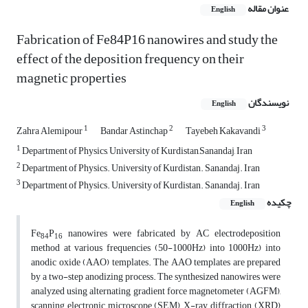
عنوان مقاله
English
Fabrication of Fe84P16 nanowires and study the
effect of the deposition frequency on their
magnetic properties
نویسندگان
English
1
2
3
Zahra Alemipour
Bandar Astinchap
Tayebeh Kakavandi
1
Department of Physics, University of Kurdistan,Sanandaj, Iran
2
Department of Physics. University of Kurdistan. Sanandaj. Iran
3
Department of Physics. University of Kurdistan. Sanandaj. Iran
چکیده
English
Fe
P
nanowires were fabricated by AC electrodeposition
84
16
method at various frequencies (50-1000Hz) into 1000Hz) into
anodic oxide (AAO) templates. The AAO templates are prepared
by a two-step anodizing process. The synthesized nanowires were
analyzed using alternating gradient force magnetometer (AGFM),
scanning electronic microscope (SEM), X-ray diffraction (XRD)