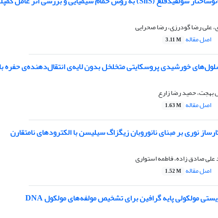
 روش حمام شیمیایی و بررسی اثر عامل کمپلکس دهنده بر ویژگی های آن
 علی رضا گودرزی، رضا صحرایی
اصل مقاله
3.11 M
ول‌های خورشیدی پروسکایتی متخلخل بدون لایه‌ی انتقال‌دهنده‌ی حفره با اصلا
 بهجت، حمید رضا زارع
اصل مقاله
1.63 M
ساز نوری بر مبنای نانوروبان زیگزاگ سیلیسن با الکترودهای نامتقارن
 علی صادق زاده، فاطمه استواری
اصل مقاله
1.52 M
تی مولکولی پایه گرافین برای تشخیص مولفه‌های مولکول DNA