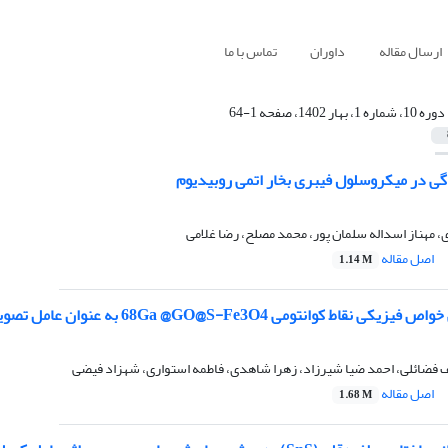
ارسال مقاله
داوران
تماس با ما
دوره 10، شماره 1، بهار 1402، صفحه 1-64
 در میکروسلول فیبری بخار اتمی روبیدیوم
مهناز اسداله سلمان پور، محمد مصلح، رضا غلامی
اصل مقاله
1.14 M
ومی 68Ga @GO@S-Fe3O4 به عنوان عامل تصویربرداری از تومورهای سرطانی
 فضائلی، احمد ضیا شیرزاد، زهرا شاهدی، فاطمه استواری، شهزاد فیضی
اصل مقاله
1.68 M