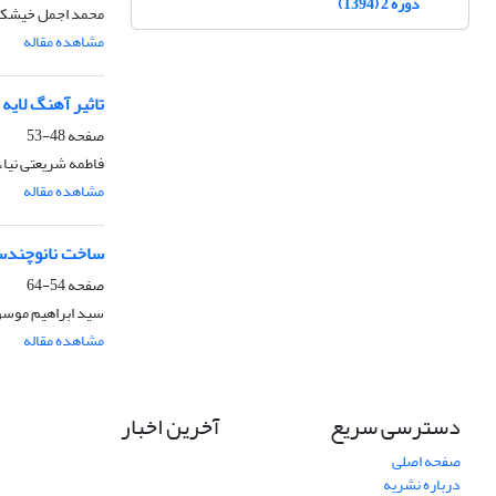
دوره 2 (1394)
محمد اجمل خیشکی
مشاهده مقاله
تاثیر آهنگ لایه
صفحه
48-53
فاطمه شریعتی نیا،
مشاهده مقاله
ساخت نانوچندسازه CoMnFeO4/ PANI با استفاده از روش بسپارش درجا و بررسی ویژگی‌های ساخت
صفحه
54-64
سید ابراهیم موسوی
مشاهده مقاله
دسترسی سریع
آخرین اخبار
صفحه اصلی
درباره نشریه