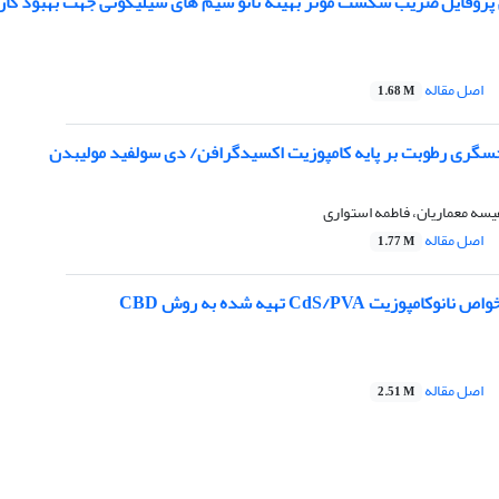
روفایل ضریب شکست موثر بهینه نانو سیم های سیلیکونی جهت بهبود کا
اصل مقاله
1.68 M
ری رطوبت بر پایه کامپوزیت اکسیدگرافن/ دی سولفید مولیبدن
فیسه معماریان، فاطمه استواری
اصل مقاله
1.77 M
وزیت CdS/PVA تهیه شده به روش CBD
اصل مقاله
2.51 M