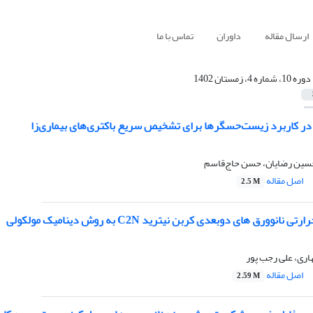
ارسال مقاله
داوران
تماس با ما
دوره 10، شماره 4، زمستان 1402
 در کاربرد زیست‌حسگرها برای تشخیص سریع باکتری‌های بیماری‌زا
 حسین رضایان، حسن حاج‌قاسم
اصل مقاله
2.5 M
وورق های دوبعدی کربن نیترید C2N به روش دینامیک مولکولی
هاری، علی رجب پور
اصل مقاله
2.59 M