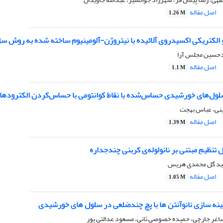
اصل مقاله
1.26 M
 الکتریکی اکسیدروی آلائیده با نیتروژن-آلومینیوم ساخته شده به روش 
دحسین مجلس آرا
اصل مقاله
1.1 M
 خورشیدی حساس‌شده با نقاط کوانتومی با حساس‌کردن الکترود‌های TiO2 با دو نوع نقطه کوانتومی PbS و 
ی، عباس بهجت
اصل مقاله
1.39 M
 تنظیمِ مبتنی بر نانولوله‌ی کربنی چندجداره
عید گل محمدی هریس
اصل مقاله
1.05 M
ینه سازی نانوآنتن ها با پچ چندضلعی در سلول های خورشیدی
ساغر جارچی، حمیده خصوصی ثانی، مسعود عدالتی پور