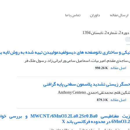
ارسال مقاله
داوران
تماس با ما
دوره 2، شماره 2، تابستان 1394
یکی و ساختاری نانوصفحه های دیسولفیدمولیبدن تهیه شده به روش لایه بر
لی ساجدی مقدم، امیر بیات، اسماعیل ساعی ور ایرانی زاد، رسول ملک فر
اصل مقاله
990.26 K
حسگر زیستی تشدید پلاسمون سطحی پایه گرافنی
قلم، محمدتقی احمدی، Anthony Centeno
اصل مقاله
879.3 K
سنتز نانوکامپوزیت مغناط
ده فرکانسی باند X
، رضا پیمان فر، شهرزاد جوانشیر، عبدالله جاویدان