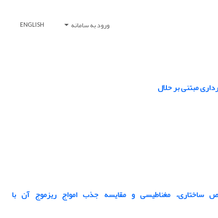
ورود به سامانه
ENGLISH
داری مبتنی بر حلال
یسی MWCNT/6MnO3.2La0.2Sr0.Ba0 و بررسی خواص ساختاری، مغناطیسی و مقایسه جذب امواج ریزموج آن با