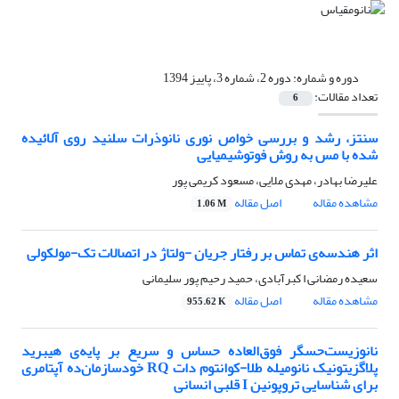
دوره و شماره:
دوره 2، شماره 3، پاییز 1394
تعداد مقالات:
6
سنتز، رشد و بررسی خواص نوری نانوذرات سلنید روی آلائیده
شده با مس به روش فوتوشیمیایی
علیرضا بهادر، مهدی ملایی، مسعود کریمی پور
مشاهده مقاله
اصل مقاله
1.06 M
اثر هندسه‌ی تماس بر رفتار جریان -ولتاژ در اتصالات تک-مولکولی
سعیده رمضانی ا کبرآبادی، حمید رحیم پور سلیمانی
مشاهده مقاله
اصل مقاله
955.62 K
نانوزیست‌حسگر فوق‌العاده حساس و سریع بر پایه‌ی هیبرید
پلاگزیتونیک نانومیله طلا-کوانتوم دات RQ خودسازمان‌ده آپتامری
برای شناسایی تروپونین I قلبی انسانی