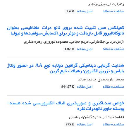
زهرا رضایی، بیژن رنجبر
مشاهده مقاله
اصل مقاله
1.4 M
کمپلکس مس تثبیت شده بروی نانو ذرات مغناطیسی بعنوان
نانوکاتالیروز قابل بازیافت و موثر برای اکسایش سولفیدها و تیولها
آرش قربانی چقامارانی، مریم حجامی، معصومه نوروزی، زهره صفری
مشاهده مقاله
اصل مقاله
1.02 M
هدایت گرمایی دینامیکی گرافین دولایه نوع AA در حضور ولتاژ
بایاس و تزریق الکترون: رهیافت تابع گرین
محسن یارمحمّدی، حامد رضانیا
مشاهده مقاله
اصل مقاله
944.07 K
خواص ضدباکتری و عبورپذیری الیاف الکتروریسی شده هسته-
پوسته حاوی نانوذرات نقره
فاطمه خودکار، نادره گلشن ابراهیمی
مشاهده مقاله
اصل مقاله
975 K