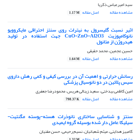
سید امیرعباس ذکریا
مشاهده مقاله
اصل مقاله
1.17 M
اثیر نسبت گلیسرول به نیترات روی سنتز احتراقی مایکروویو
نانوکامپوزیت CuO-ZnO-Al2O3 جهت استفاده در تولید
هیدروژن از متانول
حسین عجمین، محمد حقیقی
مشاهده مقاله
اصل مقاله
1.64 M
رسانش حرارتی و اهمیت آن در بررسی کیفی و کمی رهش داروی
سیس پلاتین در دو نانوسیال پزشکی
امین کاظمی بیدختی، سعید زینالی هریس، محمودرضا جعفری
مشاهده مقاله
اصل مقاله
798.37 K
سنتز و شناسایی ساختاری نانوذرات هسته-پوسته مگنتیت-
سیلیکا عامل دار شده بوسیله گروه ایمیدی
کامبیز هدایتی، میثم شعبانیان، نسیم رحیمی، حسن مقنیان
مشاهده مقاله
اصل مقاله
1.32 M