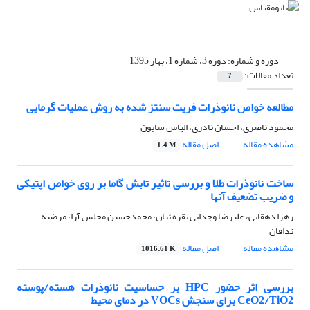
دوره و شماره:
دوره 3، شماره 1، بهار 1395
تعداد مقالات:
7
مطالعه خواص نانوذرات فریت سنتز شده به روش عملیات گرمایی
محمود ناصری، احسان نادری، الیاس سایون
مشاهده مقاله
اصل مقاله
1.4 M
ساخت نانوذرات طلا و بررسی تاثیر تابش گاما بر روی خواص اپتیکی
و ضریب تضعیف آنها
زهرا دهقانی، علیرضا وجدانی نقره ئیان، محمدحسین مجلس آرا، مرضیه
ندافان
مشاهده مقاله
اصل مقاله
1016.61 K
بررسی اثر حضور HPC بر حساسیت نانوذرات هسته/پوسته
CeO2/TiO2 برای سنجش VOCs در دمای محیط