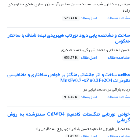
مرتضی عبداللهی شریف، محمد حسین مجلس آرا، بیژن غفاری، هدی خداویردی
زاده
مشاهده مقاله
اصل مقاله
523.41 K
ساخت و مشخصه یابی دیود نورتاب هیبریدی نیمه‌ شفاف با ساختار
معکوس
حسن اله داغی، محمد شهرکی، حمید حیدری
مشاهده مقاله
اصل مقاله
653.77 K
مطالعه ساخت و اثر جانشانی منگنز بر خواص ساختاری و مغناطیسی
نانوذرات MnxFe0.7-xZn0.3Fe2O4
ربابه بارانی فر، محمد نیایی فر
مشاهده مقاله
اصل مقاله
916.45 K
خواص نورتابی تنگستات کادمیم CdWO4 سنتزشده به روش
گرمابی
محمدتقی طورچی مقدم، محسن بابامرادی، روح اله عظیمی راد
مشاهده مقاله
اصل مقاله
1.01 M