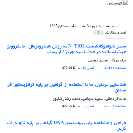
دوره و شماره:
دوره 3، شماره 4، زمستان 1395
تعداد مقالات:
7
سنتز نانوفتوکاتالیست N-TiO2 به روش هیدروترمال- مایکروویو
جهت استفاده در حذف اسید اورنژ 7 از پساب
پیام مرگان، محمد حقیقی
مشاهده مقاله
اصل مقاله
872.09 K
شناسایی مولکول ها با استفاده از گرافین بر پایه ترانزیستور اثر
میدان
هاله کردحقی، سعید شجاعی، محمد رضا رضاپور
مشاهده مقاله
اصل مقاله
422.66 K
طراحی و مشخصه یابی بیوسنسورDNA گیاهی بر پایه نانو ذرات
کربن