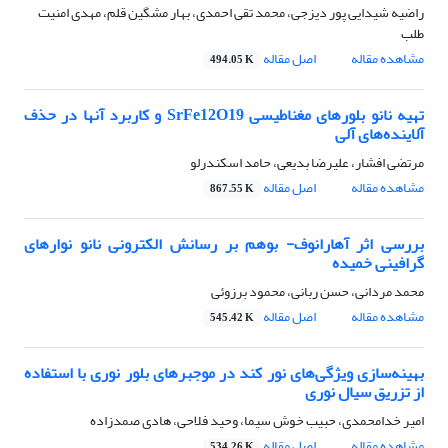
راضیه شیدایی پور دیزجی، محمد تقی احمدی، بهار مشگین قلم، مهدی امنیت
طلب
مشاهده مقاله
اصل مقاله
494.05 K
تهیه نانو بلور‌های مغناطیسی SrFe12O19 و کاربرد آنها در حذف
آلاینده‌های آلی
مرتضی افشار، علیرضا بدیعی، حامد اسکندرلو
مشاهده مقاله
اصل مقاله
867.55 K
بررسی اثر آهارانوف- بوهم بر رسانش الکترونی نانو نوارهای
گرافینی خمیده
محمد مردانی، حسن ربانی، محمود برزوئی
مشاهده مقاله
اصل مقاله
545.42 K
بهینه‌سازی ویژگی‌های نور کند در موجبرهای بلور نوری با استفاده
از تزریق سیال نوری
امیر خدامحمدی، حبیب خوش سیما، وحید فلاحی، هادی صمدزاده
مشاهده مقاله
اصل مقاله
534.26 K