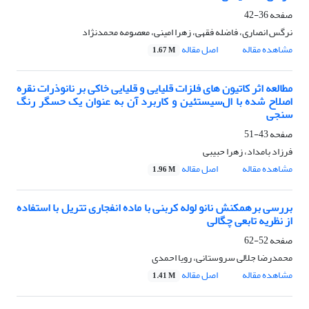
صفحه
36-42
نرگس انصاری، فاضله فقهی، زهرا امینی، معصومه محمدنژاد
مشاهده مقاله
اصل مقاله
1.67 M
مطالعه اثر کاتیون های فلزات قلیایی و قلیایی خاکی بر نانوذرات نقره
اصلاح شده با ال‌سیستئین و کاربرد آن به عنوان یک حسگر رنگ
سنجی
صفحه
43-51
فرزاد بامداد، زهرا حبیبی
مشاهده مقاله
اصل مقاله
1.96 M
بررسی برهمکنش نانو لوله کربنی با ماده انفجاری تتریل با استفاده
از نظریه تابعی چگالی
صفحه
52-62
محمدرضا جلالی سروستانی، رویا احمدی
مشاهده مقاله
اصل مقاله
1.41 M