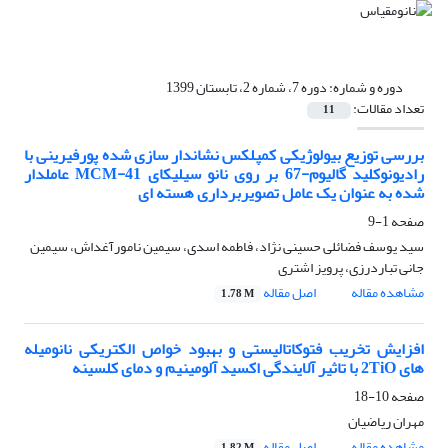
دوره و شماره:
دوره 7، شماره 2، تابستان 1399
تعداد مقالات:
11
بررسی توزیع بیولوژیکی کمپلکس نشاندار سازی شده پورفیرینی با
رادیونوکلید گالیوم-67 بر روی نانو سیلیکای MCM-41 عاملدار
شده به عنوان یک عامل تصویربرداری هسته ای
صفحه
1-9
سید یوسف فضائلی حسینی نژاد، فاطمه اسدی، سیمین نامورآغداش، سیمین
جانی تباردرزی، پرویز اشتری
مشاهده مقاله
اصل مقاله
1.78 M
افزایش تخریب فتوکاتالیستی و بهبود خواص الکتریکی نانومیله
های 2TiO با تاثیر آلایندگی اکسید آلومینیم و دمای کلسینه
صفحه
10-18
مهران ریاضیان
مشاهده مقاله
اصل مقاله