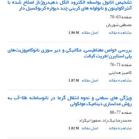
تشخیص اتانول بواسطه الکترود الکل دهیدروژناز اصلاح شده با
آنتراکوئینون و نانولوله های کربنی چند دیواره کربوکسیل دار
صفحه
63-70
مصطفی شوریان
مشاهده مقاله
اصل مقاله
1.96 M
بررسی خواص مغناطیسی، مکانیکی و دیر سوزی نانوکامپوزیت‌های
پلی استایرن/فریت کبالت
صفحه
71-76
کامبیز هدایتی
مشاهده مقاله
اصل مقاله
1.87 M
ویژگی های سطحی و نحوه انتقال گرما در نانوسامانه طلا-آب به
روش مدلسازی دینامیک مولکولی
صفحه
77-88
محمدرضا نیک زاد، صفورا نیکزاد
مشاهده مقاله
اصل مقاله
1.82 M