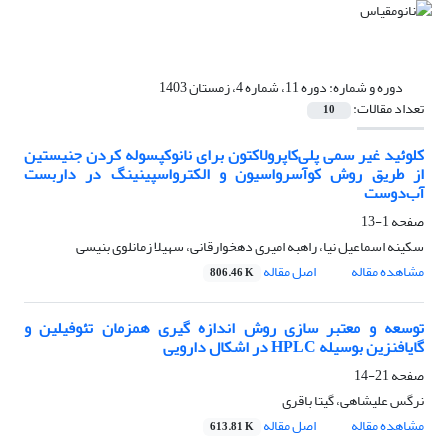
دوره و شماره:
دوره 11، شماره 4، زمستان 1403
تعداد مقالات:
10
کلوئید غیر سمی پلی‌کاپرولاکتون برای نانوکپسوله کردن جنیستین
از طریق روش کوآسرواسیون و الکترواسپینینگ در داربست
آب‌دوست
صفحه
1-13
سکینه اسماعیل نیا، راهبه امیری دهخوارقانی، سهیلا زمانلوی بنیسی
مشاهده مقاله
اصل مقاله
806.46 K
توسعه و معتبر سازی روش اندازه گیری همزمان تئوفیلین و
گایافنزین بوسیله HPLC در اشکال دارویی
صفحه
21-14
نرگس علیشاهی، گیتا باقری
مشاهده مقاله
اصل مقاله
613.81 K