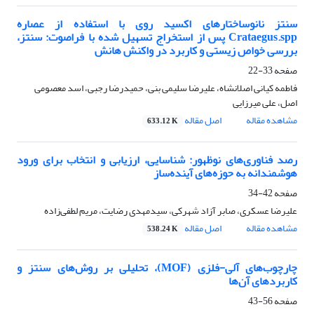
سنتز نانوساختارهای اکسید روی با استفاده از عصاره
Crataegus.spp پس از استخراج تسهیل شده با فراصوت: سنتز،
بررسی خواص زیستی و کاربرد در واکنش هانش
صفحه
33-22
فاطمه کیانی اصلانشاه، علیرضا سلیمی بنی، حمیدرضا رجبی، اسد معصومی
اصل، علی میرزایی
مشاهده مقاله
اصل مقاله
633.12 K
رصد فناوری‌های نوظهور: شناسایی، ارزیابی و انتخاب برای ورود
هوشمندانه به حوزه‌های آینده‌ساز
صفحه
42-34
علیرضا عسکری، صابر آزاد شهرکی، سیدمهدی رضایت، مریم لطفی‌زاده
مشاهده مقاله
اصل مقاله
538.24 K
چارچوب‌های آلی-فلزی (MOF)، تحلیلی بر روش‌های سنتز و
کاربردهای آن‌ها
صفحه
56-43