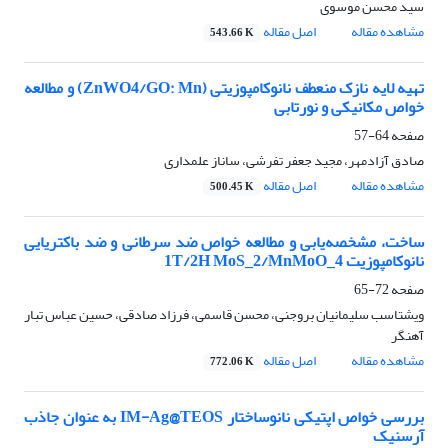
سید محسن موسوی
مشاهده مقاله
اصل مقاله
543.66 K
تهیه لایه نازک منعطف نانوکامپوزیتی (ZnWO4/GO: Mn) و مطالعه
خواص مکانیکی و نورتابی
صفحه
64-57
صادق آزادمهر، مجید جعفر تفرشی، ساناز علمداری
مشاهده مقاله
اصل مقاله
500.45 K
ساخت، مشخصه‌یابی و مطالعه خواص ضد سرطانی و ضد باکتریایی
نانوکامپوزیت 1T/2H MoS_2/MnMoO_4
صفحه
72-65
ویشتاسب سلیمانیان بروجنی، محسن قاسمی، فرزاد صادقی، حسین عباس تبار
آهنگر
مشاهده مقاله
اصل مقاله
772.06 K
بررسی خواص اپتیکی نانوساختار IM-Ag@TEOS به عنوان جاذب
آرسنیک