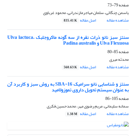
صفحه
79-73
یاسمن چنگائی، سلمان مهاجرمازندرانی، محمود غرباوی
مشاهده مقاله
اصل مقاله
835.41 K
سنتز سبز نانو ذرات نقره از سه گونه ماکروجلبک Ulva lactuca،
Ulva Flexuosa و Padina australis
صفحه
85-80
محدثه میری
مشاهده مقاله
اصل مقاله
560.63 K
سنتز و شناسایی نانو سرامیک SBA-16 به روش سبز و کاربرد آن
به عنوان سیستم تحویل داروی تموزولامید
صفحه
105-86
سمانه سلیمانی، مریم رضوی مهر، محمدحسین فکری
مشاهده مقاله
اصل مقاله
1.38 M