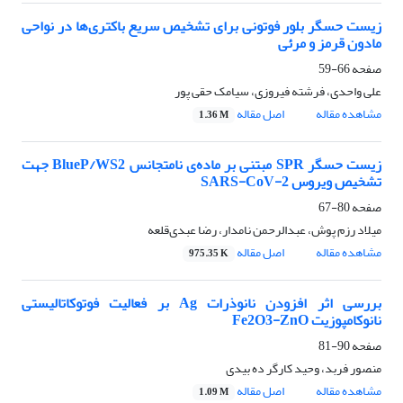
زیست حسگر بلور فوتونی برای تشخیص سریع باکتری‌ها در نواحی
مادون قرمز و مرئی
صفحه
66-59
علی واحدی، فرشته فیروزی، سیامک حقی پور
مشاهده مقاله
اصل مقاله
1.36 M
زیست حسگر SPR مبتنی بر ماده‌ی نامتجانس BlueP/WS2 جهت
تشخیص ویروس SARS-CoV-2
صفحه
80-67
میلاد رزم پوش، عبدالرحمن نامدار، رضا عبدی‌قلعه
مشاهده مقاله
اصل مقاله
975.35 K
بررسی اثر افزودن نانوذرات Ag بر فعالیت فوتوکاتالیستی
نانوکامپوزیت Fe2O3-ZnO
صفحه
90-81
منصور فربد، وحید کارگر ده بیدی
مشاهده مقاله
اصل مقاله
1.09 M