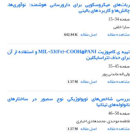
ربات‌های میکروسکوپی برای دارورسانی هوشمند: نوآوری‌ها،
چالش‌ها و کاربردهای بالینی
صفحه
34-15
سارا خلفی
مشاهده مقاله
اصل مقاله
642.94 K
تهیه ‏ی کامپوزیت MIL-53(Fe)-COOH@PANI و استفاده از آن
برای حذف تتراسایکلین
صفحه
45-35
ولی اله ماندنی پور
مشاهده مقاله
اصل مقاله
1.57 M
بررسی شاخص‌های توپولوژیکی نوع سمبور در ساختارهای
نانولوله‌های تیتانیا
صفحه
58-46
فاطمه موحدی، محمدهادی اخباری
مشاهده مقاله
اصل مقاله
1.57 M