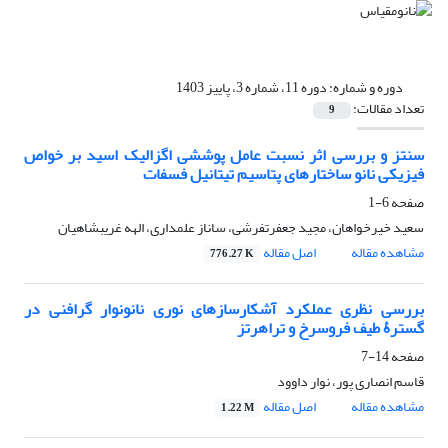
دوره و شماره:
دوره 11، شماره 3، پاییز 1403
تعداد مقالات:
9
سنتز و بررسی اثر نسبت عامل پوششی اگزالیک اسید بر خواص
فیزیکی نانو ساختارهای پتاسیم تیتانیل فسفات
صفحه
6-1
سعید خیرخواهان، مجید جعفرتفرشی، ساناز علمداری، الهه غریبشاهیان
مشاهده مقاله
اصل مقاله
776.27 K
بررسی نظری عملکرد آشکارسازهای نوری نانونوار گرافنی در
گسترۀ طیف فروسرخ و تراهرتز
صفحه
14-7
قاسم انصاری پور، نوار داوود
مشاهده مقاله
اصل مقاله
1.22 M