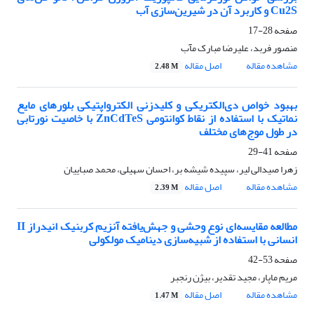
Cu2S و کاربرد آن در شیرین‌سازی آب
صفحه
28-17
منصور فربد، علیرضا مبارک مآب
مشاهده مقاله
اصل مقاله
2.48 M
بهبود خواص دی‌الکتریکی و کلیدزنی الکترواپتیکی بلورهای مایع
نماتیک با استفاده از نقاط کوانتومی ZnCdTeS با خاصیت نورتابی
در طول موج‌های مختلف
صفحه
41-29
زهرا صیدالی لیر، سپیده شیشه بر، احسان سهیلی، محمد صباییان
مشاهده مقاله
اصل مقاله
2.39 M
مطالعه مقایسه‌ای نوع وحشی و جهش‌یافته آنزیم کربنیک انیدراز II
انسانی با استفاده از شبیه‌سازی دینامیک مولکولی
صفحه
53-42
مریم ماپار، مجید تقدیر، بیژن رنجبر
مشاهده مقاله
اصل مقاله
1.47 M