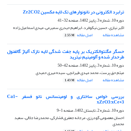
ترابرد الکترونی در نانونوارهای تک لایه مکسین Zr2CO2
دوره 10، شماره 3، پاییز 1402، صفحه
32-41
اکبر نیازی، حسین نیکوفرد، ابراهیم حیدری سمیرمی، مهدی اسماعیل زاده
مشاهده مقاله
اصل مقاله
2.55 M
حسگر مگنتوالکتریک بر پایه جفت شدگی لایه نازک آلیاژ گالفنول
طرحدار شده و آلومینیم نیترید
دوره 10، شماره 3، پاییز 1402، صفحه
42-50
میثم حق پرست، محمد مهدی طهرانچی، سیده مهری حمیدی
مشاهده مقاله
اصل مقاله
1.43 M
بررسی خواص ساختاری و لومینسانس نانو فسفر Ca1-
xZrO3:xCe+3
دوره 10، شماره 2، تابستان 1402، صفحه
1-9
احسان معصومی گودرزی، مرجانه جعفری فشارکی، محمدرضا جلالی، سعید
محمدی