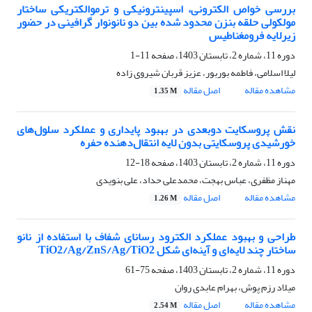
بررسی خواص الکترونی، اسپینترونیکی و ترموالکتریکی ساختار
مولکولی حلقه بنزن محدود شده بین دو نانونوار گرافینی در حضور
زیرلایه فرومغناطیس
دوره 11، شماره 2، تابستان 1403، صفحه
11-1
لیلا اسلامی، فاطمه بوربور، عزیز قربان شیروی زاده
مشاهده مقاله
اصل مقاله
1.35 M
نقش پروسکایت دوبعدی در بهبود پایداری و عملکرد سلول‌های
خورشیدی پروسکایتی بدون لایه انتقال‌دهنده حفره
دوره 11، شماره 2، تابستان 1403، صفحه
18-12
مهناز مظفری، عباس بهجت، محمدعلی حداد، علی بنویدی
مشاهده مقاله
اصل مقاله
1.26 M
طراحی و بهبود عملکرد الکترود رسانای شفاف با استفاده از نانو
ساختار چند لایه‌ای و آینه‌ای شکل TiO2/Ag/ZnS/Ag/TiO2
دوره 11، شماره 2، تابستان 1403، صفحه
75-61
میلاد رزم پوش، بهرام عابدی روان
مشاهده مقاله
اصل مقاله
2.54 M