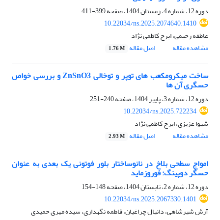
دوره 12، شماره 4، زمستان 1404، صفحه
399-411
10.22034/ns.2025.2074640.1410
عاطفه رحیمی، ایرج کاظمی نژاد
مشاهده مقاله
اصل مقاله
1.76 M
ساخت میکرومکعب های توپر و توخالی ZnSnO3 و بررسی خواص
حسگری آن ها
دوره 12، شماره 3، پاییز 1404، صفحه
240-251
10.22034/ns.2025.722234
شیوا عزیزی، ایرج کاظمی نژاد
مشاهده مقاله
اصل مقاله
2.93 M
امواج سطحی بلاخ در نانوساختار بلور فوتونی یک بعدی به عنوان
حسگر ‏دوپینگ: فوروزماید ‏
دوره 12، شماره 2، تابستان 1404، صفحه
148-154
10.22034/ns.2025.2067330.1401
آرش شیرشاهی، دانیال چراغیان، فاطمه نگهداری، سیده مهری حمیدی