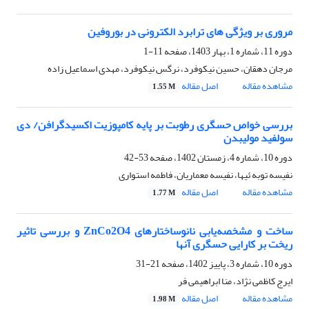
مروری بر ویژگی های ترابرد الکترونی در بوروفین
دوره 11، شماره 1، بهار 1403، صفحه
11-1
مرجان دهقان، حسین نیکوفرد، نرگس نیکوفرد، مهدی اسماعیل زاده
مشاهده مقاله
اصل مقاله
1.55 M
بررسی خواص حسگری رطوبت بر پایه کامپوزیت اکسیدگرافن/ دی
سولفید مولیبدن
دوره 10، شماره 4، زمستان 1402، صفحه
53-42
نفیسه توبه ئیها، نفیسه معماریان، فاطمه استواری
مشاهده مقاله
اصل مقاله
1.77 M
ساخت و مشخصه‌یابی نانوساختارهای ZnCo2O4 و بررسی تاثیر
ریخت بر کارایی حسگری آنها
دوره 10، شماره 3، پاییز 1402، صفحه
21-31
ایرج کاظمی نژاد، منا ابراهیمی فر
مشاهده مقاله
اصل مقاله
1.98 M