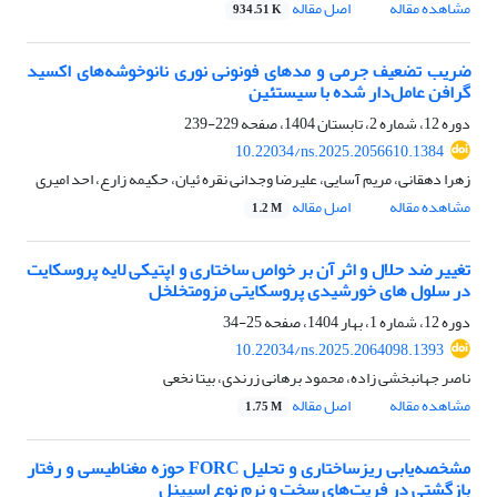
مشاهده مقاله
اصل مقاله
934.51 K
ضریب تضعیف جرمی و مدهای فونونی نوری نانوخوشه‌های اکسید
گرافن عامل‌دار شده با سیستئین
دوره 12، شماره 2، تابستان 1404، صفحه
229-239
10.22034/ns.2025.2056610.1384
زهرا دهقانی، مریم آسایی، علیرضا وجدانی نقره ئیان، حکیمه زارع، احد امیری
مشاهده مقاله
اصل مقاله
1.2 M
تغییر ضد حلال و اثر آن بر خواص ساختاری و اپتیکی لایه پروسکایت
در سلول های خورشیدی پروسکایتی مزومتخلخل
دوره 12، شماره 1، بهار 1404، صفحه
25-34
10.22034/ns.2025.2064098.1393
ناصر جهانبخشی زاده، محمود برهانی زرندی، بیتا نخعی
مشاهده مقاله
اصل مقاله
1.75 M
مشخصه‌یابی ریزساختاری و تحلیل FORC حوزه مغناطیسی و رفتار
بازگشتی در فریت‌های سخت و نرم نوع اسپینل