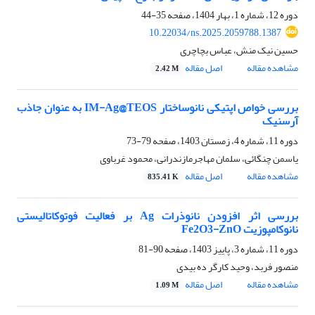
دوره 12، شماره 1، بهار 1404، صفحه
35-44
10.22034/ns.2025.2059788.1387
حسین نیک منش، عباس بچاچری
مشاهده مقاله
اصل مقاله
2.42 M
بررسی خواص اپتیکی نانوساختار IM-Ag@TEOS به عنوان جاذب
آرسنیک
دوره 11، شماره 4، زمستان 1403، صفحه
79-73
یاسمن چنگائی، سلمان مهاجرمازندرانی، محمود غرباوی
مشاهده مقاله
اصل مقاله
835.41 K
بررسی اثر افزودن نانوذرات Ag بر فعالیت فوتوکاتالیستی
نانوکامپوزیت Fe2O3-ZnO
دوره 11، شماره 3، پاییز 1403، صفحه
90-81
منصور فربد، وحید کارگر ده بیدی
مشاهده مقاله
اصل مقاله
1.09 M