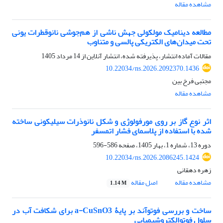
مشاهده مقاله
مطالعه دینامیک مولکولی جهش ناشی از هم‌جوشی نانوقطرات یونی
تحت میدان‌های الکتریکی پالسی و متناوب
مقالات آماده انتشار، پذیرفته شده، انتشار آنلاین از
14 مرداد 1405
10.22034/ns.2026.2092370.1436
مجتبی فرخ بین
مشاهده مقاله
اثر نوع گاز بر روی مورفولوژی و شکل نانوذرات سیلیکونی ساخته
شده با استفاده از پلاسمای فشار اتمسفر
دوره 13، شماره 1، بهار 1405، صفحه
586-596
10.22034/ns.2026.2086245.1424
زهره دهقانی
مشاهده مقاله
اصل مقاله
1.14 M
ساخت و بررسی فوتوآند بر پایۀ a-CuSnO3 برای شکافت آب در
سلول فوتوالکتروشیمیایی