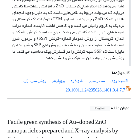
نشان می‌دهد که اندازه‌های کریستالی ZnO با افزایش غلظت طلا کاهش
می‌یابد که می‌تواند مربوط به نقص‌هایی باشد که به دلیل وجود اتم‌های
طلا در شبکه ZnO رخ می‌دهد. تصاویر TEM نانوذرات تک کریستالی و
نزدیک به کروی را بیان می کنند و با کاهش غلظت آلاینده، اندازه ذرات
نمونه های دوپ شده کاهش می یابد. برای محاسبه کرنش شبکه و
اندازه کریستال از روش نمودار اندازه-کرنش (SSP) و فرمول شرر
استفاده شد. تفاوت تخمین زده شده بین روش های SSP و شرر به این
دلیل است که SSP سهم کرنش را در گسترش پیک محاسبه می کند، اما
روش شرر نمی تواند این سهم کرنش را نشان دهد.
کلیدواژه‌ها
اکسید روی
سنتز سبز
نانو ذره
بیوپلیمر
روش سل-ژل
20.1001.1.24235628.1401.9.4.7.7
عنوان مقاله
English
Facile green synthesis of Au-doped ZnO
nanoparticles prepared and X-ray analysis by