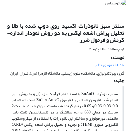
سنتز سبز نانوذرات اکسید روی دوپ شده با طلا و
تحلیل پراش اشعه ایکس به دو روش نمودار اندازه-
کرنش و فرمول شرر
نوع مقاله : مقاله پژوهشی
نویسنده
نادیا محمودی خطیر
گروه بیوتکنولوژی، دانشکده علوم زیستی، دانشگاه الزهرا (س)، تهران، ایران
چکیده
سنتز نانوذرات ZnAuO با استفاده از فرآیند سل-ژل و به روش سبز
انجام شد. افزودن ناخالصی با فرمول Zn1-x Au xO است که xبرابر
0.0، 0.03، 0.06 و 0.09 در نظر گرفته شده است. این ترکیبات به مدت 2
ساعت در دمای 650 درجه سانتیگراد در کلسیناسیون ثابت باقی
ماندند. مورفولوژی و ساختار این نانوذرات با استفاده از میکروسکوپ
الکترونی عبوری (TEM) و تجزیه و تحلیل پراش اشعه ایکس (XRD)
مورد بررسی قرار گرفت. کاهش در پیک‌های شدت در الگوهای XRD