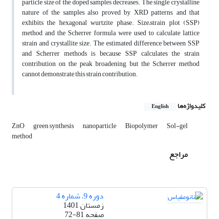
particle size of the doped samples decreases. The single crystalline
nature of the samples also proved by XRD patterns, and that
exhibits the hexagonal wurtzite phase. Size–strain plot (SSP)
method and the Scherrer formula were used to calculate lattice
strain and crystallite size. The estimated difference between SSP
and Scherrer methods is because SSP calculates the strain
contribution on the peak broadening, but the Scherrer method
cannot demonstrate this strain contribution.
کلیدواژه‌ها
English
ZnO
green synthesis
nanoparticle
Biopolymer
Sol-gel
method
مراجع
دوره 9، شماره 4
زمستان 1401
صفحه
72-81