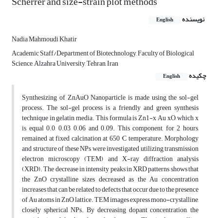
Scherrer and size-strain plot methods
نویسنده
English
Nadia Mahmoudi Khatir
Academic Staff/Department of Biotechnology, Faculty of Biological
Science, Alzahra University, Tehran, Iran
چکیده
English
Synthesizing of ZnAuO Nanoparticle is made using the sol-gel
process. The sol-gel process is a friendly and green synthesis
technique in gelatin media. This formula is Zn1-x Au xO, which x
is equal 0.0, 0.03, 0.06 and 0.09. This component, for 2 hours,
remained at fixed calcination at 650 °C temperature. Morphology
and structure of these NPs were investigated utilizing transmission
electron microscopy (TEM) and X-ray diffraction analysis
(XRD). The decrease in intensity peaks in XRD patterns shows that
the ZnO crystalline sizes decreased as the Au concentration
increases that can be related to defects that occur due to the presence
of Au atoms in ZnO lattice. TEM images express mono-crystalline,
closely spherical NPs. By decreasing dopant concentration, the