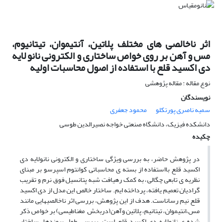
اثر ناخالصی های مختلف پلاتین، آنتیموان، تیتانیوم،
مس و آهن بر روی خواص ساختاری و الکترونی نانو لایه
دی اکسید قلع با استفاده از اصول محاسبات اولیه
نوع مقاله : مقاله پژوهشی
نویسندگان
سمیه ناصری پورتکلو
محمود جعفری
دانشکده فیزیک، دانشگاه صنعتی خواجه نصیرالدین طوسی
چکیده
در پژوهش حاضر، به بررسی ویژگی ساختاری و الکترونی نانولایه دی
اکسید قلع بااستفاده از بسته ی محاسباتی کوانتوم اسپرسو بر مبنای
نظریه ی تابعی چگالی، به کمک رهیافت شبه پتانسیل فوق نرم و تقریب
گرادیان تعمیم یافته، پرداخته­ ایم. ساختار خالص این مدل از دی اکسید
قلع نیم­ رساناست. هدف از این پژوهش، بررسی اثر ناخالصی­هایی مانند
مس،انتیموان، تیتانیم، پلاتین وآهن(دربخش مغناطیسی) بر خواص ذکر
شده ی نانولایه دی اکسید قلع است. بررسی طول پیوندها، ساختار