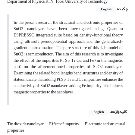
Department of Physics, K. N. Toosi University of Technology
چکیده
English
In the present research, the structural and electronic properties of
SnO2 nanolayer have been investigated using Quantum
ESPRESSO integrated suite based on density-functional theory
using ultrasoft pseudopotential approach and the generalized-
gradient approximation. The pure structure of this slab model of
SnO2 is semiconductor. The aim of this research is to investigate
the effect of the impurities Pt, Sb, Ti, Cu, and Fe (in the magnetic
part) on the aforementioned properties of SnO2 nanolayer.
Examining the related bond lengths, band structures and density of
states indicate that adding Pt, Sb, Ti, and Cu impurities enhances the
conductivity of SnO2 nanolayer; adding Fe impurity also induces
magnetic properties to the nanolayer.
کلیدواژه‌ها
English
Tin dioxide nanolayer
Effect of impurity
Electronic and structural
properties