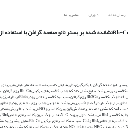
ارسال مقاله
داوران
تماس با ما
بررسی جذب نیتروژن مونو اکسید روی نانو کلاسترهای Rh-Cuنشانده شده بر بستر نانو صفحه گرافن با ا
مطالعه قرار گرفت. سپس جذب مولکول NOروی پایدارترین ساختارهای گرافن – کلاست
خالص مس Cu4 از نظر انرژی مطلوب تر است. در حالیکه از بین کلاسترهای ترکیبی، ف
روژن مطلوبتر از جذب از طرف اتم اکسیژن می باشد. همچنین جذب روی اتم های رودیم مطلو
همچنین از بین کلاسترهای ترکیبی، کلاستر Rh3Cu تمایل بیشتری به تفکیکNO دارد. بار منفی NBO روی مولکولNO بعد از جذب روی کل