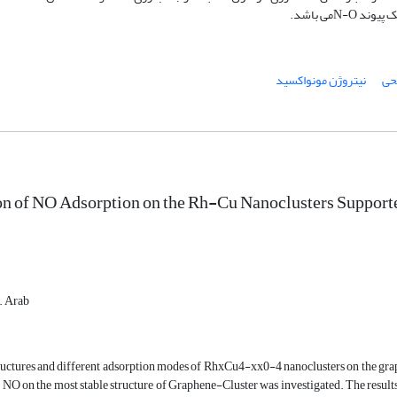
حی
نیتروژن مونواکسید
on of NO Adsorption on the Rh-Cu Nanoclusters Support
. Arab
tructures and different adsorption modes of RhxCu4-xx0-4 nanoclusters on the gr
 NO on the most stable structure of Graphene-Cluster was investigated. The result