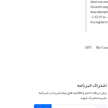
sheet was ene
favored compa
than adsorpt
-1.62 eV to -
in a regular
DFT
Rh-Cu n
اشتراک خبرنامه
برای دریافت اخبار و اطلاعیه های مهم نشریه در خبرنامه
نشریه مشترک شوید.