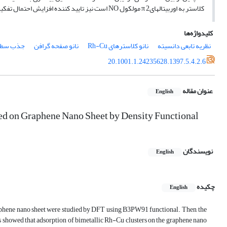
کلاستر به اوربیتالهایπ 2 مولکول NO است نیز تایید کننده افزایش احتمال تفکیک پیوند N-Oمی باشد.
کلیدواژه‌ها
نظریه تابعی دانسیته
نانو کلاسترهای Rh-Cu
نانو صفحه گرافن
جذب سط
20.1001.1.24235628.1397.5.4.2.6
عنوان مقاله
English
ed on Graphene Nano Sheet by Density Functional
نویسندگان
English
چکیده
English
aphene nano sheet were studied by DFT using B3PW91 functional. Then, the
s showed that adsorption of bimetallic Rh-Cu clusters on the graphene nano