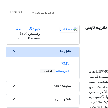
ورود به سامانه
ENGLISH
ستفاده از نظریه تابعی
دوره 5، شماره 4
زمستان 1397
صفحه
305-318
فایل ها
XML
اصل مقاله
ساختارهای پایدار و حالت های مختلف جذب نانوکلاسترهای RhxCu4-xx0-4 بر بستر نانو صفحه گرافن با بکارگیری نظریه تابعی دانسیته، با استفاده از تابعی هیبریدی B3PW91 مورد
2.23 M
ر بررسی شد. نتایج نشان داد که جذب کلاسترهای ترکیبی Rh-Cu روی گرافن نسبت به کلاستر
قط جذب کلاستر Rh3Cu روی گرافن نسبت به کلاستر خالص رودیمRh4 از نظر انرژی مطلوب تر است.
سابقه مقاله
بتر از جذب روی
اتم های مس است. مقادیر انرژی جذبNO در محدوده -1.62 eVتا -2.63 eV بدست آمد که نشان دهنده برهمکنش قوی بین کلاستر و NO می باشد. با افزایش مقدار Rh در کلاستر،
مقدار انرژی جذب NO افزایش یافته است و بیشترین مقدار انرژی جذب مربوط به کلاستر Rh4 می باشد. طول پیوند N-Oبعد از جذب روی کلاسترهای خالصRh4 وCu4 نسبت به
هم رسانی
کلاسترهای ترکیبی Rh-Cuبه مقدار بیشتری افزایش یافته است که نشان می دهد کلاسترهای خالصRh4 وCu4 نسبت به کلاسترهای ترکیبی Rh-Cuتمایل بیشتری به تفکیک NOدارند.
استرها که نشان دهنده انتقال الکترون از