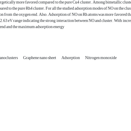
rgetically more favored compared to the pure Cu4 cluster. Among bimetallic clust
red to the pure Rh4 cluster. For all the studied adsorption modes of NO on the clus
ion from the oxygen end. Also. Adsorption of NO on Rh atoms was more favored th
2.63 eV range indicating the strong interaction between NO and cluster. With incre
 trend and the maximum adsorption energy
anoclusters
Graphene nano sheet
Adsorption
Nitrogen monoxide