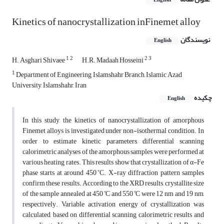
English
Kinetics of nanocrystallization inFinemet alloy
نویسندگان
English
1
2
2
3
H. Asghari Shivaee
H.R. Madaah Hosseini
1
Department of Engineering, Islamshahr Branch, Islamic Azad
University, Islamshahr, Iran
چکیده
English
In this study, the kinetics of nanocrystallization of amorphous
Finemet alloys is investigated under non-isothermal condition. In
order to estimate kinetic parameters, differential scanning
calorimetric analyses of the amorphous samples were performed at
various heating rates. This results show that crystallization of α-Fe
phase starts at around 450 ̊C. X-ray diffraction pattern samples
confirm these results. According to the XRD results, crystallite size
of the sample annealed at 450 ̊C and 550 ̊C were 12 nm and 19 nm,
respectively. Variable activation energy of crystallization was
calculated, based on differential scanning calorimetric results and