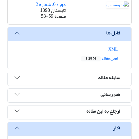
دوره 6، شماره 2
تابستان 1398
صفحه
53-59
فایل ها
XML
اصل مقاله
1.28 M
سابقه مقاله
هم رسانی
ارجاع به این مقاله
آمار