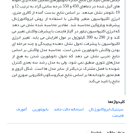
های آنیل شده در دماهای 450 و 550 درجه سانتی گراد به ترتیب 12 و
19 نانومتر نشان میدهد. بر اساس نتایج بدست آمده از کالری متری،
انرژی اکتیواسیون متغیر واکنش با استفاده از روش ایزوکانورژنال
پیشرفته ویازوکین محاسبه شد. مقادیر محاسبه شده نشان می دهد
که انرژی اکتیواسیون تبلور در آلیاژ فاینمت با پیشرفت واکنش تغییر می
کند و از 290 به 390 کیلوژول بر مول افزایش می یابد. تغییر انرژی
اکتیواسیون با پیشرفت تحول نشان دهنده پیچیدگی و چند مرحله ای
بودن واکنش نانوبلورین شدن است. محاسبه مدل واکنش بر اساس
نتایج تجربی نشان می دهد که تحول نانوبلورین شدن به هیچ از
مدل‌های تئوری منطبق نمی شود، ولی به مدل رشد سه بعدی کنترل
شونده با فصل مشترک نزدیکتر از سایر مدل ها است. شکل کروی و
هم محور نانودانه ها بر اساس نتایج میکروسکوپ الکترونی عبوری این
نتایج را تایید می کند.
کلیدواژه‌ها
سینتیک ایزوکانورژنال
استحاله حالت جامد
نانوبلورین
آمورف
فاینمت
عنوان مقاله