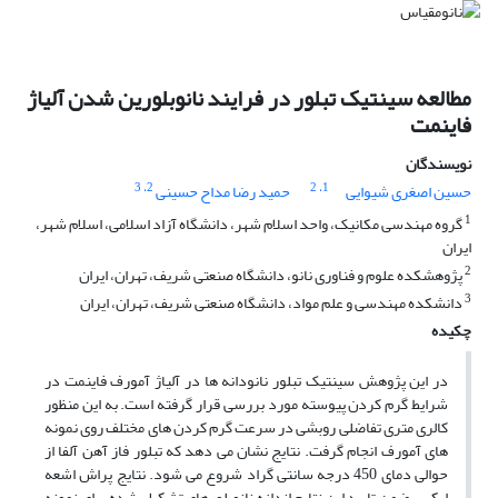
مطالعه سینتیک تبلور در فرایند نانوبلورین شدن آلیاژ
فاینمت
نویسندگان
، 3
2
، 2
1
حسین اصغری شیوایی
حمید رضا مداح حسینی
1
گروه مهندسی مکانیک، واحد اسلام شهر، دانشگاه آزاد اسلامی، اسلام شهر،
ایران
2
پژوهشکده علوم و فناوری نانو، دانشگاه صنعتی شریف، تهران، ایران
3
دانشکده مهندسی و علم مواد، دانشگاه صنعتی شریف، تهران، ایران
چکیده
در این پژوهش سینتیک تبلور نانودانه ها در آلیاژ آمورف فاینمت در
شرایط گرم کردن پیوسته مورد بررسی قرار گرفته است. به این منظور
کالری متری تفاضلی روبشی در سرعت گرم کردن های مختلف روی نمونه
های آمورف انجام گرفت. نتایج نشان می دهد که تبلور فاز آهن آلفا از
حوالی دمای 450 درجه سانتی گراد شروع می شود. نتایج پراش اشعه
ایکس ضمن تایید این نتایج اندازه نانوبلورهای تشکیل شده برای نمونه