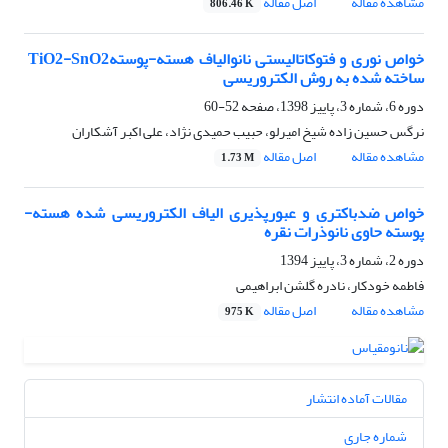
مشاهده مقاله
اصل مقاله
806.46 K
خواص نوری و فتوکاتالیستی نانوالیاف هسته-پوسته‎ TiO2-SnO2
دوره 6، شماره 3، پاییز 1398، صفحه
52-60
نرگس حسین زاده شیخ امیرلو، حبیب حمیدی نژاد، علی اکبر آشکاران
مشاهده مقاله
اصل مقاله
1.73 M
خواص ضدباکتری و عبورپذیری الیاف الکتروریسی شده هسته-
پوسته حاوی نانوذرات نقره
دوره 2، شماره 3، پاییز 1394
فاطمه خودکار، نادره گلشن ابراهیمی
مشاهده مقاله
اصل مقاله
975 K
مقالات آماده انتشار
شماره جاری