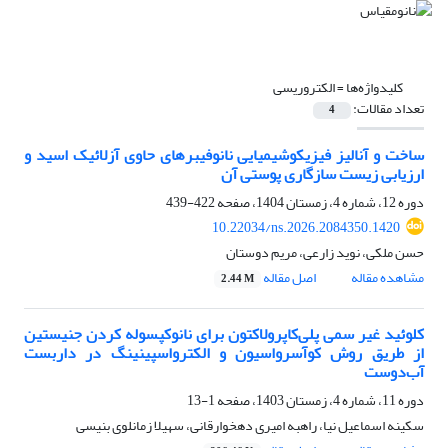
کلیدواژه‌ها =
الکتروریسی
تعداد مقالات:
4
ساخت و آنالیز فیزیکوشیمیایی نانوفیبرهای حاوی آزلائیک اسید و
ارزیابی زیست سازگاری پوستی آن
دوره 12، شماره 4، زمستان 1404، صفحه
422-439
10.22034/ns.2026.2084350.1420
حسن ملکی، نوید زارعی، مریم دوستان
مشاهده مقاله
اصل مقاله
2.44 M
کلوئید غیر سمی پلی‌کاپرولاکتون برای نانوکپسوله کردن جنیستین
از طریق روش کوآسرواسیون و الکترواسپینینگ در داربست
آب‌دوست
دوره 11، شماره 4، زمستان 1403، صفحه
1-13
سکینه اسماعیل نیا، راهبه امیری دهخوارقانی، سهیلا زمانلوی بنیسی