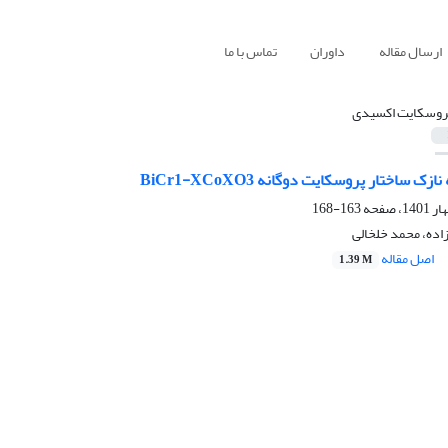
ارسال مقاله
داوران
تماس با ما
روسکایت اکسیدی
ک ساختار پروسکایت دوگانه BiCr1-XCoXO3
163-168
ده، محمد خلخالی
اصل مقاله
1.39 M