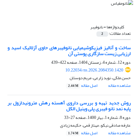
کلیدواژه‌ها =
نانوفیبر
تعداد مقالات:
2
ساخت و آنالیز فیزیکوشیمیایی نانوفیبرهای حاوی آزلائیک اسید و
ارزیابی زیست سازگاری پوستی آن
دوره 12، شماره 4، زمستان 1404، صفحه
422-439
10.22034/ns.2026.2084350.1420
حسن ملکی، نوید زارعی، مریم دوستان
مشاهده مقاله
اصل مقاله
2.44 M
روش جدید تهیه و بررسی داروی آهسته رهش مترونیدازول بر
پایه نمد نانو فیبری پلی وینیل الکل
دوره 8، شماره 1، بهار 1400، صفحه
27-33
عارفه صادقی نیکو، مهناز قمی، حکیمه زیادی
مشاهده مقاله
اصل مقاله
1.74 M