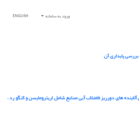
ورود به سامانه
ENGLISH
بررسی پایداری آن
F و کاربرد آن در تخریب مواد رنگی آلاینده های دورریز فاضلاب آبی صنایع شامل اریترومایسن و کنگو رد –