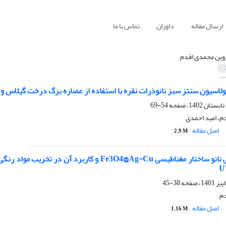
ارسال مقاله
داوران
تماس با ما
ین محمدی اقدم
لاسیون سنتز سبز نانوذرات نقره با استفاده از عصاره برگ درخت گیلاس و 
54-69
، امید احمدی
اصل مقاله
2.9 M
سنتز و شناسایی نانو ساختار مغناطیسی e3O4@Ag-Cu
38-45
م
اصل مقاله
1.16 M