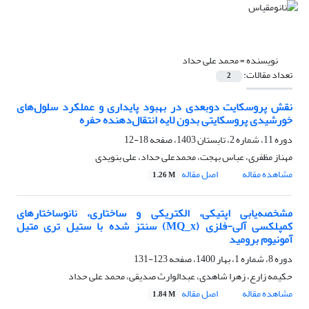
نویسنده =
محمد علی حداد
تعداد مقالات:
2
نقش پروسکایت دوبعدی در بهبود پایداری و عملکرد سلول‌های
خورشیدی پروسکایتی بدون لایه انتقال‌دهنده حفره
دوره 11، شماره 2، تابستان 1403، صفحه
18-12
مهناز مظفری، عباس بهجت، محمدعلی حداد، علی بنویدی
مشاهده مقاله
اصل مقاله
1.26 M
مشخصه‌یابی اپتیکی، الکتریکی و ساختاری، نانوساختارهای
کمپلکسی آلی-فلزی (MQ_x) سنتز شده با ستیل تری متیل
آمونیوم برومید
دوره 8، شماره 1، بهار 1400، صفحه
123-131
حکیمه زارع، زهرا شاهدی، عبدالوارث صدیقی، محمد علی حداد
مشاهده مقاله
اصل مقاله
1.84 M