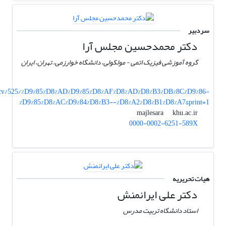
سردبیر
دکتر محمدحسین مجلس آرا
گروه آموزشی فیزیک اتمی - مولکولی، دانشگاه خوارزمی، تهران، ایران
r/cv/525/%D9%85%D8%AD%D9%85%D8%AF%D8%AD%D8%B3%DB%8C%D9%86-
%D9%85%D8%AC%D9%84%D8%B3--%D8%A2%D8%B1%D8%A7&print=1
khu.ac.ir
majlesara
0000-0002-6251-589X
هیات تحریریه
دکتر علی ایرانمنش
استاد دانشگاه تربیت مدرس