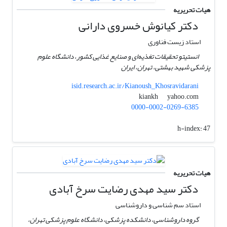
هیات تحریریه
دکتر کیانوش خسروی دارانی
استاد زیست فناوری
انستیتو تحقیقات تغذیه‌ای و صنایع غذایی کشور، دانشگاه علوم
پزشکی شهید بهشتی، تهران، ایران
isid.research.ac.ir/Kianoush_Khosravidarani
yahoo.com
kiankh
0000-0002-0269-6385
h-index:
47
هیات تحریریه
دکتر سید مهدی رضایت سرخ آبادی
استاد سم شناسی و داروشناسی
گروه داروشناسی، دانشکده پزشکی، دانشگاه علوم پزشکی تهران،