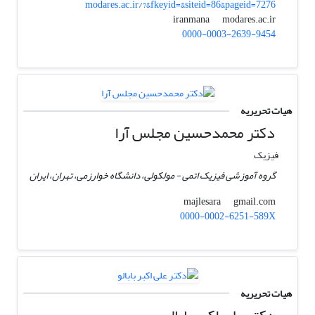
modares.ac.ir/?&fkeyid=&siteid=86&pageid=7276
modares.ac.ir
iranmana
0000-0003-2639-9454
هیات تحریریه
دکتر محمدحسین مجلس آرا
فیزیک
گروه آموزشی فیزیک اتمی - مولکولی، دانشگاه خوارزمی، تهران، ایران
gmail.com
majlesara
0000-0002-6251-589X
هیات تحریریه