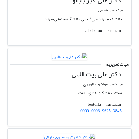
دکتر علی اکبر بابالو
مهندسی شیمی
دانشکده مهندسی شیمی، دانشگاه صنعتی سهند
sut.ac.ir
a.babaluo
هیات تحریریه
دکتر علی بیت اللهی
مهندسی مواد و متالورژی
استاد دانشگاه علم و صنعت
iust.ac.ir
beitolla
0009-0003-9625-3845