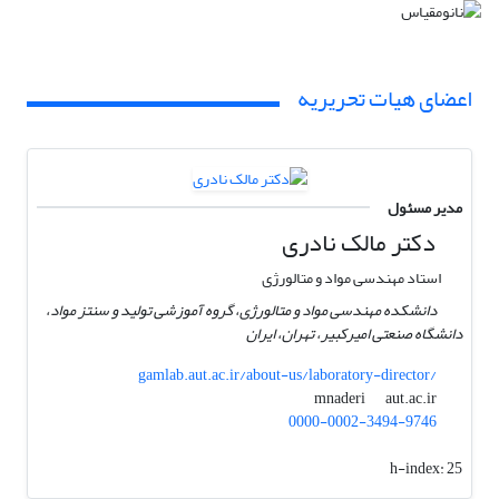
اعضای هیات تحریریه
مدیر مسئول
دکتر مالک نادری
استاد مهندسی مواد و متالورژی
دانشکده مهندسی مواد و متالورژی، گروه آموزشی تولید و سنتز مواد،
دانشگاه صنعتی امیرکبیر، تهران، ایران
gamlab.aut.ac.ir/about-us/laboratory-director/
aut.ac.ir
mnaderi
0000-0002-3494-9746
h-index:
25