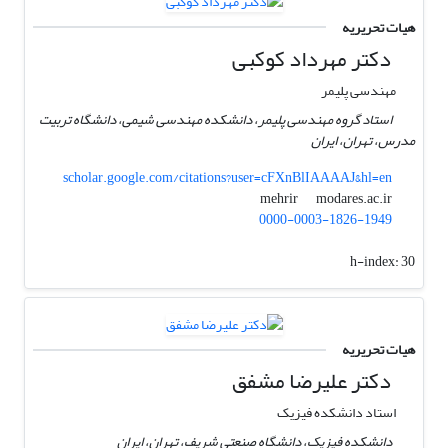
هیات تحریریه
دکتر مهرداد کوکبی
مهندسی پلیمر
استاد گروه مهندسی پلیمر، دانشکده مهندسی شیمی، دانشگاه تربیت
مدرس، تهران، ایران
scholar.google.com/citations?user=cFXnBlIAAAAJ&hl=en
modares.ac.ir
mehrir
0000-0003-1826-1949
h-index:
30
هیات تحریریه
دکتر علیرضا مشفق
استاد دانشکده فیزیک
دانشکده فیزیک، دانشگاه صنعتی شریف، تهران، ایران