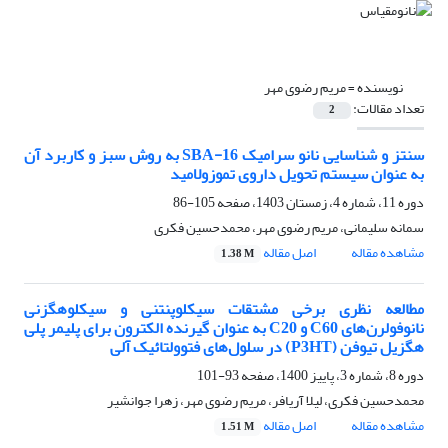
نویسنده =
مریم رضوی مهر
تعداد مقالات:
2
سنتز و شناسایی نانو سرامیک SBA-16 به روش سبز و کاربرد آن
به عنوان سیستم تحویل داروی تموزولامید
دوره 11، شماره 4، زمستان 1403، صفحه
105-86
سمانه سلیمانی، مریم رضوی مهر، محمدحسین فکری
مشاهده مقاله
اصل مقاله
1.38 M
مطالعه نظری برخی مشتقات سیکلوپنتنی و سیکلوهگزنی
نانوفولرن‌های C60 و C20 به عنوان گیرنده الکترون برای پلیمر پلی
هگزیل تیوفن (P3HT) در سلول‌های فتوولتائیک آلی
دوره 8، شماره 3، پاییز 1400، صفحه
93-101
محمدحسین فکری، لیلا آریافر، مریم رضوی مهر، زهرا جوانشیر
مشاهده مقاله
اصل مقاله
1.51 M