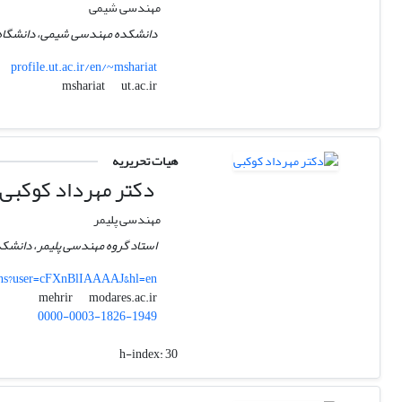
مهندسی شیمی
دانشکده مهندسی شیمی، دانشگاه ته
profile.ut.ac.ir/en/~mshariat
ut.ac.ir
mshariat
هیات تحریریه
دکتر مهرداد کوکبی
مهندسی پلیمر
استاد گروه مهندسی پلیمر، دانشک
ions?user=cFXnBlIAAAAJ&hl=en
modares.ac.ir
mehrir
0000-0003-1826-1949
h-index:
30