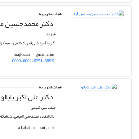
هیات تحریریه
دکتر محمدحسین مج
فیزیک
گروه آموزشی فیزیک اتمی - مولکولی
gmail.com
majlesara
0000-0002-6251-589X
هیات تحریریه
دکتر علی اکبر بابالو
مهندسی شیمی
دانشکده مهندسی شیمی، دانشگاه
sut.ac.ir
a.babaluo