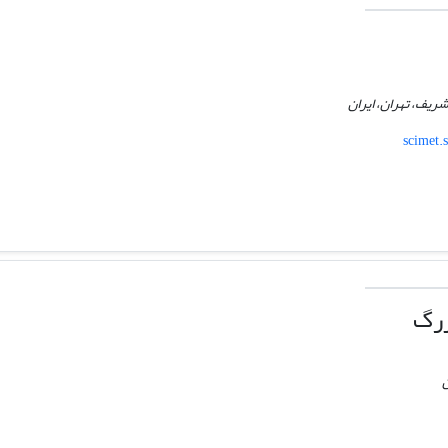
ریف، تهران، ایران
scimet.
زرگ
ن