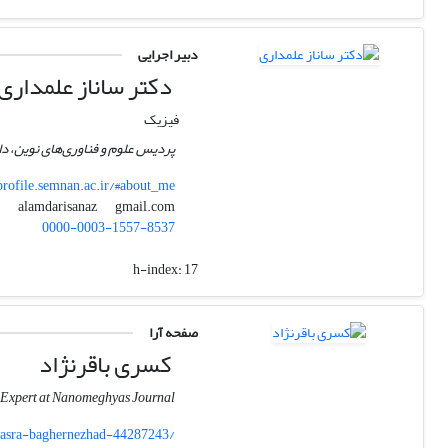
دبیر اجرایی
دکتر ساناز علمداری
فیزیک
پردیس علوم و فناوری‌های نوین، د
profile.semnan.ac.ir/#about_me
gmail.com
alamdarisanaz
0000-0003-1557-8537
h-index:
17
صفحه آرا
کسری باقرنژاد
g Expert at Nanomeghyas Journal
asra-baghernezhad-44287243/