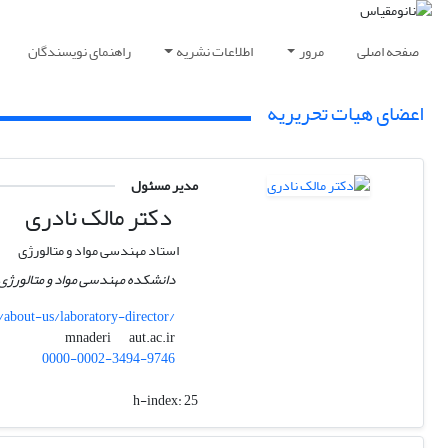
صفحه اصلی
مرور
اطلاعات نشریه
راهنمای نویسندگان
اعضای هیات تحریریه
مدیر مسئول
دکتر مالک نادری
استاد مهندسی مواد و متالورژی
دانشکده مهندسی مواد و متالورژی، 
/about-us/laboratory-director/
aut.ac.ir
mnaderi
0000-0002-3494-9746
h-index:
25