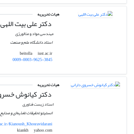
هیات تحریریه
دکتر علی بیت اللهی
مهندسی مواد و متالورژی
استاد دانشگاه علم و صنعت
iust.ac.ir
beitolla
0009-0003-9625-3845
هیات تحریریه
دکتر کیانوش خسروی
استاد زیست فناوری
انستیتو تحقیقات تغذیه‌ای و صنای
.ac.ir/Kianoush_Khosravidarani
yahoo.com
kiankh