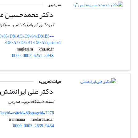
سردبیر
دکتر محمدحسین مج
گروه آموزشی فیزیک اتمی - مولکولی
D9%85%D8%AC%D9%84%D8%B3--
%D8%A2%D8%B1%D8%A7&print=1
khu.ac.ir
majlesara
0000-0002-6251-589X
هیات تحریریه
دکتر علی ایرانمنش
استاد دانشگاه تربیت مدرس
fkeyid=&siteid=86&pageid=7276
modares.ac.ir
iranmana
0000-0003-2639-9454