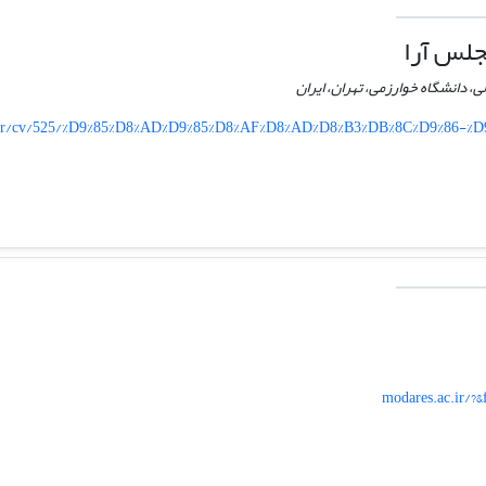
لس آرا
، دانشگاه خوارزمی، تهران، ایران
.ir/cv/525/%D9%85%D8%AD%D9%85%D8%AF%D8%AD%D8%B3%DB%8C%D9%86-%
modares.ac.ir/?&