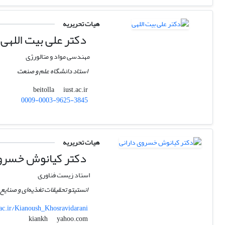
هیات تحریریه
دکتر علی بیت اللهی
مهندسی مواد و متالورژی
استاد دانشگاه علم و صنعت
iust.ac.ir
beitolla
0009-0003-9625-3845
هیات تحریریه
دکتر کیانوش خسروی
استاد زیست فناوری
انستیتو تحقیقات تغذیه‌ای و صنای
.ac.ir/Kianoush_Khosravidarani
yahoo.com
kiankh