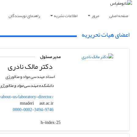
صفحه اصلی
مرور
اطلاعات نشریه
راهنمای نویسندگان
اعضای هیات تحریریه
مدیر مسئول
دکتر مالک نادری
استاد مهندسی مواد و متالورژی
دانشکده مهندسی مواد و متالورژی، 
/about-us/laboratory-director/
aut.ac.ir
mnaderi
0000-0002-3494-9746
h-index:
25