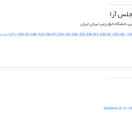
لس آرا
، دانشگاه خوارزمی، تهران، ایران
.ir/cv/525/%D9%85%D8%AD%D9%85%D8%AF%D8%AD%D8%B3%DB%8C%D9%86-%
modares.ac.ir/?&