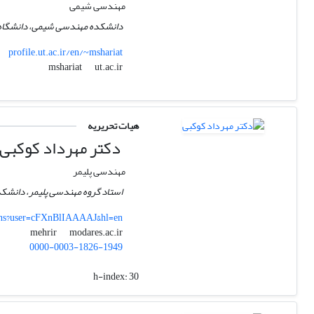
مهندسی شیمی
دانشکده مهندسی شیمی، دانشگاه ته
profile.ut.ac.ir/en/~mshariat
ut.ac.ir
mshariat
هیات تحریریه
دکتر مهرداد کوکبی
مهندسی پلیمر
استاد گروه مهندسی پلیمر، دانشک
ions?user=cFXnBlIAAAAJ&hl=en
modares.ac.ir
mehrir
0000-0003-1826-1949
h-index:
30