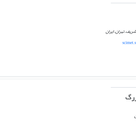
ریف، تهران، ایران
scimet.
زرگ
ن