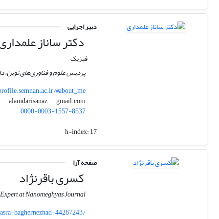
دبیر اجرایی
دکتر ساناز علمداری
فیزیک
پردیس علوم و فناوری‌های نوین، د
profile.semnan.ac.ir/#about_me
gmail.com
alamdarisanaz
0000-0003-1557-8537
h-index:
17
صفحه آرا
کسری باقرنژاد
g Expert at Nanomeghyas Journal
asra-baghernezhad-44287243/