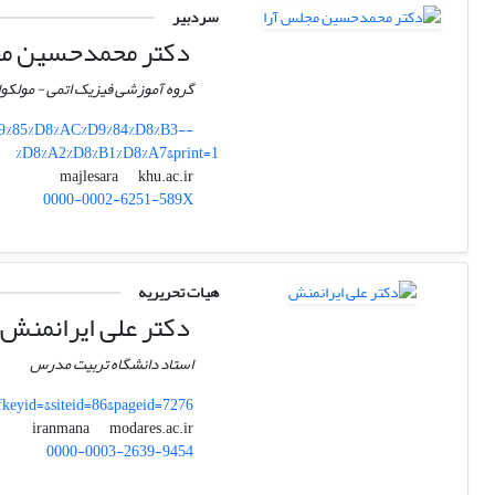
سردبیر
دکتر محمدحسین مج
گروه آموزشی فیزیک اتمی - مولکولی
D9%85%D8%AC%D9%84%D8%B3--
%D8%A2%D8%B1%D8%A7&print=1
khu.ac.ir
majlesara
0000-0002-6251-589X
هیات تحریریه
دکتر علی ایرانمنش
استاد دانشگاه تربیت مدرس
fkeyid=&siteid=86&pageid=7276
modares.ac.ir
iranmana
0000-0003-2639-9454