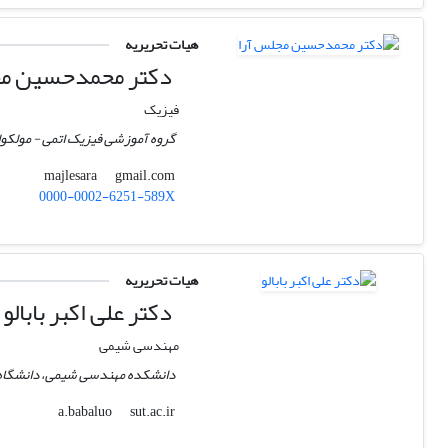
هیات تحریریه
دکتر محمدحسین مج
فیزیک
گروه آموزشی فیزیک اتمی - مولکولی
gmail.com
majlesara
0000-0002-6251-589X
هیات تحریریه
دکتر علی اکبر بابالو
مهندسی شیمی
دانشکده مهندسی شیمی، دانشگاه
sut.ac.ir
a.babaluo