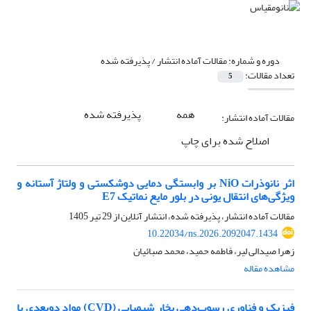
دوره و شماره:
مقالات آماده انتشار / پذیرفته شده
تعداد مقالات:
5
همه
پذیرفته شده
مقالات آماده انتشار:
اصلاح شده برای چاپ
اثر نانوذرات NiO بر وابستگی دمایی دوشکستی و ولتاژ آستانه و
ویژگی‌های انتقال یونی در بلور مایع نماتیک E7
مقالات آماده انتشار، پذیرفته شده، انتشار آنلاین از
29 تیر 1405
10.22034/ns.2026.2092047.1434
زهرا صیدالی لیر، فاطمه حمید، محمد صبائیان
مشاهده مقاله
فیزیک و فناوری رسوب‌دهی بخار شیمیایی (CVD) مواد دوبعدی با