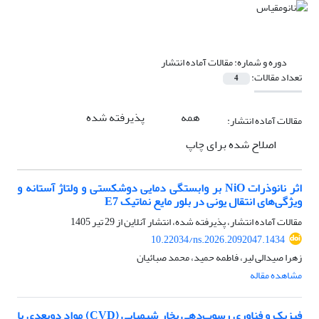
دوره و شماره:
مقالات آماده انتشار
تعداد مقالات:
4
همه
پذیرفته شده
مقالات آماده انتشار:
اصلاح شده برای چاپ
اثر نانوذرات NiO بر وابستگی دمایی دوشکستی و ولتاژ آستانه و
ویژگی‌های انتقال یونی در بلور مایع نماتیک E7
مقالات آماده انتشار، پذیرفته شده، انتشار آنلاین از
29 تیر 1405
10.22034/ns.2026.2092047.1434
زهرا صیدالی لیر، فاطمه حمید، محمد صبائیان
مشاهده مقاله
فیزیک و فناوری رسوب‌دهی بخار شیمیایی (CVD) مواد دوبعدی با