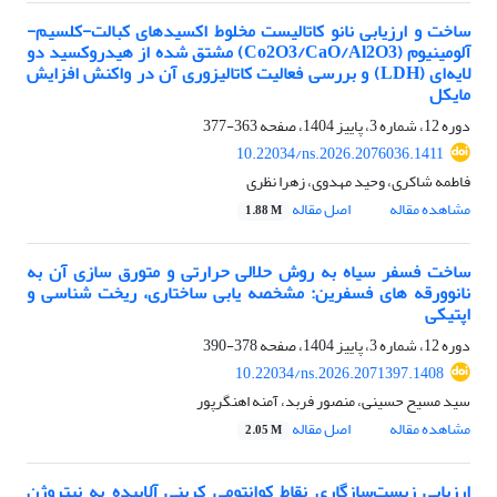
ساخت و ارزیابی نانو کاتالیست مخلوط اکسیدهای کبالت-کلسیم-
آلومینیوم (Co2O3/CaO/Al2O3) مشتق شده از هیدروکسید دو
لایه‌ای (LDH) و بررسی فعالیت کاتالیزوری آن در واکنش افزایش
مایکل
دوره 12، شماره 3، پاییز 1404، صفحه
363-377
10.22034/ns.2026.2076036.1411
فاطمه شاکری، وحید مهدوی، زهرا نظری
مشاهده مقاله
اصل مقاله
1.88 M
ساخت فسفر سیاه به روش حلالی حرارتی ‌و متورق سازی آن به
نانوورقه های فسفرین: مشخصه یابی ساختاری، ریخت شناسی و
اپتیکی
دوره 12، شماره 3، پاییز 1404، صفحه
378-390
10.22034/ns.2026.2071397.1408
سید مسیح حسینی، منصور فربد، آمنه اهنگرپور
مشاهده مقاله
اصل مقاله
2.05 M
ارزیابی زیست‌سازگاری نقاط کوانتومی کربنی آلاییده به نیتروژن