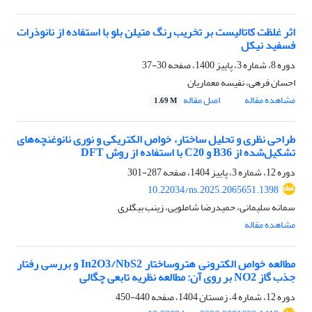
اثر غلظت کاتالیست بر تخریب رنگ متیلن بلو با استفاده از نانوذرات
فسفید نیکل
دوره 8، شماره 3، پاییز 1400، صفحه
30-37
احسان فرهی، نفیسه معماریان
مشاهده مقاله
اصل مقاله
1.69 M
طراحی نظری و تحلیل ساختار، خواص الکتریکی و نوری نانوغنچه‌های
تشکیل‌شده از B36 و C20 با استفاده از روش DFT
دوره 12، شماره 3، پاییز 1404، صفحه
287-301
10.22034/ns.2025.2065651.1398
سمانه سلیمانی، حمیدرضا شاملویی، زینب بیگلری
مشاهده مقاله
مطالعه خواص الکترونی هتروساختار In2O3/NbS2 و بررسی رفتار
جذب گاز NO2 بر روی آن: مطالعه نظریه تابعی چگالی
دوره 12، شماره 4، زمستان 1404، صفحه
440-450