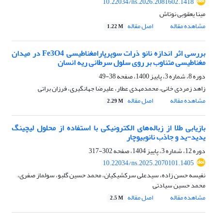
10.22034/ns.2026.2081602.1418
مینا یعقوبی نوتاش
مشاهده مقاله
اصل مقاله
1.22 M
بررسی اثر اندازه نانو ذرات سوپرپارامغناطیسی Fe3O4 در میدان
مغناطیسی متناوب بر روی سلول سرطانی ریه انسان
دوره 8، شماره 3، پاییز 1400، صفحه
38-49
زاهد زمردی خانی، محمدمهدی عطار، علیرضا جهانگیری، فرزان براتی
مشاهده مقاله
اصل مقاله
2.29 M
بازیابی طلا از زباله‌های الکترونیکی با استفاده از محلول لیچینگ
یدید-ید و جاذب نانوبیوچار
دوره 12، شماره 3، پاییز 1404، صفحه
302-317
10.22034/ns.2025.2070101.1405
نفیسه حسن زاده، سیدعلی سرکشیکیان، محمد حسین گلبو، سولماز صفری،
محمد حسین سیادتی
مشاهده مقاله
اصل مقاله
2.5 M