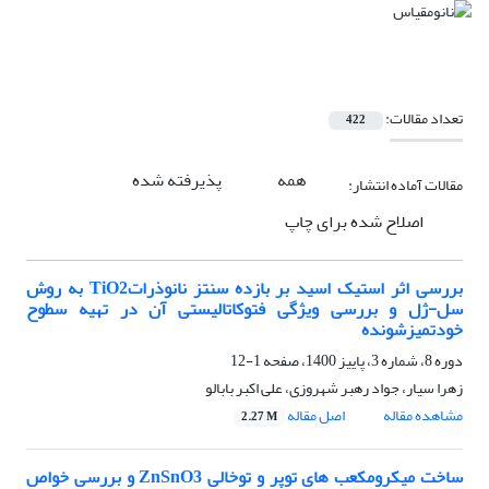
تعداد مقالات:
422
همه
پذیرفته شده
مقالات آماده انتشار:
اصلاح شده برای چاپ
بررسی اثر استیک اسید بر بازده سنتز نانوذراتTiO2 به روش
سل-ژل و بررسی ویژگی فتوکاتالیستی آن در تهیه سطوح
خودتمیزشونده
دوره 8، شماره 3، پاییز 1400، صفحه
1-12
زهرا سیار، جواد رهبر شهروزی، علی اکبر بابالو
مشاهده مقاله
اصل مقاله
2.27 M
ساخت میکرومکعب های توپر و توخالی ZnSnO3 و بررسی خواص