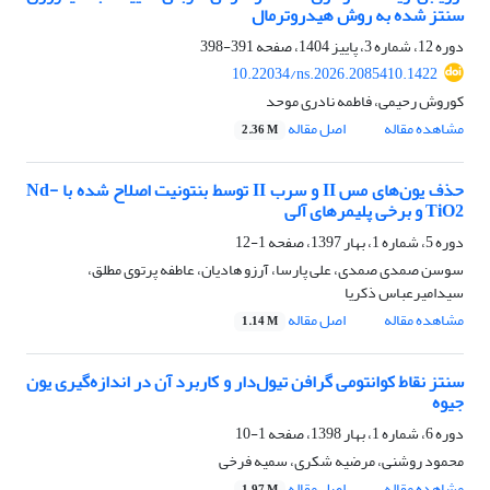
سنتز شده به روش هیدروترمال
دوره 12، شماره 3، پاییز 1404، صفحه
391-398
10.22034/ns.2026.2085410.1422
کوروش رحیمی، فاطمه نادری موحد
مشاهده مقاله
اصل مقاله
2.36 M
حذف یون‌های مس II و سرب II توسط بنتونیت اصلاح شده با Nd-
TiO2 و برخی پلیمرهای آلی
دوره 5، شماره 1، بهار 1397، صفحه
1-12
سوسن صمدی صمدی، علی پارسا، آرزو هادیان، عاطفه پرتوی مطلق،
سیدامیرعباس ذکریا
مشاهده مقاله
اصل مقاله
1.14 M
سنتز نقاط کوانتومی گرافن تیول‌دار و کاربرد آن در اندازه‌گیری یون
جیوه
دوره 6، شماره 1، بهار 1398، صفحه
1-10
محمود روشنی، مرضیه شکری، سمیه فرخی
مشاهده مقاله
اصل مقاله