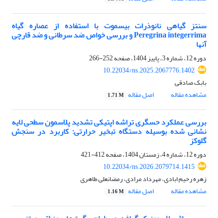
سنتز گیاهی نانوذرات بیسموت با استفاده از عصاره گیاه
Peregrina integerrima و بررسی خواص ضد سرطانی و ضد قارچی
آنها
دوره 12، شماره 3، پاییز 1404، صفحه
252-266
10.22034/ns.2025.2067776.1402
بابک صادقی
مشاهده مقاله
اصل مقاله
1.71 M
بررسی عملکرد حسگری تراشه اپتیکی تشدید پلاسمون سطحی لایه
‎نشانی شده بوسیله دستگاه تبخیر حرارتی: کاربرد در سنجش
گلوکز
دوره 12، شماره 4، زمستان 1404، صفحه
412-421
10.22034/ns.2026.2079714.1415
زهره رحیم ابادی، مهرداد مرادی، رمضانعلی طاهری
مشاهده مقاله
اصل مقاله
1.16 M