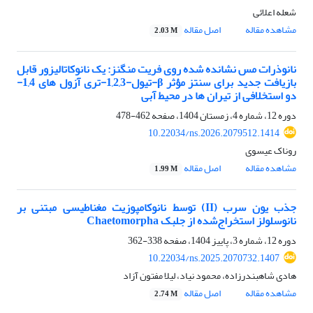
شعله اعلائی
مشاهده مقاله
اصل مقاله
2.03 M
نانوذرات مس نشانده شده روی فریت منگنز: یک نانوکاتالیزور قابل
بازیافت جدید برای سنتز مؤثر β-تیول-1,2,3-تری آزول های 1,4-
دو استخلافی از تیران ها در محیط آبی
دوره 12، شماره 4، زمستان 1404، صفحه
462-478
10.22034/ns.2026.2079512.1414
روناک عیسوی
مشاهده مقاله
اصل مقاله
1.99 M
جذب یون سرب (II) توسط نانوکامپوزیت مغناطیسی مبتنی بر
نانوسلولز استخراج‌شده از جلبک Chaetomorpha
دوره 12، شماره 3، پاییز 1404، صفحه
338-362
10.22034/ns.2025.2070732.1407
هادی شاهبندرزاده، محمود نیاد، لیلا مفتون آزاد
مشاهده مقاله
اصل مقاله
2.74 M