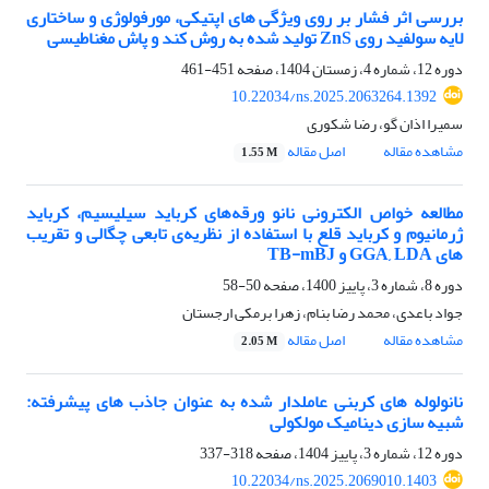
بررسی اثر فشار بر روی ویژگی های اپتیکی، مورفولوژی و ساختاری
لایه سولفید روی ZnS تولید شده به روش کند و پاش مغناطیسی
دوره 12، شماره 4، زمستان 1404، صفحه
451-461
10.22034/ns.2025.2063264.1392
سمیرا اذان گو، رضا شکوری
مشاهده مقاله
اصل مقاله
1.55 M
مطالعه خواص الکترونی نانو ورقه‌های کرباید سیلیسیم، کرباید
ژرمانیوم و کرباید قلع با استفاده از نظریه‌ی تابعی چگالی و تقریب
های GGA, LDA و TB-mBJ
دوره 8، شماره 3، پاییز 1400، صفحه
50-58
جواد باعدی، محمد رضا بنام، زهرا برمکی ارجستان
مشاهده مقاله
اصل مقاله
2.05 M
نانولوله های کربنی عاملدار شده به عنوان جاذب های پیشرفته:
شبیه سازی دینامیک مولکولی
دوره 12، شماره 3، پاییز 1404، صفحه
318-337
10.22034/ns.2025.2069010.1403