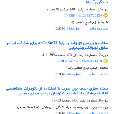
حسگری آن ها
دوره 12، شماره 3، پاییز 1404، صفحه
240-251
10.22034/ns.2025.722234
شیوا عزیزی، ایرج کاظمی نژاد
مشاهده مقاله
اصل مقاله
2.93 M
ساخت و بررسی فوتوآند بر پایۀ a-CuSnO3 برای شکافت آب در
سلول فوتوالکتروشیمیایی
دوره 12، شماره 4، زمستان 1404، صفحه
399-411
10.22034/ns.2025.2074640.1410
عاطفه رحیمی، ایرج کاظمی نژاد
مشاهده مقاله
اصل مقاله
1.76 M
بهینه سازی حذف یون سرب با استفاده از نانوذرات مغناطیسی
Fe3O4 پوشش داده شده با کیتوسان در نمونه های حقیقی
دوره 8، شماره 3، پاییز 1400، صفحه
13-19
روح الله زارع دورابی، محمد جواد آقاگلی، علی ملکی، افسانه ملاحسینی
مشاهده مقاله
اصل مقاله
1.34 M