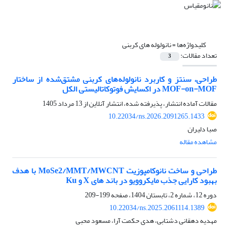
کلیدواژه‌ها =
نانولوله های کربنی
تعداد مقالات:
3
طراحی، سنتز و کاربرد نانولوله‌های کربنی مشتق‌شده از ساختار
MOF-on-MOF در اکسایش فوتوکاتالیستی الکل
مقالات آماده انتشار، پذیرفته شده، انتشار آنلاین از
13 مرداد 1405
10.22034/ns.2026.2091265.1433
صبا دلیران
مشاهده مقاله
طراحی و ساخت نانوکامپوزیت MoSe2/MMT/MWCNT با هدف
بهبود کارایی جذب مایکروویو در باند های X و Ku
دوره 12، شماره 2، تابستان 1404، صفحه
199-209
10.22034/ns.2025.2061114.1389
مهدیه دهقانی دشتابی، هدی حکمت آرا، مسعود محبی