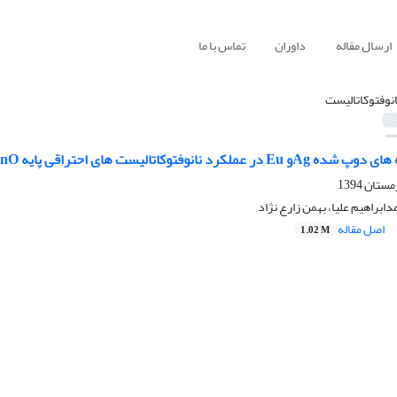
ارسال مقاله
داوران
تماس با ما
انوفتوکاتالیست
ست های احتراقی پایه ZnO با هدف رنگبری در راکتور های ناپیوسته
مدابراهیم علیا، بهمن زارع نژاد
اصل مقاله
1.02 M