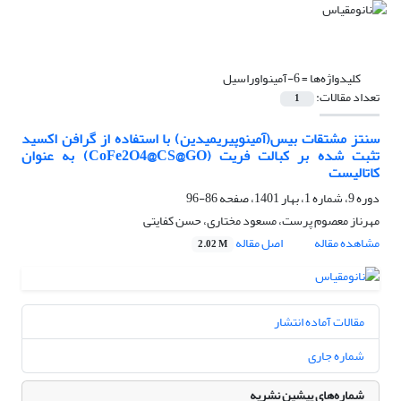
کلیدواژه‌ها =
6-آمینواوراسیل
تعداد مقالات:
1
سنتز مشتقات بیس(آمینو‌پیریمیدین) با استفاده از گرافن اکسید
تثبت شده بر کبالت فریت (CoFe2O4@CS@GO) به عنوان
کاتالیست
دوره 9، شماره 1، بهار 1401، صفحه
86-96
مهرناز معصوم پرست، مسعود مختاری، حسن کفایتی
مشاهده مقاله
اصل مقاله
2.02 M
مقالات آماده انتشار
شماره جاری
شماره‌های پیشین نشریه