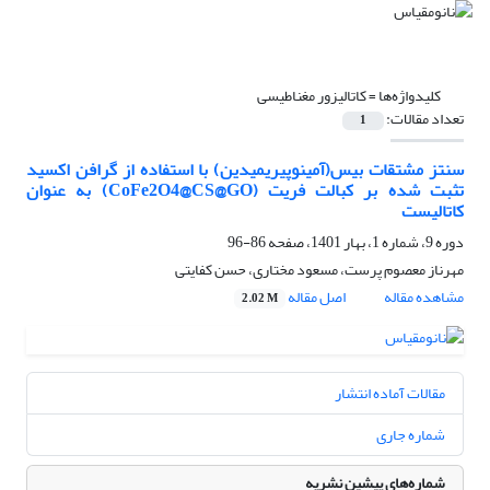
کلیدواژه‌ها =
کاتالیزور مغناطیسی
تعداد مقالات:
1
سنتز مشتقات بیس(آمینو‌پیریمیدین) با استفاده از گرافن اکسید
تثبت شده بر کبالت فریت (CoFe2O4@CS@GO) به عنوان
کاتالیست
دوره 9، شماره 1، بهار 1401، صفحه
86-96
مهرناز معصوم پرست، مسعود مختاری، حسن کفایتی
مشاهده مقاله
اصل مقاله
2.02 M
مقالات آماده انتشار
شماره جاری
شماره‌های پیشین نشریه